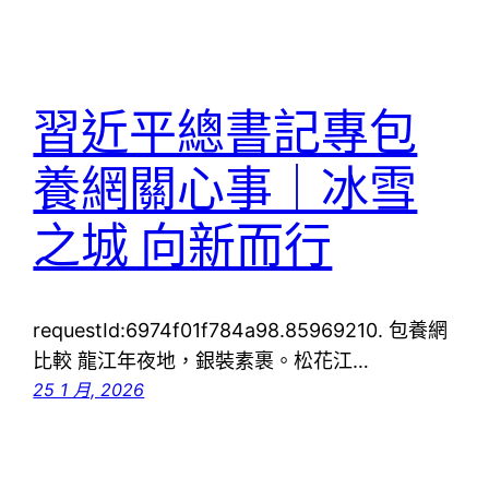
習近平總書記專包
養網關心事｜冰雪
之城 向新而行
requestId:6974f01f784a98.85969210. 包養網
比較 龍江年夜地，銀裝素裹。松花江…
25 1 月, 2026