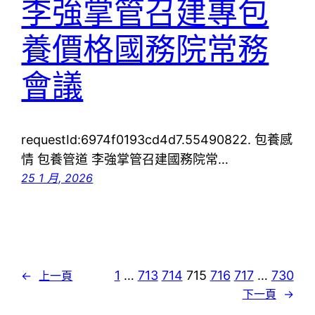
李強掌管召建專包
養價格國務院常務
會議
requestId:6974f0193cd4d7.55490822. 包養感
情 包養管道 李強掌管召建國務院常…
25 1 月, 2026
1
…
713
714
715
716
717
…
730
←
上一頁
下一頁
→