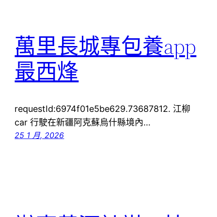
萬里長城專包養app
最西烽
requestId:6974f01e5be629.73687812. 江柳
car 行駛在新疆阿克蘇烏什縣境內…
25 1 月, 2026