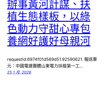
辦事黃河計謀、扶
植生態樣板，以綠
色動力守甜心專包
養網好護好母親河
requestId:6974f01d569d51.92590621. 報送單
元：中國電建團體山東電力扶植第一工…
25 1 月, 2026