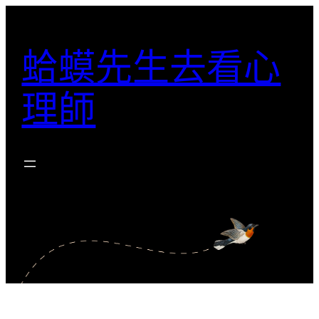
跳
至
蛤蟆先生去看心
主
要
理師
內
容