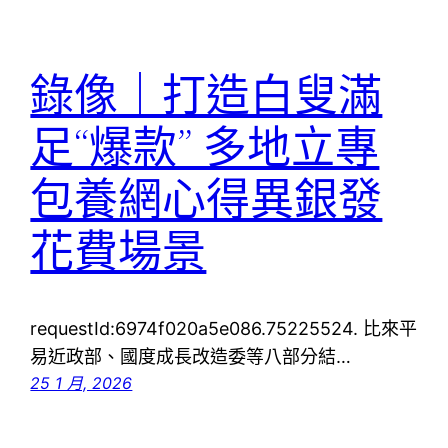
錄像｜打造白叟滿
足“爆款” 多地立專
包養網心得異銀發
花費場景
requestId:6974f020a5e086.75225524. 比來平
易近政部、國度成長改造委等八部分結…
25 1 月, 2026