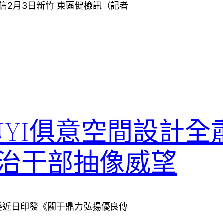
信2月3日新竹 東區健檢訊（記者
UYI俱意空間設計全
治干部抽像威望
委近日印發《關于鼎力弘揚優良傳
…