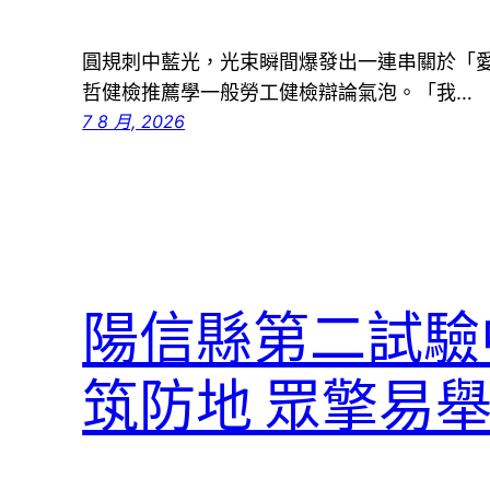
圓規刺中藍光，光束瞬間爆發出一連串關於「
哲健檢推薦學一般勞工健檢辯論氣泡。「我…
7 8 月, 2026
陽信縣第二試驗
筑防地 眾擎易舉