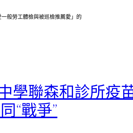
愛一般勞工體檢與被巡檢推薦愛」的
中學聯森和診所疫
同“戰爭”