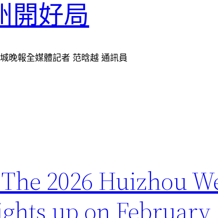
廣州開好局
51. 文/羊城晚報全媒體記者 范晗越 通訊員
2026 Huizhou Wes
lights up on February