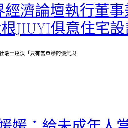
界經濟論壇執行董事
根JIUYI俱意住宅
108. 新華社瑞士達沃「只有當單戀的傻氣與
媛媛：給未成年人