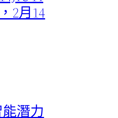
，2月14
智能潛力