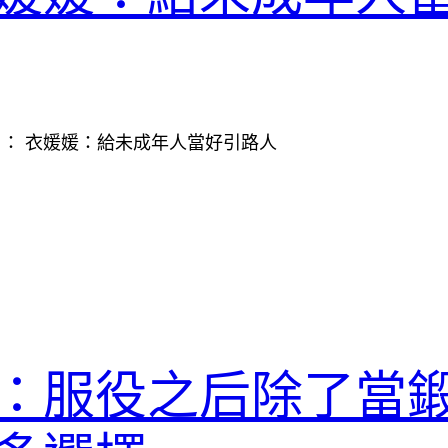
780. 原題目： 衣媛媛：給未成年人當好引路人
：服役之后除了當