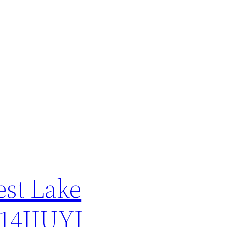
t Lake
 14JIUYI