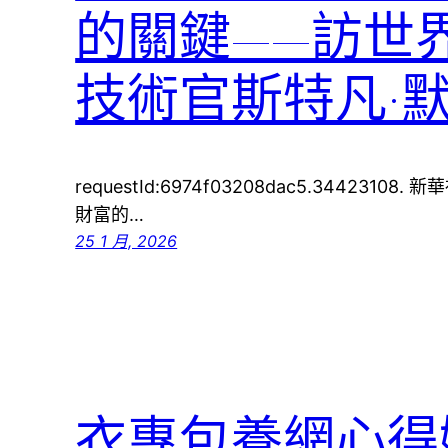
的關鍵——訪世
技術官斯特凡·默
requestId:6974f03208dac5.34423
財富的…
25 1 月, 2026
衣專包養網心得