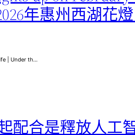
026年惠州西湖花燈
ife | Under th…
起配合是釋放人工