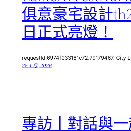
俱意豪宅設計th2
日正式亮燈！
requestId:6974f033181c72.79179467. City L
25 1 月, 2026
專訪丨對話與一