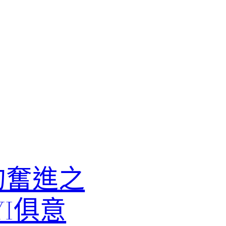
的奮進之
I俱意