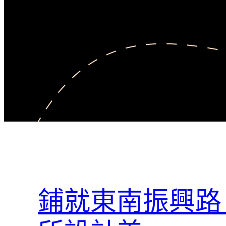
鋪就東南振興路 