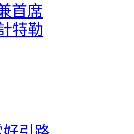
兼首席
設計特勒
當好引路