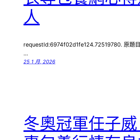
人
requestId:6974f02d1fe124.72519
…
25 1 月, 2026
冬奧冠軍任子威