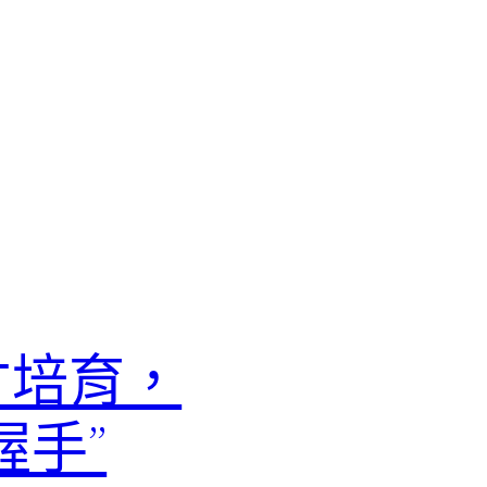
才培育，
握手”