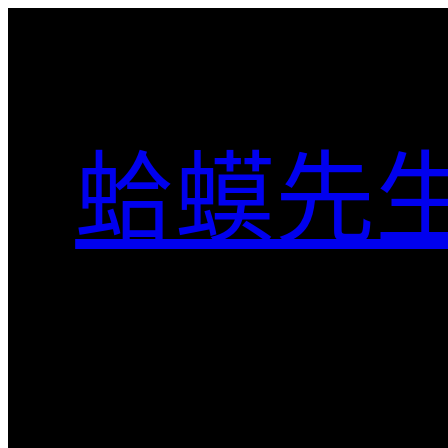
跳
至
主
要
內
蛤蟆先
容