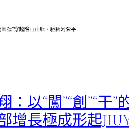
42. 當“復興號”穿越陰山山脈、馳騁河套平
：以“闖”“創”“干”
增長極成形起JIUY