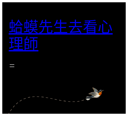
跳
至
蛤蟆先生去看心
主
要
理師
內
容