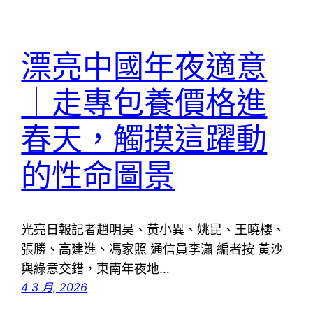
漂亮中國年夜適意
｜走專包養價格進
春天，觸摸這躍動
的性命圖景
光亮日報記者趙明昊、黃小異、姚昆、王曉櫻、
張勝、高建進、馮家照 通信員李瀟 編者按 黃沙
與綠意交錯，東南年夜地…
4 3 月, 2026