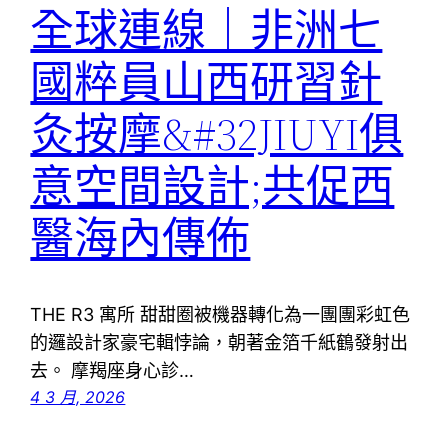
全球連線｜非洲七
國粹員山西研習針
灸按摩&#32JIUYI俱
意空間設計;共促西
醫海內傳佈
THE R3 寓所 甜甜圈被機器轉化為一團團彩虹色
的邏設計家豪宅輯悖論，朝著金箔千紙鶴發射出
去。 摩羯座身心診…
4 3 月, 2026