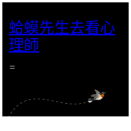
跳
至
蛤蟆先生去看心
主
要
理師
內
容