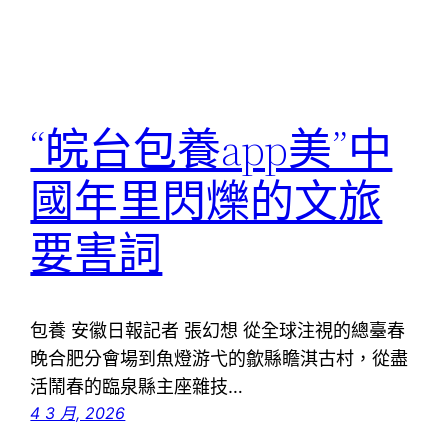
“皖台包養app美”中
國年里閃爍的文旅
要害詞
包養 安徽日報記者 張幻想 從全球注視的總臺春
晚合肥分會場到魚燈游弋的歙縣瞻淇古村，從盡
活鬧春的臨泉縣主座雜技…
4 3 月, 2026