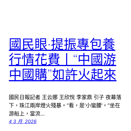
國民眼·提振專包養
行情花費丨“中國游
中國購”如許火起來
國民日報記者 王云娜 王欣悅 李家鼎 引子 夜幕落
下，珠江兩岸燈火殘暴。“看，是‘小蠻腰’。”坐在
游船上，當流…
4 3 月, 2026