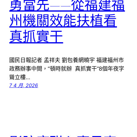
勇當先——從福建福
州機關效能扶植看
真抓實干
國民日報記者 孟祥夫 劉包養網曉宇 福建福州市
政務辦事中間，“頓時就辦 真抓實干”8個年夜字
聳立樓…
7 4 月, 2026