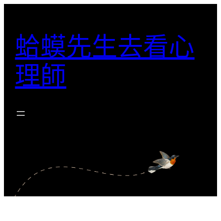
跳
至
蛤蟆先生去看心
主
要
理師
內
容