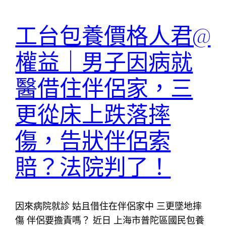
工台包養價格人君@
權益｜男子因病就
醫借住伴侶家，三
更從床上跌落摔
傷，告狀伴侶索
賠？法院判了！
因來病院就診 姑且借住在伴侶家中 三更墜地摔
傷 伴侶要擔責嗎？ 近日 上海市普陀區國民包養