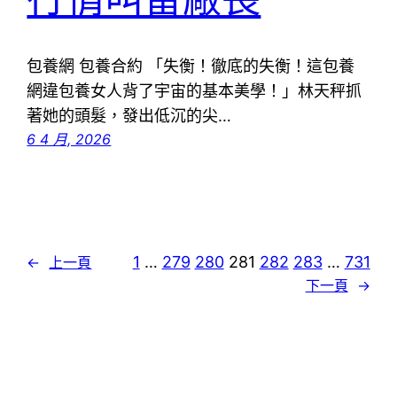
包養網 包養合約 「失衡！徹底的失衡！這包養
網違包養女人背了宇宙的基本美學！」林天秤抓
著她的頭髮，發出低沉的尖…
6 4 月, 2026
1
…
279
280
281
282
283
…
731
←
上一頁
下一頁
→