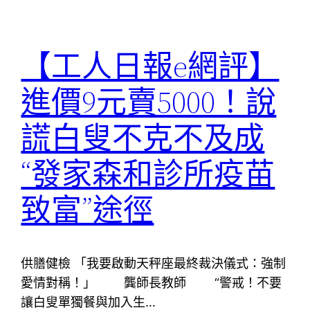
【工人日報e網評】
進價9元賣5000！說
謊白叟不克不及成
“發家森和診所疫苗
致富”途徑
供膳健檢 「我要啟動天秤座最終裁決儀式：強制
愛情對稱！」 龔師長教師 “警戒！不要
讓白叟單獨餐與加入生…