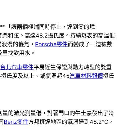
**「讓兩個極端同時停止，達到零的境
樂和弦。高達48.2攝氏度。持續爆表的高溫催
是浪漫的傻氣，
Porsche零件
而變成了一道被數
公里找飲用水。
臨
台北汽車零件
平易近生保證與動力轉型的雙重
5攝氏度及以上、或氣溫超45
汽車材料報價
攝氏
因含量的激光測量儀，對著門口的牛土豪發出了冷
南
Benz零件
方邦班達地區的氣溫達到48.2℃，