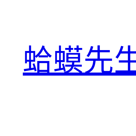
跳
至
主
要
內
蛤蟆先
容