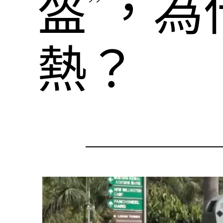
盔”，為
熱？