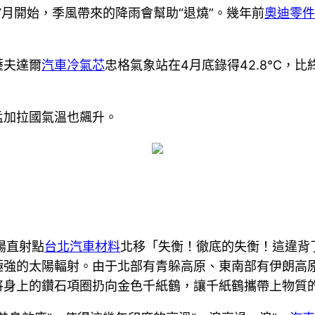
7月開始，季風帶來的降雨會幫助“退燒”。幾年前
奧迪零
薩夫達爾
汽車冷氣芯
忠格氣象站在4月底錄得42.8℃，比
孟加拉國氣溫也飆升。
陽直射點
台北汽車材料
北移「失衡！徹底的失衡！這違背
極強的太陽輻射。由于北部有青躲高原、東南部有伊朗高
將身上的鑽石項圈扔向金色千紙鶴，讓千紙鶴攜帶上物質