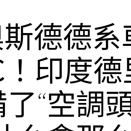
R奧斯德德
℃！印度德
了“空調