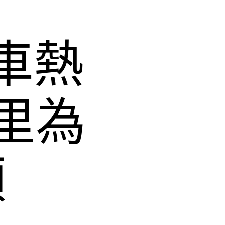
系車熱
里為
頭