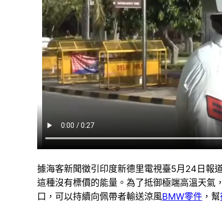
據海客新聞徵引印度新德里電視臺5月24日報
這種沒有標價的能量。為了抵御極端高溫天氣，
口，可以持續向佩帶者輸送涼風
BMW零件
，幫