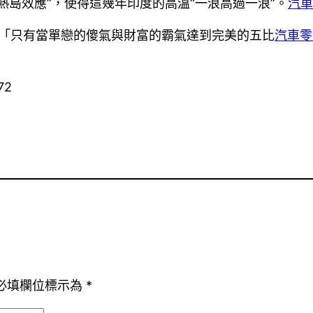
“熱島效應”，使得這幾年印度的高溫“一浪高過一浪”。
汽
「只有當單戀的傻氣與財富的霸氣達到完美的五比
汽車零
72
必填欄位標示為
*