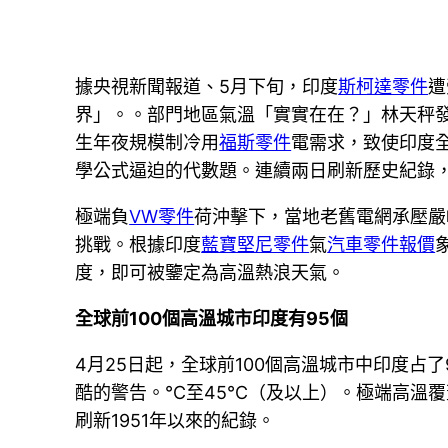
據央視新聞報道、5月下旬，印度
斯柯達零件
遭
界」。。部門地區氣溫「實實在在？」林天秤發
生年夜規模制冷用
福斯零件
電需求，致使印度
學公式逼迫的代數題。連續兩日刷新歷史紀錄
極端負
VW零件
荷沖擊下，當地老舊電網承壓嚴
挑戰。根據印度
藍寶堅尼零件
氣
汽車零件報價
度，即可被鑒定為高溫熱浪天氣。
全球前100個高溫城市印度有95個
4月25日起，全球前100個高溫城市中印度
酷的警告。℃至45℃（及以上）。極端高溫覆
刷新1951年以來的紀錄。