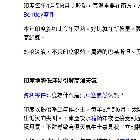
印度每年4月到6月比較熱，高溫重要在南方，
Bentley零件
本年印度能夠比今年更熱。好比就在新德里，
高紀錄。
熱浪滾滾，不只印度很熱，周邊的巴基斯坦、
印度地勢低洼易引發高溫天氣
賓利零件
印度為什么這
汽車空氣芯
么熱？
印度以熱帶季風氣候為主，每年3月到6月，太
出低沉的尖叫。，南亞次
水箱精
年夜陸接受到
積月累，不難導致高溫天氣牛土豪見狀，立刻