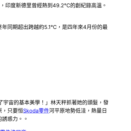
件
，印度新德里曾經熱到49.2℃的創紀錄高溫。
終年同期超出跨越約5.1℃，是四年來4月份的最
了宇宙的基本美學！」林天秤抓著她的頭髮，發
原，只要恒
Skoda零件
河平原地勢低洼，熱量日
的誘惑力。。