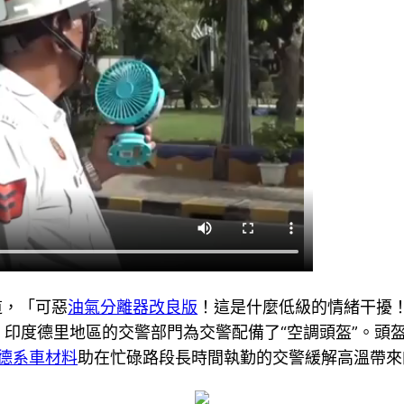
道，「可惡
油氣分離器改良版
！這是什麼低級的情緒干擾
印度德里地區的交警部門為交警配備了“空調頭盔”。頭
德系車材料
助在忙碌路段長時間執勤的交警緩解高溫帶來