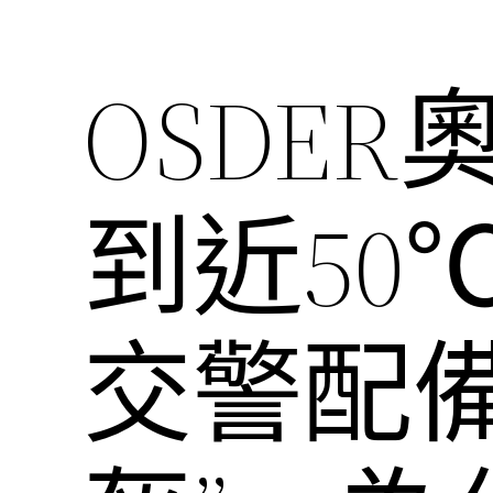
OSDE
到近50
交警配備