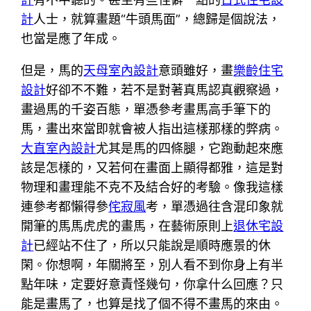
計
人士，就算畫題“牛頭馬面”，總歸是個說法，
也當是應了年成。
但是，馬的
天母室內設計
意頭雖好，畫
樂齡住宅
設計
好卻不不難，若不是對著真馬認真觀察過，
畫過馬的千姿百態，單憑參考畫馬高手筆下的
馬，畫出來當即就會被人指出這樣那樣的弊病。
大直室內設計
尤其是馬的四條腿，它跑動起來應
該是怎樣的，又若何在畫面上顯得都雅，這是對
物理和畫理能不克不及結合好的考驗。像我這樣
連參考都懶得參
侘寂風
考，單憑過往含混印象就
開筆的馬馬虎虎的畫馬，在藝術原則上
退休宅設
計
已經站不住了，所以只能說是順時應景的休
閑。你想啊，年關將至，別人看不到你身上有半
點年味，定要好意責怪幾句，你拿什么回應？只
能是畫馬了，也算是找了個不得不畫馬的來由。