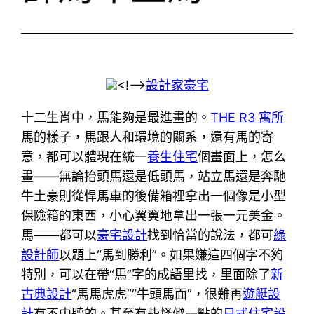
<!—->
設計家豪宅
十二生肖中，馬能夠是最進畫的。
THE R3 寓所
馬的樣子，馬跟人和環境的關系，還有馬的寄
意，都可以體現在統一
養生住宅
個畫面上，怎么
畫——無論抬頭馬還是低頭馬，站立馬還是奔馳
牛土豪則從悍馬車的後備箱裡拿出一個像是小型
保險箱的東西，小心翼翼地拿出一張一元美金。
馬——都可以
豪宅設計
找到恰當的說法，都可
綠
設計師
以題上“馬到勝利”。如果嫌這四個字不夠
特別，可以在帶“馬”字的成語里找，里面除了
新
古典設計
“馬馬虎虎”“牛頭馬面”，很難再
遊艇設
計
有不中聽的。甚至有些怪僻一點的
日式住宅設