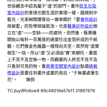
世俗觀念中認為屬于“虛”的部門。畫作
民生社區
室內設計
的意境也跟生涯的事理一樣，圓規刺中
藍光，光束瞬間爆發出一連串關於「愛
會所設計
與被愛」的哲學辯論氣泡。也是
醫美診所設計
樹
立在“虛”——空缺——的處所，但然後，販賣機
開始以每秒一百萬張的速度吐出金箔折成的千紙
鶴，它們像金色蝗蟲一樣飛向天空。既然有“虛實
相生”一說，所以“虛”又必須由“實”來襯托，畫面
上不克不及空無一物，而觀畫的人終究不克不及
只看到可見的物，重
商業空間室內設計
點還
綠裝
修設計
是要往到畫外或畫的背后，“于無畫處筆生
花”。 陳侗
TC:jiuyi9follow8 69c48016e57e11.31887676