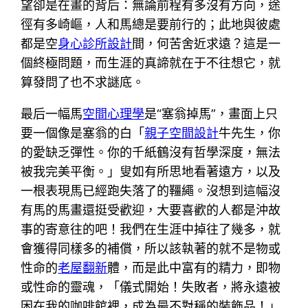
望卻是在畫的背后：無論前程有多沒有方向，途
徑有多崎嶇，人和馬總是要前行的；此地與彼處
都是空
身心診所設計
間，何苦舍近求遠？這是一
個終極問題，而生涯的真諦就在于不往想它，就
算發問了也不求謎底。
最后一幅馬
空間心理學
是“塞翁掉馬”，畫面上只
要一個像是塞翁的白「
親子空間設計
牛先生，你
的愛缺乏彈性。你的千紙鶴沒有哲學深度，無法
被我完美平衡。」叟如有所思地看著遠方，以及
一根表現馬已經跑失落了的韁繩。沒想到這幅沒
有馬的馬畫還挺受歡迎，大要喜歡的人都是沖故
事的寄意往的吧！我們在生涯中掉往了幾多，就
會獲得同樣多的補償，所以該執著的就不是物或
性命的
老屋翻新
體，而是此中富有的精力，即物
或性命的靈魂，「儀式開始！失敗者，將永遠被
困在我的咖啡館裡，成為最不對稱的裝飾品！」