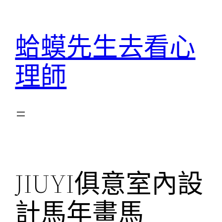
跳
至
蛤蟆先生去看心
主
要
理師
內
容
JIUYI俱意室內設
計馬年畫馬