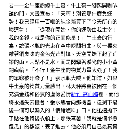
者——金牛座霸總牛土豪。牛土豪一腳踢開咖啡
館的門，大聲宣布：「天秤！別管那什麼負運
勢！我已經用一百噸的純金箔買下了今天所有的
壞運氣！」「從現在開始，你的運勢由我主宰！
我的金錢，就是你的正面能量！」牛土豪的行
為，讓張水瓶的光束在空中瞬間扭曲，與一種夾
雜著銅臭味的金色光芒對撞。天空開始下起了荒
謬的雨。雨點不是水，而是閃耀著淚光的小小黃
銅齒輪。「不行！金牛座的物質力量太強了！我
的單戀被汙染了！」張水瓶大喊。他知道，如果
牛土豪的物質力量勝出，林天秤將會被困在一個
充滿金錢和俗氣的虛假愛情
新竹 高血脂
裡，而他
將永遠失去機會。張水瓶看向那機器，還剩下最
後一個可以輸入的「情緒燃料」口。他迅速撕下
了貼在他背後衣領上，那張寫著「我就是個單戀
傻瓜」的標籤，丟了進去。他必須用自己最真實