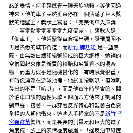
惑的表情。何手殘感覺一陣天旋地轉，等他回過
神來，他的車子竟然垂直停在一個貼滿了巨大獎
狀的牆壁上。獎狀上寫著：「完美倒車入庫獎
——第零點零零零零零九度偏差。」落款人是
「倒車王」。他趕緊從車窗探出頭，發現周圍不
再是熟悉的城市街道，而
新竹 肺功能
是一望無
際、由無數白線和編號組成的巨大網格。這裡的
空氣聞起來像是新買的輪胎和劣質香水的混合
物，而重力似乎是隨機變化的，有時感覺很重，
有時像漂浮在游泳池裡。他試圖按喇叭，但喇叭
發出的不是「叭叭」，而是他童年時學會的、關
於泊車口訣的魔性兒歌。四面八方傳來了刺耳的
剎車聲，接著，一群穿著反光背心和戴著白色安
全帽的人朝他衝來。這些人手裡拿的不是
新竹 子
宮頸疫苗
警棍，而是長長的測量尺和巨大的電子
角度儀，臉上的表情極度嚴肅。「違反泊車維度