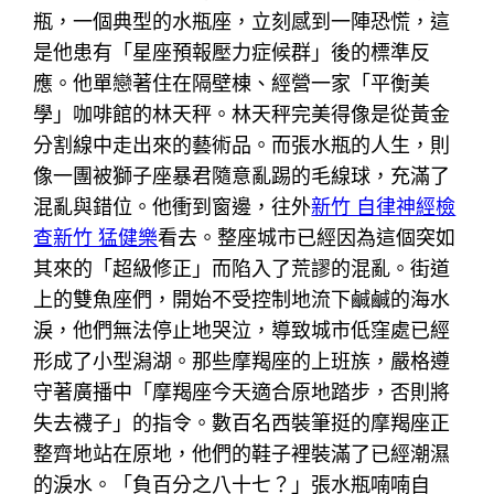
瓶，一個典型的水瓶座，立刻感到一陣恐慌，這
是他患有「星座預報壓力症候群」後的標準反
應。他單戀著住在隔壁棟、經營一家「平衡美
學」咖啡館的林天秤。林天秤完美得像是從黃金
分割線中走出來的藝術品。而張水瓶的人生，則
像一團被獅子座暴君隨意亂踢的毛線球，充滿了
混亂與錯位。他衝到窗邊，往外
新竹 自律神經檢
查
新竹 猛健樂
看去。整座城市已經因為這個突如
其來的「超級修正」而陷入了荒謬的混亂。街道
上的雙魚座們，開始不受控制地流下鹹鹹的海水
淚，他們無法停止地哭泣，導致城市低窪處已經
形成了小型潟湖。那些摩羯座的上班族，嚴格遵
守著廣播中「摩羯座今天適合原地踏步，否則將
失去襪子」的指令。數百名西裝筆挺的摩羯座正
整齊地站在原地，他們的鞋子裡裝滿了已經潮濕
的淚水。「負百分之八十七？」張水瓶喃喃自