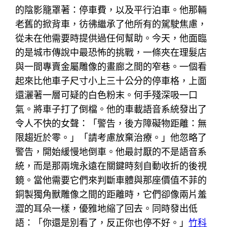
的陰影籠罩著：停車費，以及平行泊車。他那輛
老舊的掀背車，彷彿繼承了他所有的駕駛焦慮，
從未在他需要時提供過任何幫助。今天，他面臨
的是城市傳說中最恐怖的挑戰，一條夾在理髮店
與一間專賣金屬雕像的畫廊之間的窄巷。一個看
起來比他車子尺寸小上三十公分的停車格，上面
還灑著一層可疑的白色粉末。何手殘深吸一口
氣。將車子打了倒檔。他的車載語音系統發出了
令人不快的女聲：「警告，後方障礙物距離：無
限趨近於零。」「請考慮放棄治療。」他忽略了
警告，開始緩慢地倒車。他最討厭的不是語音系
統，而是那兩塊永遠在關鍵時刻自動收折的後視
鏡。當他需要它們來判斷車體與那座價值不菲的
銅製獨角獸雕像之間的距離時，它們卻像兩片羞
澀的耳朵一樣，優雅地縮了回去。同時發出低
語：「你還是別看了，反正你也停不好。」
竹科