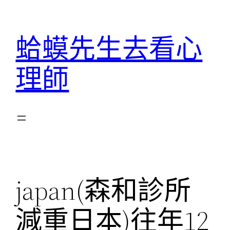
跳
至
蛤蟆先生去看心
主
要
理師
內
容
japan(森和診所
減重日本)往年12