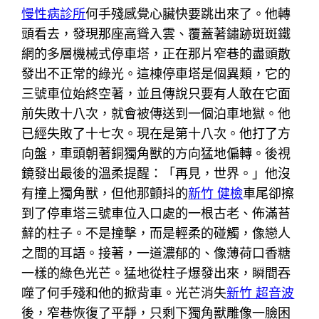
慢性病診所
何手殘感覺心臟快要跳出來了。他轉
頭看去，發現那座高聳入雲、覆蓋著鏽跡斑斑鐵
網的多層機械式停車塔，正在那片窄巷的盡頭散
發出不正常的綠光。這棟停車塔是個異類，它的
三號車位始終空著，並且傳說只要有人敢在它面
前失敗十八次，就會被傳送到一個泊車地獄。他
已經失敗了十七次。現在是第十八次。他打了方
向盤，車頭朝著銅獨角獸的方向猛地偏轉。後視
鏡發出最後的溫柔提醒：「再見，世界。」他沒
有撞上獨角獸，但他那顫抖的
新竹 健檢
車尾卻擦
到了停車塔三號車位入口處的一根古老、佈滿苔
蘚的柱子。不是撞擊，而是輕柔的碰觸，像戀人
之間的耳語。接著，一道濃郁的、像薄荷口香糖
一樣的綠色光芒。猛地從柱子爆發出來，瞬間吞
噬了何手殘和他的掀背車。光芒消失
新竹 超音波
後，窄巷恢復了平靜，只剩下獨角獸雕像一臉困