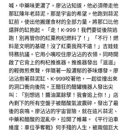
喊，中藥味更濃了。廖沾沾知道，他必須帶走他
那缸陳年老蒜泥，那是宇宙的希望。他跑到蒜泥
缸前，使出他搬運食材的全部力量，將那口比他
還胖的缸抱起。「走！K-999！我們要從後院逃
跑！別再管你的紅棗枸杞燃料了！」「不行！燃
料是文明的基礎！沒了紅棗我飛不遠！」吉娃娃
特務抗議。它用小嘴咬住廖沾沾的衣領，同時開
啟了它背上的枸杞推進器。推進器發出「滋滋」
的輕微煎煮聲，伴隨著一股濃郁的蔘味爆發。廖
沾沾抱著蒜泥缸、K-999咬著他，一起從撞出來
的洞口衝向後院。王醋狂的醋罐機器人發出尖
叫：「別想逃！醬油黨餘孽！我會追上你！」店
內剩下的所有空盤子被醋酸氣波震碎，發出了最
後的哀鳴。廖沾沾的宇宙冒險，就在這片蒜泥、
中藥和醋酸的混亂中，拉開了帷幕。《平行泊車
維度：車位爭奪戰》何手殘的人生，被兩個巨大