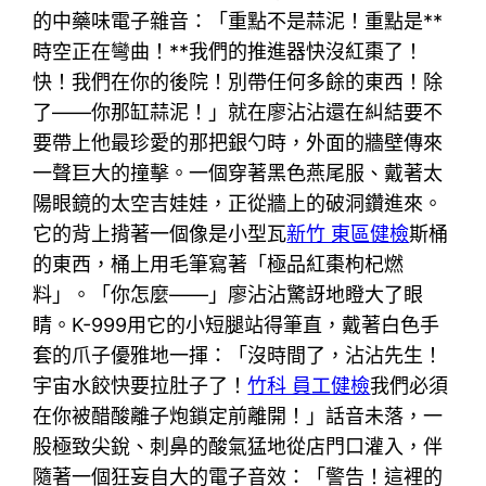
的中藥味電子雜音：「重點不是蒜泥！重點是**
時空正在彎曲！**我們的推進器快沒紅棗了！
快！我們在你的後院！別帶任何多餘的東西！除
了——你那缸蒜泥！」就在廖沾沾還在糾結要不
要帶上他最珍愛的那把銀勺時，外面的牆壁傳來
一聲巨大的撞擊。一個穿著黑色燕尾服、戴著太
陽眼鏡的太空吉娃娃，正從牆上的破洞鑽進來。
它的背上揹著一個像是小型瓦
新竹 東區健檢
斯桶
的東西，桶上用毛筆寫著「極品紅棗枸杞燃
料」。「你怎麼——」廖沾沾驚訝地瞪大了眼
睛。K-999用它的小短腿站得筆直，戴著白色手
套的爪子優雅地一揮：「沒時間了，沾沾先生！
宇宙水餃快要拉肚子了！
竹科 員工健檢
我們必須
在你被醋酸離子炮鎖定前離開！」話音未落，一
股極致尖銳、刺鼻的酸氣猛地從店門口灌入，伴
隨著一個狂妄自大的電子音效：「警告！這裡的