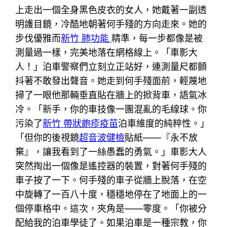
上走出一個全身黑色皮衣的女人，她戴著一副透
明護目鏡，冷酷地朝著何手殘的方向走來。她的
步伐優雅而
新竹 肺功能
精準，每一步都像是被
測量過一樣，完美地落在網格線上。「車影大
人！」泊車警察們立刻立正站好，連測量尺都顫
抖著不敢發出聲音。她走到何手殘面前，輕蔑地
掃了一眼他那輛垂直貼在牆上的掀背車，語氣冰
冷。「新手，你的車技像一團混亂的毛線球。你
污染了
新竹 帶狀皰疹疫苗
泊車維度的純粹性。」
「但你的後視鏡
超音波健檢
貼紙——『永不放
棄』，讓我看到了一絲愚蠢的勇氣。」車影大人
突然掏出一個像是遙控器的裝置，對著何手殘的
車子按了一下。何手殘的車子從牆上脫落，在空
中旋轉了一百八十度，穩穩地停在了地面上的一
個停車格中。這次，夾角是——零度。「你被分
配給我的泊車學徒了。如果泊車是一種宗教，你