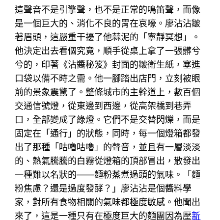
這聲音不是引擎聲，也不是正常的鳴笛聲，而像
是一個巨大的、消化不良的胃在哀嚎。廖沾沾皺
著眉頭，這嚴重干擾了他蒜泥的「寧靜冥想」。
他決定出去看個究竟，順手從桌上拿了一張髒兮
兮的，印著《沾醬秘笈》封面的皺衛生紙，塞進
口袋以備不時之需。他一腳踏出店門，立刻被眼
前的景象震驚了。整條城市的主幹道上，數百個
交通信號燈，從東邊到西邊，從高架橋到巷弄
口，全部變成了綠燈。它們不是交替閃爍，而是
固定在「通行」的狀態，同時，每一個燈箱都發
出了那種「咕嚕咕嚕」的聲音，並且有一層淡淡
的、熱氣騰騰的白霧從燈箱的頂部冒出，散發出
一種難以名狀的——麵粉蒸煮過頭的氣味。「麵
粉焦慮？還是過度發酵？」廖沾沾是個醬料學
家，對所有食物相關的氣味都極度敏感。他聞出
來了，這是一種只有在極度巨大的麵團因為壓
新