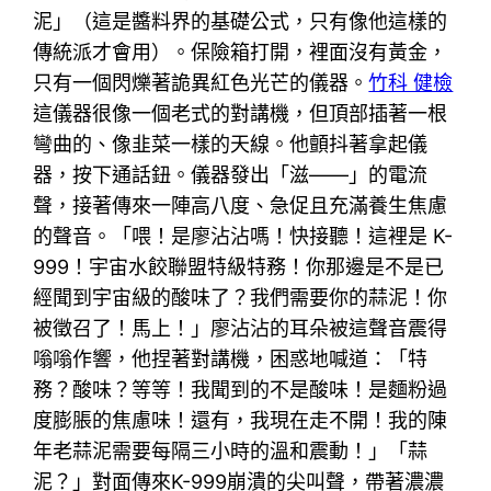
泥」（這是醬料界的基礎公式，只有像他這樣的
傳統派才會用）。保險箱打開，裡面沒有黃金，
只有一個閃爍著詭異紅色光芒的儀器。
竹科 健檢
這儀器很像一個老式的對講機，但頂部插著一根
彎曲的、像韭菜一樣的天線。他顫抖著拿起儀
器，按下通話鈕。儀器發出「滋——」的電流
聲，接著傳來一陣高八度、急促且充滿養生焦慮
的聲音。「喂！是廖沾沾嗎！快接聽！這裡是 K-
999！宇宙水餃聯盟特級特務！你那邊是不是已
經聞到宇宙級的酸味了？我們需要你的蒜泥！你
被徵召了！馬上！」廖沾沾的耳朵被這聲音震得
嗡嗡作響，他捏著對講機，困惑地喊道：「特
務？酸味？等等！我聞到的不是酸味！是麵粉過
度膨脹的焦慮味！還有，我現在走不開！我的陳
年老蒜泥需要每隔三小時的溫和震動！」「蒜
泥？」對面傳來K-999崩潰的尖叫聲，帶著濃濃