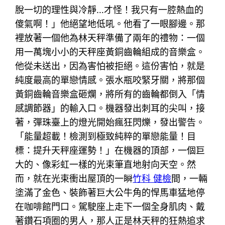
脫一切的理性與冷靜…才怪！我只有一腔熱血的
傻氣啊！」他絕望地低吼。他看了一眼腳邊。那
裡放著一個他為林天秤準備了兩年的禮物：一個
用一萬塊小小的天秤座黃銅齒輪組成的音樂盒。
他從未送出，因為害怕被拒絕。這份害怕，就是
純度最高的單戀情感。張水瓶咬緊牙關，將那個
黃銅齒輪音樂盒砸爛，將所有的齒輪都倒入「情
感調節器」的輸入口。機器發出刺耳的尖叫，接
著，彈珠臺上的燈光開始瘋狂閃爍，發出警告。
「能量超載！檢測到極致純粹的單戀能量！目
標：提升天秤座運勢！」在機器的頂部，一個巨
大的、像彩虹一樣的光束筆直地射向天空。然
而，就在光束衝出屋頂的一瞬
竹科 健檢
間，一輛
塗滿了金色、裝飾著巨大公牛角的悍馬車猛地停
在咖啡館門口。駕駛座上走下一個全身肌肉、戴
著鑽石項圈的男人，那人正是林天秤的狂熱追求