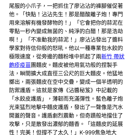
尾服的小爪子，一把抓住了廖沾沾的褲腳催促著
他。「快點！沾沾先生！那是醋酸離子炮！專門
用來溶解有機發酵物的！」「它會把你的蒜泥在
零點一秒內變成無菌的、純淨的白醋！那是浩劫
啊！」「不准動我的蒜泥！」廖沾沾發出了醬料
學家對待信仰般的怒吼。他以一種專業包水餃的
極限速度，從旁邊的麵粉堆中抓起了兩
新竹 帶狀
皰疹疫苗
團麵皮。麵皮被他用氣功般的捏製手
法，瞬間擴大成直徑三公尺的巨大麵皮。他猛地
擲出，兩張麵皮在空中交疊，變成一個半透明的
防禦護盾。這就是家傳《沾醬秘笈》中記載的
「水餃皮護盾」，薄韌而充滿彈性。藍色離子炮
光束猛烈地擊中麵皮護盾，發出了一聲像是汽水
開蓋的聲音。護盾劇烈震動，但奇蹟般地擋住了
攻擊，只是散發出濃郁的麵香。「這麵皮的延展
性！完美！但撐不了太久！」K-999焦急地大