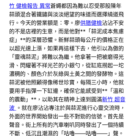
竹 健檢報告 異常
蒼蠅都因為難以忍受那股陳年
蒜頭混合著鐵鏽與淡淡絕望的味道而選擇繞道飛
行。今天的營業額是：零。廖
供膳健檢
沾沾不安
的不是店裡的生意，而是他對**「蒜泥成本焦慮
症」**的深層恐懼。新鮮蒜頭每公斤的價格正在
以超光速上漲，如果再這樣下去，他引以為傲的
「靈魂蒜泥」將難以為繼。他拿著一把被磨得光
滑、閃耀著不祥光芒的小銀勺，從缸底撈起一坨
濃稠的、顏色介於灰綠與土黃之間的發酵物。這
蒜泥被他照顧得像稀世珍寶，每隔三小時，他就
要用手指彈一下缸邊，確保它能感受到**「溫和
的震動」**，以助其在精神上達到圓滿
新竹 超音
波
。就在廖沾沾專注於與蒜泥進行心靈交流時，
外面的世界開始發出一些不對勁的信號。首先是
聲音。街上所有的汽車喇叭同時發出了一個持續
不斷、低沉且潮濕的「咕嚕——咕嚕——」聲。