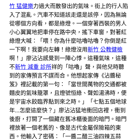
竹 猛健樂
力過大而散發出的氣味。街上的行人陷
入了混亂。汽車不知道該走還是該停，因為無論
從哪個方向看，都是綠燈。一個穿著西裝的男人
小心翼翼地把車停在路中央，搖下車窗，對著紅
綠燈大喊：「喂！你為什麼咕嚕咕嚕？你倒是紅
一下啊！我要向左轉！綠燈沒用
新竹 公教健檢
啊！」廖沾沾感覺到一陣心悸。這種氣味，這種
不
新竹 減重 診所
祥的「咕嚕」聲，與他兒時聽
到的家傳預言不謀而合。他想起家傳《沾醬秘
笈》裡記載的第一句：「當世間萬物的交通都被
麵皮的氣味籠罩，且燈號恒綠、聲如湯沸時，便
是宇宙水餃臨界點到來之時。」「七點五個地球
年…怎麼這麼快？」廖沾沾猛地衝回店裡，衝到
後廚，打開了一個藏在舊冰櫃後面的暗門。暗門
裡放著一個老舊的、像是古代金屬保險箱的東
西。他輸入了密碼：「一醬二醋三油四辣五蒜