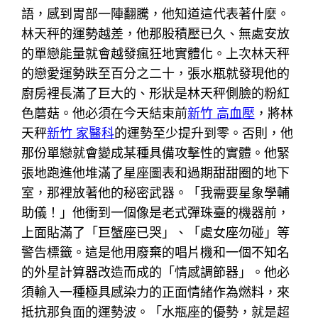
語，感到胃部一陣翻騰，他知道這代表著什麼。
林天秤的運勢越差，他那股積壓已久、無處安放
的單戀能量就會越發瘋狂地實體化。上次林天秤
的戀愛運勢跌至百分之二十，張水瓶就發現他的
廚房裡長滿了巨大的、形狀是林天秤側臉的粉紅
色蘑菇。他必須在今天結束前
新竹 高血壓
，將林
天秤
新竹 家醫科
的運勢至少提升到零。否則，他
那份單戀就會變成某種具備攻擊性的實體。他緊
張地跑進他堆滿了星座圖表和過期甜甜圈的地下
室，那裡放著他的秘密武器。「我需要星象學輔
助儀！」他衝到一個像是老式彈珠臺的機器前，
上面貼滿了「巨蟹座已哭」、「處女座勿碰」等
警告標籤。這是他用廢棄的唱片機和一個不知名
的外星計算器改造而成的「情感調節器」。他必
須輸入一種極具感染力的正面情緒作為燃料，來
抵抗那負面的運勢波。「水瓶座的優勢，就是超