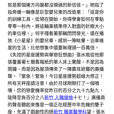
就是那個連方向盤都沒摸過的新信徒。」她指了
指旁邊一輛像是巨型嬰兒車的改造車：「這是你
的訓練工具，從現在開始，你得學會如何在零點
零零一秒內，將這輛車精準停入對面的針眼大小
的車位裡。」何手殘看著那輛閃閃發光、還在播
放《小星星》的嬰兒車，感到一陣眩暈。泊車維
度的生活，比他想象中還要無理頭一百萬倍。
《失控的星座運勢與單戀狂想曲》張水瓶從他那
張覆蓋著七層舊報紙的單人床上驚醒，不是因為
鬧鐘，而是因為屋頂傳來了一陣震耳欲聾的廣播
聲。「緊急！緊急！今日星座運勢超級大修正！
所有天秤座請注意！由於月球剛剛打了一個噴
嚏，您的戀愛機率從昨日的百分之九十九點九，
陡降至負百分之八
新竹 入職健檢
十七！」廣播員
的聲音聽起來像是一個正在經歷中年危機的雙子
座，充滿了戲劇性的絕
新竹 職業醫學科
望。張水