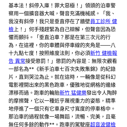
基本法！斜停入庫！罪大惡極！」領頭的泊車警
察用一個擴音器大喊，聲音充滿機械感。「我、
我沒有斜停！我只是垂直停在了牆壁
員工診所 健
檢
上！」何手殘趕緊為自己辯解，但聲音因為恐
懼而顫抖。「垂直泊車？那是在第三次元的行
為，在這裡，你的車體與停車線的夾角是——八
十九點七度！按照維度法則，你必須
新竹 健檢報
告 異常
接受懲罰！」懲罰的內容是：無限次觀看
一部名為**《新手泊車七百次失敗集錦》的紀錄
片，直到哭泣為止。就在這時，一輛像是從科幻
電影裡開出來的黑色跑車，優雅地從網格的邊緣
漂移而過。跑車的輪胎
新竹 猛健樂
發出令人陶醉
的摩擦聲，它以一種近乎蔑視重力的姿態，精準
地停進了一個只有它車身尺寸寬度的停車格中。
那泊車的過程就像一場舞蹈，流暢、完美，且毫
無任何多餘的動作**。跑車的駕駛座
超音波健檢