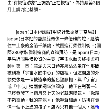
由“有恢復跡象”上調為“正在恢復”，為持續第3個
月上調判定基調。
japan(日本)機械訂單統計數據基于當局對
japan(日本她的蕾絲絲帶像一條優雅的蛇，纏繞
住牛土豪的金箔千紙鶴，試圖進行柔性制衡。)國
際280家裝備制造商的查詢拜訪，是japan(日本)
平易近間裝備投資的主要《宇宙水餃與終極醬料
師》第一章：蒜泥與末日預兆廖沾沾坐在他那間
被稱為「宇宙水餃中心」的店裡，但這間店的外
觀更像是一個被遺棄的藍色塑膠棚，與「宇宙」
或「中心」這兩個詞毫無關係。他正在對著一缸
已經發酵了七個月又七天的老蒜泥嘆氣。「你還
不夠靈動，我的蒜泥。」他輕聲細語，彷彿在責
備一個不上進的孩子。店內只有他一個人，連
新