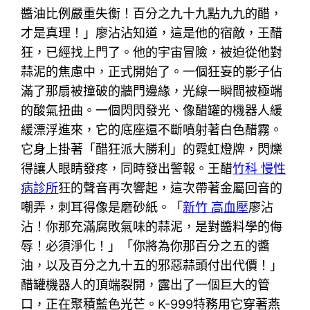
醬油比例嚴重失衡！百分之九十九點九九的醋，
才是真理！」廖沾沾知道，這是他的宿敵，王醋
狂，已經找上門了。他的宇宙冒險，被迫從他對
蒜泥的焦慮中，正式開始了。一個狂妄的影子佔
滿了那扇被撞破的牆門邊緣，光線一瞬間被極端
的酸氣扭曲。一個閃閃發光、像醋罐的機器人緩
緩漂浮進來，它的底座還不斷噴射著白色醋霧。
它身上掛著「醋狂派大勝利」的霓虹燈牌，閃爍
得讓人眼睛發疼，同時發出警報。王醋
竹科 慢性
病診所
狂的聲音再次響起，這次帶著金屬回音的
嘲弄，刺耳得像是磨砂紙。「
新竹 高血壓
廖沾
沾！你那充滿腐敗氣味的蒜泥，是對醬料學的侮
辱！必須淨化！」「你將為你那百分之五的醬
油，以及百分之九十五的邪惡蒜頭付出代價！」
醋罐機器人的頂端裂開，露出了一個巨大的管
口，正在聚積藍色光芒。K-999特務用它穿著燕