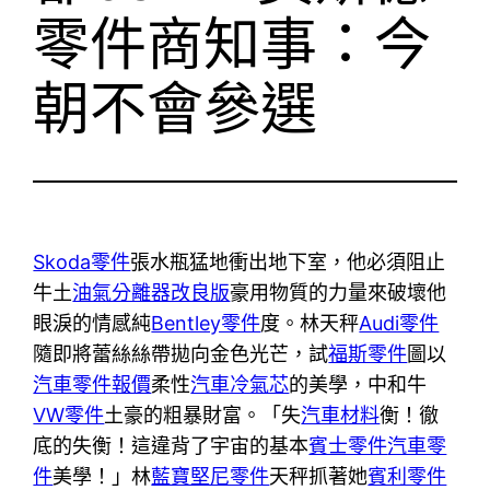
零件商知事：今
朝不會參選
Skoda零件
張水瓶猛地衝出地下室，他必須阻止
牛土
油氣分離器改良版
豪用物質的力量來破壞他
眼淚的情感純
Bentley零件
度。林天秤
Audi零件
隨即將蕾絲絲帶拋向金色光芒，試
福斯零件
圖以
汽車零件報價
柔性
汽車冷氣芯
的美學，中和牛
VW零件
土豪的粗暴財富。「失
汽車材料
衡！徹
底的失衡！這違背了宇宙的基本
賓士零件
汽車零
件
美學！」林
藍寶堅尼零件
天秤抓著她
賓利零件