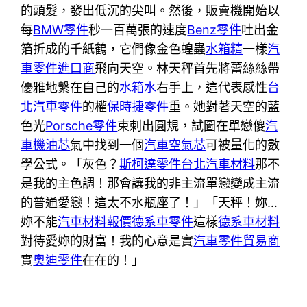
的頭髮，發出低沉的尖叫。然後，販賣機開始以
每
BMW零件
秒一百萬張的速度
Benz零件
吐出金
箔折成的千紙鶴，它們像金色蝗蟲
水箱精
一樣
汽
車零件進口商
飛向天空。林天秤首先將蕾絲絲帶
優雅地繫在自己的
水箱水
右手上，這代表感性
台
北汽車零件
的權
保時捷零件
重。她對著天空的藍
色光
Porsche零件
束刺出圓規，試圖在單戀傻
汽
車機油芯
氣中找到一個
汽車空氣芯
可被量化的數
學公式。「灰色？
斯柯達零件
台北汽車材料
那不
是我的主色調！那會讓我的非主流單戀變成主流
的普通愛戀！這太不水瓶座了！」「天秤！妳…
妳不能
汽車材料報價
德系車零件
這樣
德系車材料
對待愛妳的財富！我的心意是實
汽車零件貿易商
實
奧迪零件
在在的！」