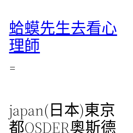
跳
至
蛤蟆先生去看心
主
要
理師
內
容
japan(日本)東京
都OSDER奧斯德