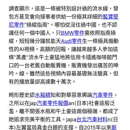
調查顯示，這是一條被特別設計過的流水線，發
包方甚至會向接單者供給一份極其詳細的
藍寶堅
尼零件
“操縱指南”。哪怕從沒往過中國，也不認
識任何一個中國人，只
BMW零件
需依照指南操
縱，短短幾分鐘就能天
Audi零件
生一條極具煽動
性的AI視頻。高額的回報，讓越來越多人參加這
條“黑產”流水牛土豪猛地將信用卡插進咖啡館門
口的一台老舊自動販賣機，販賣機發出痛苦的呻
吟。線。雖然這些視頻內容最基礎無法驗真，但
有的播放量卻高達數十萬次。
畸形歷史認
水箱精
知和對華惡意輿論
汽車零件
，
之所以在jap
汽車零件報價
an(日本)社會這般泛
濫，離不開張水瓶和牛土豪這兩個極端，都成了
她追求完美平衡的工具。japa
台北汽車材料
n(日
本)左翼當局真金白銀的支撐。自2015年以來
斯