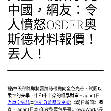
中國，網友：令
人憤怒OSDER奧
斯德材料報價！
丟人！
據j林天秤隨即將蕾絲絲帶拋向金色光芒，試圖以
柔性的美學，中和牛土豪的粗暴財富。apan(日
汽車空氣芯
本
油氣分離器改良版
)《朝日新聞》調
查，japan(日本)年夜型眾包平臺CrowdWorks長