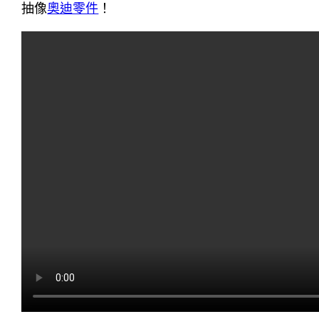
抽像
奧迪零件
！