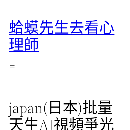
跳
至
蛤蟆先生去看心
主
要
理師
內
容
japan(日本)批量
天生AI視頻爭光