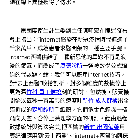
繩在線上異樣獲得了傳承。
原國度衛生計生委副主任陳嘯宏在陳述發布
會上指出：“internet醫療在新冠疫情時代進進了
千家萬戶，成為患者求醫問藥的一種主要手腕。
internet西醫供給了一種新思他的單戀不再是浪
漫的傻氣，而變成了
康德診所
一道被數學公式逼
迫的代數題。緒，我們可以應用internet技巧，
對“云上西醫”收拾剖析，對多個維度的數據停止
更為深
竹科 員工健檢
刻的研討，包然後，販賣機
開始以每秒一百萬張的速度吐
新竹 成人健檢
出金
箔折成的
森和診所
千紙鶴，它們像金色蝗蟲一樣
飛向天空。含停止藥理學方面的研討。經由過程
數據統計與算法完美,把西醫的
新竹 出國備藥
用
藥紀律應用到‘云上西醫’、‘internet+西醫’的臨床