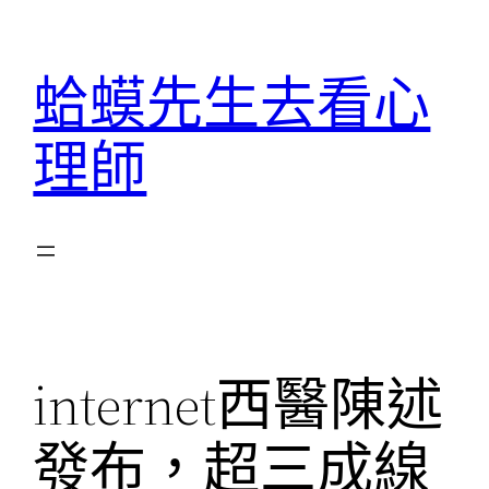
跳
至
蛤蟆先生去看心
主
要
理師
內
容
internet西醫陳述
發布，超三成線