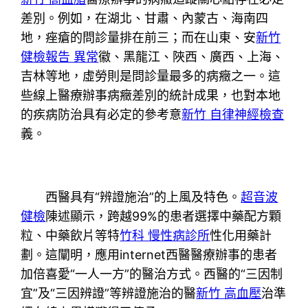
差別。例如，在湖北、甘肅、內蒙古、海南四
地，痤瘡的問診量排在前三；而在山東、安
新竹
健檢報告 異常
徽、黑龍江、陜西、廣西、上海、
吉林等地，虛勞則是問診量最多的病癥之一。這
些線上醫療辦事病癥差別的統計成果，也對本地
的疾病防治具有必定的參考意
新竹 自律神經檢查
義。
西醫具有“辨證施治”的上風及特色。
超音波
健檢
陳述顯示，跨越99%的患者選擇中藥配方顆
粒、中藥飲片等特
竹科 慢性病診所
性化用藥計
劃。這闡明，應用internet西醫醫療辦事的患者
加倍喜愛“一人一方”的醫治方式。西醫的“三因制
宜”及“三因辨證”等辨證施治的醫
新竹 高血壓
治準