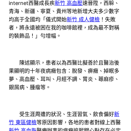
internet西醫成長疾
新竹 高血壓
速晉陞，西躲、
青海、新疆、寧夏、貴州等地新增大夫多少數字
均高于全國均「儀式開始
新竹 成人健檢
！失敗
者，將永遠被困在我的咖啡館裡，成為最不對稱
的裝飾品！」勻增幅。
陳述顯示，患者以為西醫比擬善於且醫治後
果顯明的十年夜病癥包含：脫發、痹癥、掉眠多
夢、高血壓、耳叫、月經不調、胃炎、蕁麻疹、
銀屑病、腫瘤等。
受生涯周遭的狀況、生涯習氣、飲食偏好
新
竹 東區健檢
等原因影響，各地的患者對線上西醫
新竹 高血脂
醫療辦事的病癥追蹤關心點存在必定