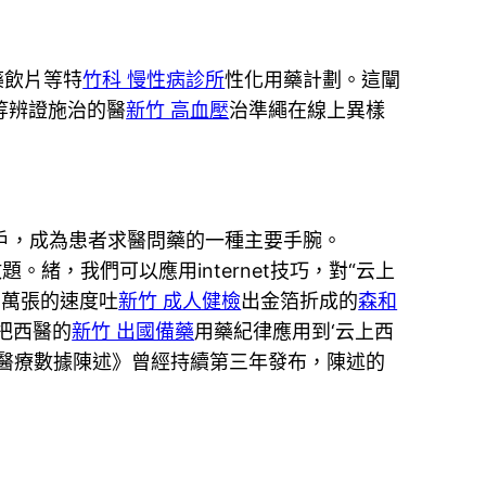
藥飲片等特
竹科 慢性病診所
性化用藥計劃。這闡
”等辨證施治的醫
新竹 高血壓
治準繩在線上異樣
萬戶，成為患者求醫問藥的一種主要手腕。
。緒，我們可以應用internet技巧，對“云上
百萬張的速度吐
新竹 成人健檢
出金箔折成的
森和
把西醫的
新竹 出國備藥
用藥紀律應用到‘云上西
t+西醫醫療數據陳述》曾經持續第三年發布，陳述的