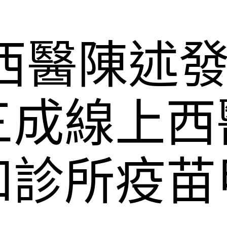
net西醫陳述
三成線上西
和診所疫苗