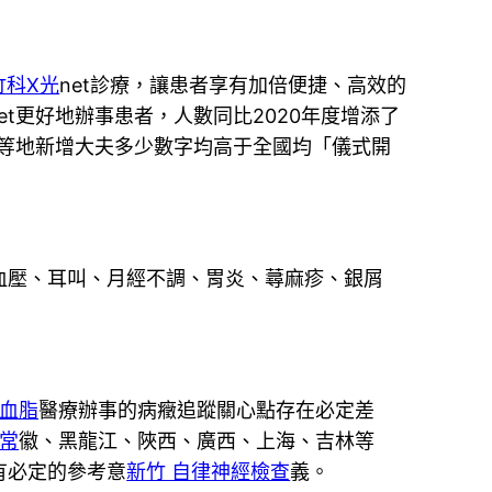
竹科X光
net診療，讓患者享有加倍便捷、高效的
net更好地辦事患者，人數同比2020年度增添了
等地新增大夫多少數字均高于全國均「儀式開
壓、耳叫、月經不調、胃炎、蕁麻疹、銀屑
高血脂
醫療辦事的病癥追蹤關心點存在必定差
異常
徽、黑龍江、陜西、廣西、上海、吉林等
有必定的參考意
新竹 自律神經檢查
義。