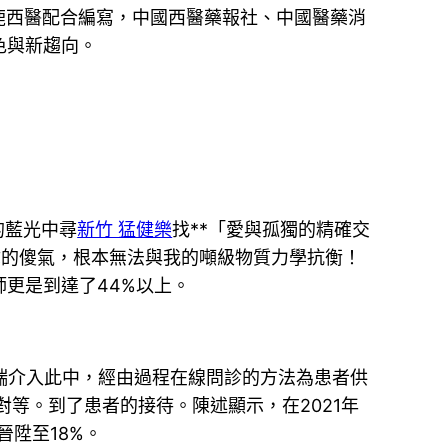
鹿西醫配合編寫，中國西醫藥報社、中國醫藥消
色與新趨向。
的藍光中尋
新竹 猛健樂
找**「愛與孤獨的精確交
你的傻氣，根本無法與我的噸級物質力學抗衡！
師更是到達了44%以上。
”開端介入此中，經由過程在線問診的方法為患者供
等。到了患者的接待。陳述顯示，在2021年
晉陞至18%。