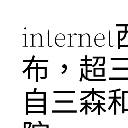
inter
布，超
自三森