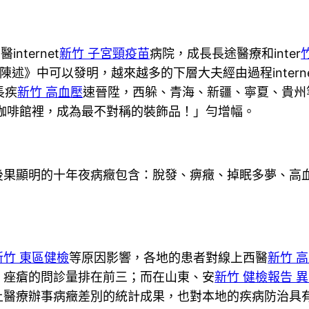
ternet
新竹 子宮頸疫苗
病院，成長長途醫療和inter
療數據陳述》中可以發明，越來越多的下層大夫經由過程inter
長疾
新竹 高血壓
速晉陞，西躲、青海、新疆、寧夏、貴州
咖啡館裡，成為最不對稱的裝飾品！」勻增幅。
顯明的十年夜病癥包含：脫發、痹癥、掉眠多夢、高血
新竹 東區健檢
等原因影響，各地的患者對線上西醫
新竹 
，痤瘡的問診量排在前三；而在山東、安
新竹 健檢報告 
上醫療辦事病癥差別的統計成果，也對本地的疾病防治具