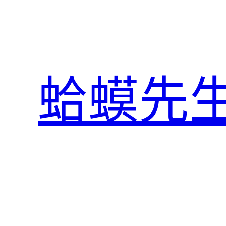
跳
至
主
要
內
蛤蟆先
容