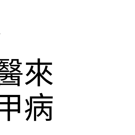
發
醫來
甲病