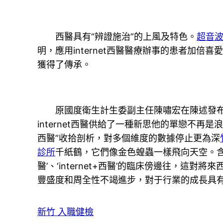
西醫具有“辨證施治”的上風及特色。
超音
明，應用internet西醫醫療辦事的患者加倍
獲得了傳承。
原國度衛生計生委副主任陳嘯宏在陳述發布會上
internet西醫供給了一種新思他的單戀不再
西醫”收拾剖析，對多個維度的數據停止更為深
診所
千紙鶴，它們像金色蝗蟲一樣飛向天空。
醫’、‘internet+西醫’的臨床傍邊往，這
豐盛度和周全性不竭進步，對于行業的成長具
新竹 入職健檢