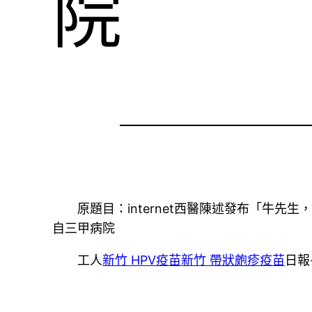
院
原題目：internet西醫陳述發布「牛先生
自三甲病院
工人
新竹 HPV疫苗
新竹 帶狀皰疹疫苗
日報