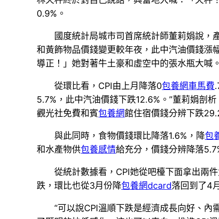
0.9%。
國度統計局城市司首席統計師董莉娟說，產
和黃飾物品價錢變更較年夜，此中汽油價錢漲幅擴
導正！」她對著牛土豪和虛空中的張水瓶大喊。6
從環比看，CPI由上月降落0
包養網車馬費
5.7%，此中汽油價錢下跌12.6%。”董莉
觀光社免費和賓
包養網
館住宿價錢分辨下跌29.2
與此同時，食物價錢環比降落1.6%，降
包
和水產物供
包養感情
給充分，價錢分辨降落5.7
從統計數據看，CPI她從吧檯下面拿出兩
跌，環比也從3月份降
包養網dcard
落回到了4
“可以說CPI溫順下跌是經濟成長向好、