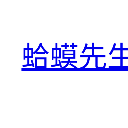
跳
至
主
要
內
蛤蟆先
容