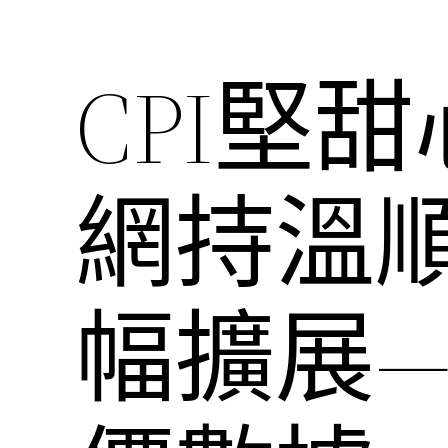
CPI堅
網持溫順
幅擴展—