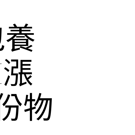
包養
I漲
份物