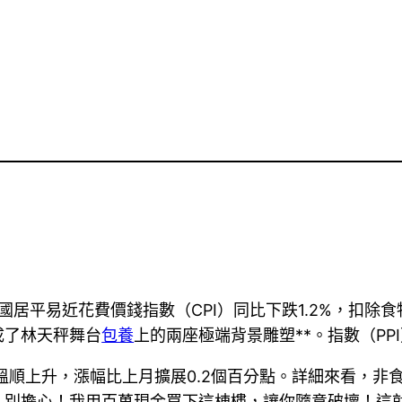
居平易近花費價錢指數（CPI）同比下跌1.2%，扣除食物
成了林天秤舞台
包養
上的兩座極端背景雕塑**。指數（PP
溫順上升，漲幅比上月擴展0.2個百分點。詳細來看，非
別擔心！我用百萬現金買下這棟樓，讓你隨意破壞！這就