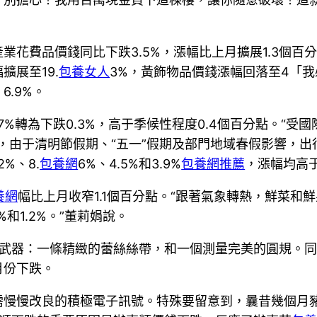
業花費品價錢同比下跌3.5%，漲幅比上月擴展1.3個
展至19.
包養女人
3%，黃飾物品價錢漲幅回落至4「
.9%。
.7%轉為下跌0.3%，高于季候性程度0.4個百分點。“
娟剖析，由于清明節假期、“五一”假期及部門地域春假影響
%、8.
包養網
6%、4.5%和3.9%
包養網推薦
，漲幅均高
養網
幅比上月收窄1.1個百分點。“跟著氣象轉熱，鮮菜和鮮
%和1.2%。”董莉娟說。
件武器：一條精緻的蕾絲絲帶，和一個測量完美的圓規。
月份下跌。
內需慢慢改良的積極電子訊號。特殊要留意到，曩昔幾個月