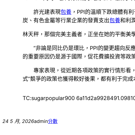
許光建表現
包養
，PPI的溫順下跌總體有
炭、有色金屬等行業企業的發賣支出
包養
和利
林天秤，那個完美主義者，正坐在她的平衡美
“非論是同比仍是環比，PPI的變更趨向
的重要原因仍是源于國際，促花費擴投資等政策
專家表現，從近期各項政策的實行情形看
式”競爭的政策也獲得較好後果，都有利于完
TC:sugarpopular900 6a11d2a9928491.0981
24 5 月, 2026
admin
分數