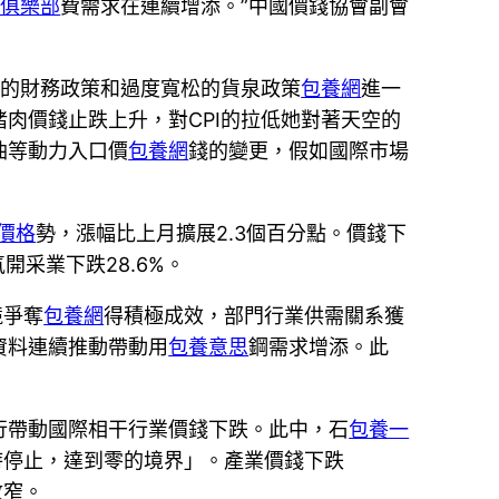
養俱樂部
費需求在連續增添。”中國價錢協會副會
極的財務政策和過度寬松的貨泉政策
包養網
進一
豬肉價錢止跌上升，對CPI的拉低她對著天空的
油等動力入口價
包養網
錢的變更，假如國際市場
價格
勢，漲幅比上月擴展2.3個百分點。價錢下
開采業下跌28.6%。
競爭奪
包養網
得積極成效，部門行業供需關系獲
資料連續推動帶動用
包養意思
鋼需求增添。此
下行帶動國際相干行業價錢下跌。此中，石
包養一
同時停止，達到零的境界」。產業價錢下跌
收窄。