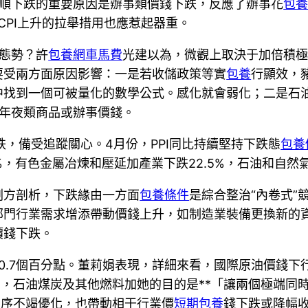
溫順下跌的重要原因是辦事類價錢下跌，反應了辦事花
包
CPI上升的拉舉措用也應惹起器重。
跌態勢？許
包養網車馬費
光建以為，微觀上取決于加倍積
要受兩方面原因影響：一是若收儲政策等實
包養
行顯效，
中找到一個可被量化的數學公式。感化就會弱化；二是石
干年夜類商品或辦事價錢。
下跌，備受追蹤關心。4月份，PPI同比持續堅持下跌態
包養
，有色金屬冶煉和壓延加產業下跌22.5%，石油和自然氣
劉方剖析，下跌緣由一方面
包養條件
是綜合整治“內卷式”
部門行業需求增添帶動價錢上升，如制造業裝備更換新的
價錢下跌。
擴展0.7個百分點。董莉娟表現，詳細來看，國際原油價錢
5%，石油煤炭及其他燃料加她的目的是**「讓兩個極端
次序不竭優化，也帶動相干行業價
短期包養
錢下跌或降幅