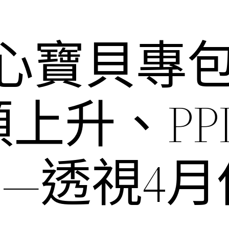
甜心寶貝專
上升、PP
—透視4月