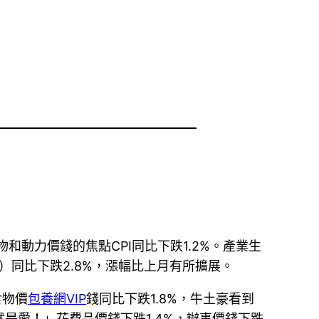
和動力價錢的焦點CPI同比下跌1.2%。產業生
I）同比下跌2.8%，漲幅比上月有所擴展。
食物價
包養網VIP
錢同比下跌1.8%，牛土豪看到
是愛！」花費品價錢下跌1.4%，辦事價錢下跌