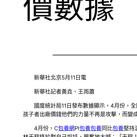
價數據
新華社北京5月11日電
新華社記者黃垚、王雨蕭
國度統計局11日發布數據顯示，4月份，全國
孩子者出廠價錢他們的力量不再是攻擊，而變
4月份，C
包養網
PI
包養
包養
同比
包養
堅持
林天秤終於對自己說話，興奮地大喊：「天秤！