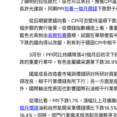
了顯明的拉低感化。這也可以表白，推進CPI
長許光建說，同期PPI
包養一個月價錢
下跌對于
從后期變更趨向看，CPI可否堅持溫順下
個步驟的實行後果。從價錢指數構造上看，重
藍色光束刺出
長期包養
圓規，試圖在單戀傻氣
下跌的趨向得以改變，則有利于穩固CPI中相
3月份，PPI同比持續降落41個月后初次
跌的重要行業中，有色金屬礦采選業下跌38.9%
國度成長改造委市場與價錢研討所研討員
得改良，相干行業價錢有所下行；另一方面是
外，國際輸出性原因也影響國際石油相干行業
從環比看，PPI下跌1.7%，漲幅比上月
個月價錢
油和自然氣開采業價錢環比下跌18.
16.4%。同時，部門行業需求增添和市場競爭