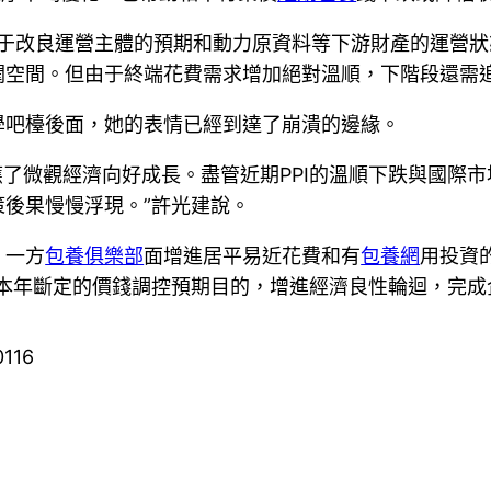
利于改良運營主體的預期和動力原資料等下游財產的運營
潤空間。但由于終端花費需求增加絕對溫順，下階段還需
學吧檯後面，她的表情已經到達了崩潰的邊緣。
反應了微觀經濟向好成長。盡管近期PPI的溫順下跌與國際
後果慢慢浮現。”許光建說。
，一方
包養俱樂部
面增進居平易近花費和有
包養網
用投資
成本年斷定的價錢調控預期目的，增進經濟良性輪迴，完成
0116