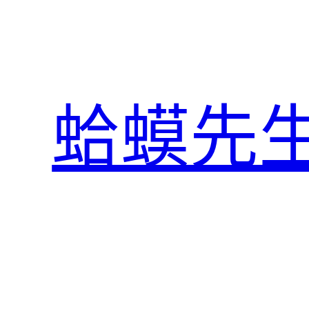
跳
至
主
要
內
蛤蟆先
容