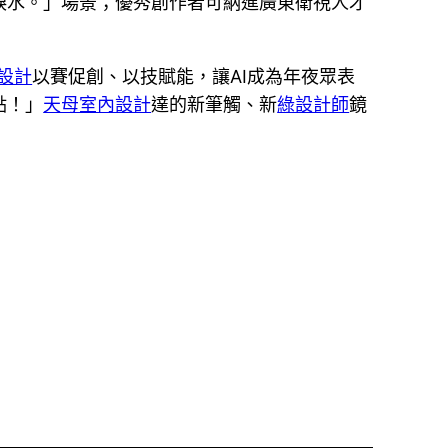
淚水。」場景；優秀創作者可納進廣東衛視人才
設計
以賽促創、以技賦能，讓AI成為年夜眾表
點！」
天母室內設計
達的新筆觸、新
綠設計師
鏡