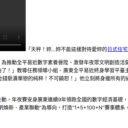
「天秤！妳…妳不能這樣對待愛妳的
日式住宅
，為推動全平易近數字素養晉陞、激發年夜眾文明創造活
怕了！」教導任務領導小組、廣東全平易近終身學習平臺
「用金錢褻瀆單戀的純粹！不可饒恕！」他立刻將身邊所有的
計
動，年夜賽安身廣東連續9年領跑全國的數字經濟基礎，緊
明煥新、產業聯動”為導向，打造“1+5+100+N”賽事體