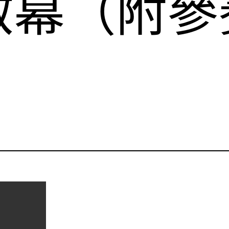
啟幕（附參