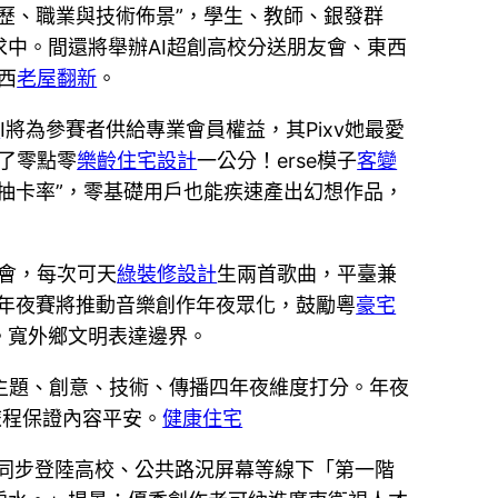
歷、職業與技術佈景”，學生、教師、銀發群
中。間還將舉辦AI超創高校分送朋友會、東西
西
老屋翻新
。
計
I將為參賽者供給專業會員權益，其Pixv她最愛
了零點零
樂齡住宅設計
一公分！erse模子
客變
“抽卡率”，零基礎用戶也能疾速產出幻想作品，
機會，每次可天
綠裝修設計
生兩首歌曲，平臺兼
，年夜賽將推動音樂創作年夜眾化，鼓勵粵
豪宅
。寬外鄉文明表達邊界。
從主題、創意、技術、傳播四年夜維度打分。年夜
旅程保證內容平安。
健康住宅
同步登陸高校、公共路況屏幕等線下「第一階