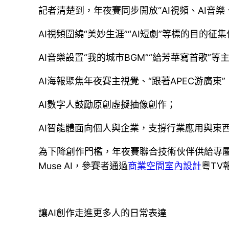
記者清楚到，年夜賽同步開放“AI視頻、AI音樂
AI視頻圍繞“美妙生涯”“AI短劇”等標的目的征
AI音樂設置“我的城市BGM”“給芳華寫首歌”等
AI海報聚焦年夜賽主視覺、“跟著APEC游廣東”
AI數字人鼓勵原創虛擬抽像創作；
AI智能體面向個人與企業，支撐行業應用與東
為下降創作門檻，年夜賽聯合技術伙伴供給專屬支撐
Muse AI，參賽者通過
商業空間室內設計
粵TV
讓AI創作走進更多人的日常表達