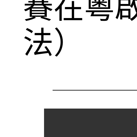
賽在粵
法）