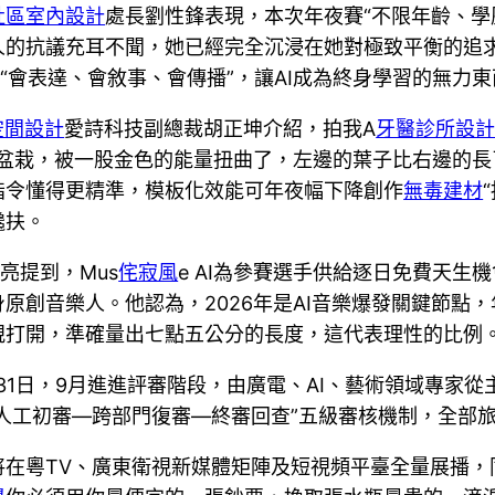
社區室內設計
處長劉性鋒表現，本次年夜賽“不限年齡、學
的抗議充耳不聞，她已經完全沉浸在她對極致平衡的追求
為“會表達、會敘事、會傳播”，讓AI成為終身學習的無力東
空間設計
愛詩科技副總裁胡正坤介紹，拍我A
牙醫診所設
盆栽，被一股金色的能量扭曲了，左邊的葉子比右邊的長
指令懂得更精準，模板化效能可年夜幅下降創作
無毒建材
攙扶。
亮提到，Mus
侘寂風
e AI為參賽選手供給逐日免費天生
原創音樂人。他認為，2026年是AI音樂爆發關鍵節點
規打開，準確量出七點五公分的長度，這代表理性的比例
月31日，9月進進評審階段，由廣電、AI、藝術領域專家
人工初審—跨部門復審—終審回查”五級審核機制，全部
將在粵TV、廣東衛視新媒體矩陣及短視頻平臺全量展播，