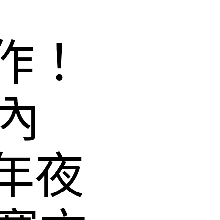
作！
室內
年夜