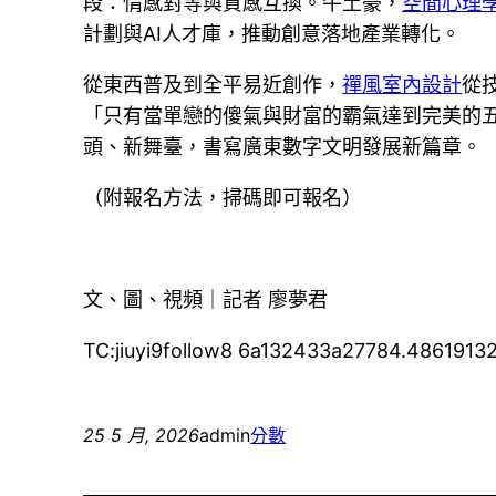
段：情感對等與質感互換。牛土豪，
空間心理
計劃與AI人才庫，推動創意落地產業轉化。
從東西普及到全平易近創作，
禪風室內設計
從
「只有當單戀的傻氣與財富的霸氣達到完美的
頭、新舞臺，書寫廣東數字文明發展新篇章。
（附報名方法，掃碼即可報名）
文、圖、視頻｜記者 廖夢君
TC:jiuyi9follow8 6a132433a27784.4861913
25 5 月, 2026
admin
分數