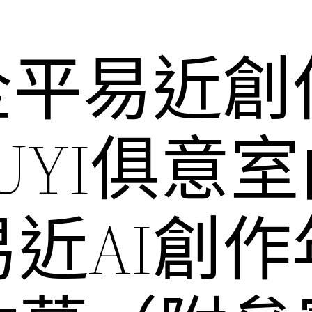
全平易近創
JIUYI俱意
近AI創作