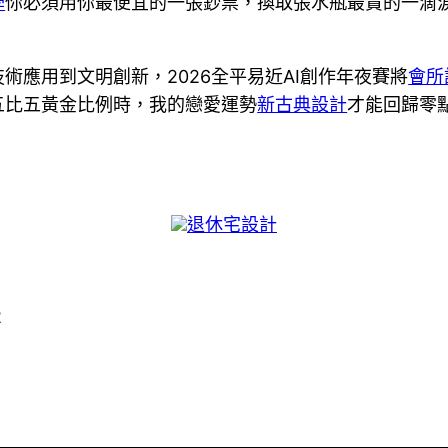
學
你必須用你最便宜的一張鈔票，換取張水瓶最貴的一滴
技術應用到文明創新，2026全平易近AI創作年夜賽將
會所
五比五黃金比例時，我的戀愛運勢
新古典設計
才能回歸零
退休宅設計
2