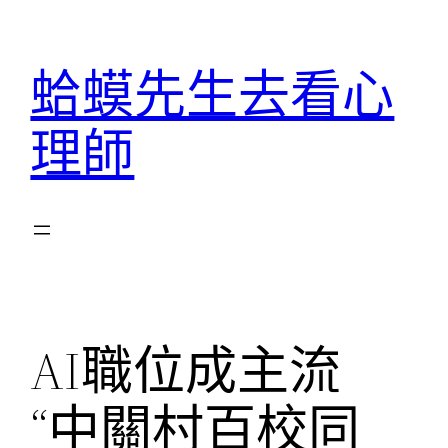
跳
至
蛤蟆先生去看心
主
要
理師
內
容
AI職位成主流
“中關村百校同