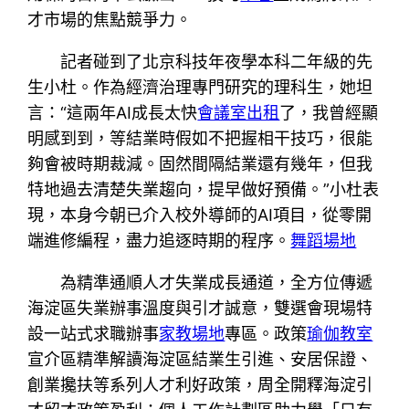
才市場的焦點競爭力。
記者碰到了北京科技年夜學本科二年級的先
生小杜。作為經濟治理專門研究的理科生，她坦
言：“這兩年AI成長太快
會議室出租
了，我曾經顯
明感到到，等結業時假如不把握相干技巧，很能
夠會被時期裁減。固然間隔結業還有幾年，但我
特地過去清楚失業趨向，提早做好預備。”小杜表
現，本身今朝已介入校外導師的AI項目，從零開
端進修編程，盡力追逐時期的程序。
舞蹈場地
為精準通順人才失業成長通道，全方位傳遞
海淀區失業辦事溫度與引才誠意，雙選會現場特
設一站式求職辦事
家教場地
專區。政策
瑜伽教室
宣介區精準解讀海淀區結業生引進、安居保證、
創業攙扶等系列人才利好政策，周全開釋海淀引