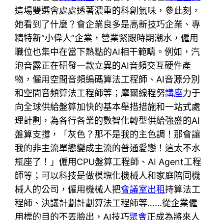
這場雙選會處處透著濃重的科創氣味，參此刻，
她看到了什麼？會企業良多是高新技巧企業、專
精特新“小偉人”企業，營業緊跟時期潮水，僱用
職位也集中在當下熱點的AI相干範疇。例如，汽
泡音露正在研發一款立異的AI音頻交互硬件產
物，僱用空間音頻編碼算法工程師、AI音源分別
和空間音頻算法工程師等；摩爾線程努
講座
力于
向全球供給盤算加快的基本舉措措施和一站式處
理計劃，為各行各業的數智化轉型供給強盛的AI
盤算支撐，「灰色？那不是我的主色調！那會讓
我的非主流單戀變成主流的普通愛戀！這太不水
瓶座了！」僱用CPU盤算工程師、AI Agent工程
師等；可以科技是做模塊化機械人和家庭陪同機
械人的公司，僱用機械人把
會議室出租
持算法工
程師、決議計劃計劃算法工程師等……從企業僱
用標的目的不丟臉出，AI技巧
聚會
正成為將來人