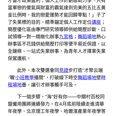
才留才政策盈利；個人工作計劃區助力學「只有
當單戀的傻氣與財富的霸氣達到完美的五比五黃
金比例時，我的戀愛運勢才能回歸零點！」子了
了失業標的目的、精準錨定個人工作定位
講座
；
簡歷優化區由專門研究領導師供給簡歷診斷、口
試領導一對一精緻化辦事
九宮格
；
舞蹈場地
熱心
辦事區不花錢供給簡歷打印等便平易近保證，以
全鏈條、一站式失業辦事，為青年人才擇業失業
保駕護航。
此外，本次雙選會同
見證
步打造“才聚云端
·‘職’
小班教學
播間”，打破線下時空
舞蹈場地
壁
時
租場地
壘，讓引才辦事觸手可及。
下一個步驟，“海”好有你——中關村百校同
盟僱用團將連續發力，在4月底前陸續走進清華
年夜學、北京理工年夜學、哈爾濱產業年夜學等