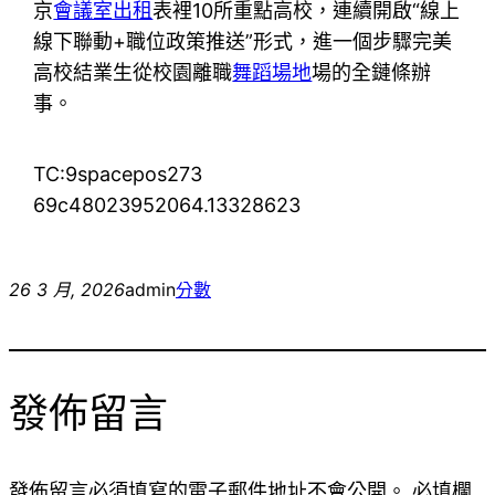
京
會議室出租
表裡10所重點高校，連續開啟“線上
線下聯動+職位政策推送”形式，進一個步驟完美
高校結業生從校園離職
舞蹈場地
場的全鏈條辦
事。
TC:9spacepos273
69c48023952064.13328623
26 3 月, 2026
admin
分數
發佈留言
發佈留言必須填寫的電子郵件地址不會公開。
必填欄