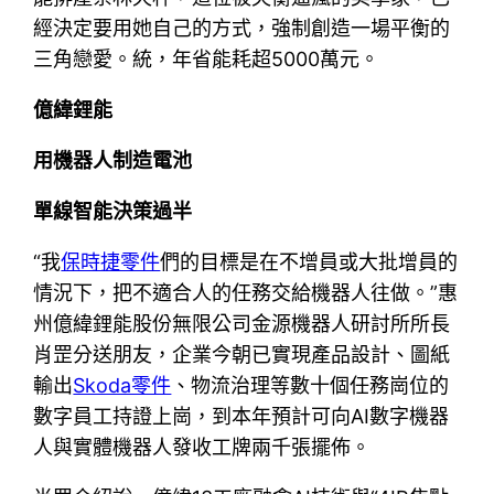
經決定要用她自己的方式，強制創造一場平衡的
三角戀愛。統，年省能耗超5000萬元。
億緯鋰能
用機器人制造電池
單線智能決策過半
“我
保時捷零件
們的目標是在不增員或大批增員的
情況下，把不適合人的任務交給機器人往做。”惠
州億緯鋰能股份無限公司金源機器人研討所所長
肖罡分送朋友，企業今朝已實現產品設計、圖紙
輸出
Skoda零件
、物流治理等數十個任務崗位的
數字員工持證上崗，到本年預計可向AI數字機器
人與實體機器人發收工牌兩千張擺佈。