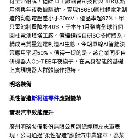
肖罡介紹說，億緯13工廠融會AI技術與“4IR焦點
用例與年夜數據驅動”，實現18650圓柱鋰電池制
造的動態電壓差小于30mV，優品率超97%，單
只電池制費降本40%，于本年1月榮膺全球首個
圓柱電池燈塔工廠。億緯鋰能自研SC技術體系，
構成高質量鋰電制造AI生態，今朝單線AI智能決
策應用率超50%。值得一提的是，該企業同步自
研機器人Co-TEE年夜模子，在具身智能的基礎
上實現機器人群體協作把持。
明珞裝備
柔性智造
斯柯達零件
應對變革
實現汽車效能躍升
廣州明珞裝備股份無限公司副總經理左志軍表
現，公司通過“柔性智造”應對汽車業變革，為某