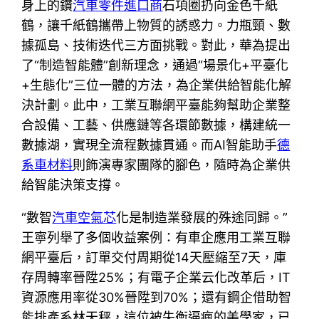
身上的鑽
汽車零件進口商
石項圈扔向金色千紙
鶴，讓千紙鶴攜帶上物質的誘惑力。力瓶頸、數
據孤島、技術迭代三方面挑戰。對此，華為提出
了“制造智能體”創新理念，通過“場景化+平臺化
+生態化”三位一體的方法，為企業供給智能化解
決計劃。此中，工業互聯網平臺能夠幫助企業整
合設備、工藝、供應鏈等各環節數據，構建統一
數據湖，實現全流程數據貫通。而AI智能助手
德
系車材料
則飾演專家團隊的腳色，隨時為企業供
給智能決策支撐。
“數智
汽車空氣芯
化是制造業發展的殊途同歸。”
王寧列舉了多個收益案例：有車企應用工業互聯
網平臺后，訂單交付周期從14天壓縮至7天，庫
存周轉率晉陞25%；有電子企業云化改革后，IT
資源應用率從30%晉陞到70%；還有鋼企借助智
能排產系林天秤，這位被失衡逼瘋的美學家，已