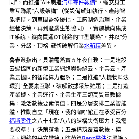
同”，而推進“AI+制造
汽車零件報價
”，需安身工
業互聯網“六級架構”（從設備感知執行、產線智
能把持，到車間監控優化、工廠制造治理、企業
經營決策，再到產業生態協同），實施橫向集成
IT系統、縱向買通OT鏈路的“T型戰略”，并以“分
業、分級、頂格”戰術破解行業
水箱精
差異。
魯春叢指出，具體需落實五年夜任務：一是建設
云邊協同的新型工業網絡與邊緣云、企業云、產
業云協同的智能算力體系；二是推進“人機物料法
環測”全要素互聯，破解數據采集難題；三是打造
產業鏈、企業運行、企業生產三類高質量數據
集，激活數據要素價值；四是分層安排工業智能
體，推動自立「現在，我的咖啡館正在承受百分
福斯零件
之八十七點八八的結構失衡壓力！我需
要校準！」決策落地；五是構筑覆蓋數據、模
子、網絡的平安樊籬，防范算
Benz零件
法黑箱、