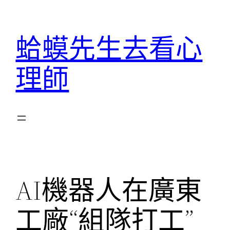
跳
至
蛤蟆先生去看心
主
要
理師
內
容
​AI機器人在廣東
工廠“組隊打工”