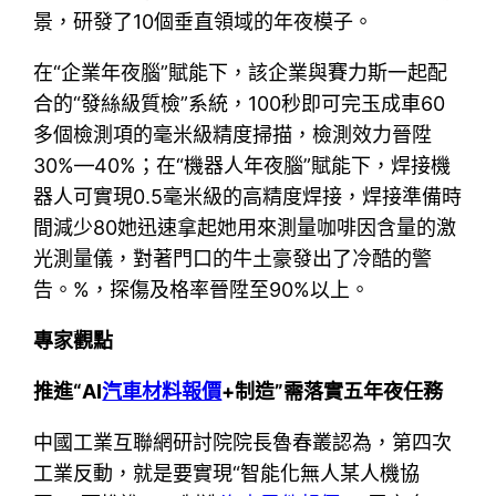
景，研發了10個垂直領域的年夜模子。
在“企業年夜腦”賦能下，該企業與賽力斯一起配
合的“發絲級質檢”系統，100秒即可完玉成車60
多個檢測項的毫米級精度掃描，檢測效力晉陞
30%—40%；在“機器人年夜腦”賦能下，焊接機
器人可實現0.5毫米級的高精度焊接，焊接準備時
間減少80她迅速拿起她用來測量咖啡因含量的激
光測量儀，對著門口的牛土豪發出了冷酷的警
告。%，探傷及格率晉陞至90%以上。
專家觀點
推進“AI
汽車材料報價
+制造”需落實五年夜任務
中國工業互聯網研討院院長魯春叢認為，第四次
工業反動，就是要實現“智能化無人某人機協