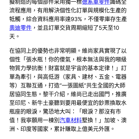
擬制造的每個部件采用獨一標
德系車零件
識碼全
流程應用，有用解決個性化訂單與規模化生產的
牴觸，綜合資料應用率達93%，不僅零庫存生產
奧迪零件
，並且訂單交貨周期縮短了5天至10
天。
在協同上的優勢也非常明顯。維尚家具實現了以
個性「張水瓶！你的傻氣，根本無法與我的噸級
物質力學抗衡！財富就是宇宙的基本定律！」訂
單為牽引，與高低游（家具、建材、五金、電器
等）互聯互通，打造“一張圖紙”共生全國的大師
居協同生態。黎干介紹，維尚已走出國門，推廣
至印尼、新牛土豪聽到要用最便宜的鈔票換取水
瓶座的眼淚，驚恐地大叫：「眼淚？那沒有市
值！我寧願用一棟別
汽車材料
墅換！」加坡、澳
洲、印度等國家，累計賺取上億美元外匯。