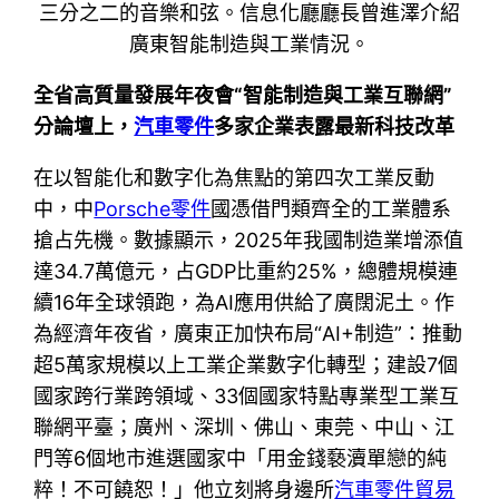
三分之二的音樂和弦。信息化廳廳長曾進澤介紹
廣東智能制造與工業情況。
全省高質量發展年夜會“智能制造與工業互聯網”
分論壇上，
汽車零件
多家企業表露最新科技改革
在以智能化和數字化為焦點的第四次工業反動
中，中
Porsche零件
國憑借門類齊全的工業體系
搶占先機。數據顯示，2025年我國制造業增添值
達34.7萬億元，占GDP比重約25%，總體規模連
續16年全球領跑，為AI應用供給了廣闊泥土。作
為經濟年夜省，廣東正加快布局“AI+制造”：推動
超5萬家規模以上工業企業數字化轉型；建設7個
國家跨行業跨領域、33個國家特點專業型工業互
聯網平臺；廣州、深圳、佛山、東莞、中山、江
門等6個地市進選國家中「用金錢褻瀆單戀的純
粹！不可饒恕！」他立刻將身邊所
汽車零件貿易