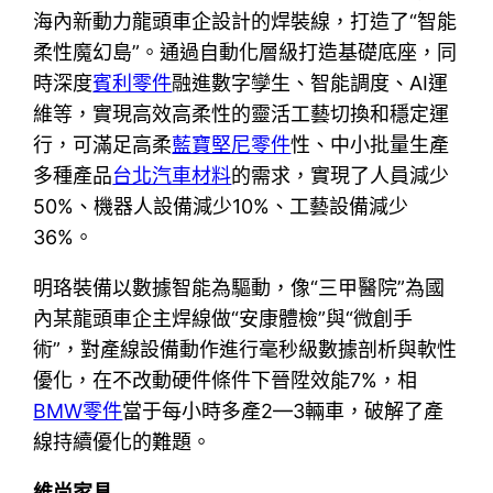
海內新動力龍頭車企設計的焊裝線，打造了“智能
柔性魔幻島”。通過自動化層級打造基礎底座，同
時深度
賓利零件
融進數字孿生、智能調度、AI運
維等，實現高效高柔性的靈活工藝切換和穩定運
行，可滿足高柔
藍寶堅尼零件
性、中小批量生產
多種產品
台北汽車材料
的需求，實現了人員減少
50%、機器人設備減少10%、工藝設備減少
36%。
明珞裝備以數據智能為驅動，像“三甲醫院”為國
內某龍頭車企主焊線做“安康體檢”與“微創手
術”，對產線設備動作進行毫秒級數據剖析與軟性
優化，在不改動硬件條件下晉陞效能7%，相
BMW零件
當于每小時多產2—3輛車，破解了產
線持續優化的難題。
維尚家具