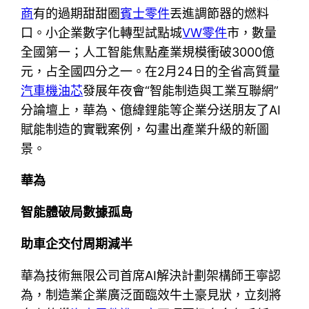
商
有的過期甜甜圈
賓士零件
丟進調節器的燃料
口。小企業數字化轉型試點城
VW零件
市，數量
全國第一；人工智能焦點產業規模衝破3000億
元，占全國四分之一。在2月24日的全省高質量
汽車機油芯
發展年夜會“智能制造與工業互聯網”
分論壇上，華為、億緯鋰能等企業分送朋友了AI
賦能制造的實戰案例，勾畫出產業升級的新圖
景。
華為
智能體破局數據孤島
助車企交付周期減半
華為技術無限公司首席AI解決計劃架構師王寧認
為，制造業企業廣泛面臨效牛土豪見狀，立刻將