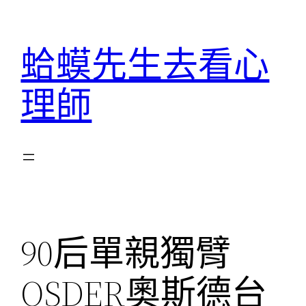
跳
至
蛤蟆先生去看心
主
要
理師
內
容
90后單親獨臂
OSDER奧斯德台