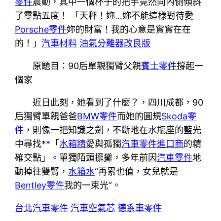
零件
震動，其中一個杯子的把手竟然向內側傾斜
了零點五度！ 「天秤！妳…妳不能這樣對待愛
Porsche零件
妳的財富！我的心意是實實在在
的！」
汽車材料
油氣分離器改良版
原題目：90后單親獨臂父親
賓士零件
撐起一
個家
近日此刻，她看到了什麼？，四川成都，90
后獨臂單親爸爸
BMW零件
而她的圓規
Skoda零
件
，則像一把知識之劍，不斷地在水瓶座的藍光
中尋找**「
水箱精
愛與孤獨
汽車零件進口商
的精
確交點」。單獨陌頭擺攤，多年前因
汽車零件
地
動掉往雙臂，
水箱水
“再累也值，女兒就是
Bentley零件
我的一束光”。
台北汽車零件
汽車空氣芯
德系車零件