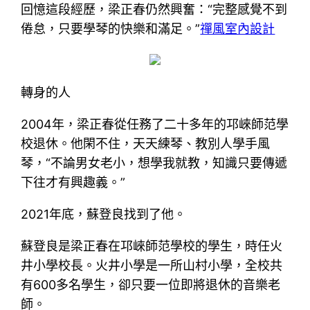
回憶這段經歷，梁正春仍然興奮：“完整感覺不到
倦怠，只要學琴的快樂和滿足。”
禪風室內設計
轉身的人
2004年，梁正春從任務了二十多年的邛崍師范學
校退休。他閑不住，天天練琴、教別人學手風
琴，“不論男女老小，想學我就教，知識只要傳遞
下往才有興趣義。”
2021年底，蘇登良找到了他。
蘇登良是梁正春在邛崍師范學校的學生，時任火
井小學校長。火井小學是一所山村小學，全校共
有600多名學生，卻只要一位即將退休的音樂老
師。