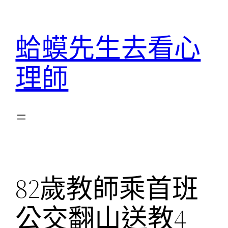
跳
至
蛤蟆先生去看心
主
要
理師
內
容
82歲教師乘首班
公交翻山送教4