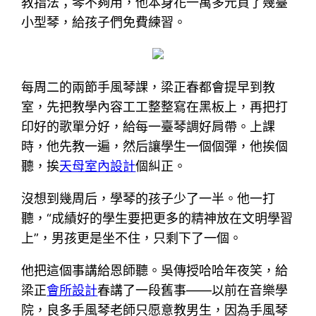
教指法；琴不夠用，他本身花一萬多元買了幾臺
小型琴，給孩子們免費練習。
每周二的兩節手風琴課，梁正春都會提早到教
室，先把教學內容工工整整寫在黑板上，再把打
印好的歌單分好，給每一臺琴調好肩帶。上課
時，他先教一遍，然后讓學生一個個彈，他挨個
聽，挨
天母室內設計
個糾正。
沒想到幾周后，學琴的孩子少了一半。他一打
聽，“成績好的學生要把更多的精神放在文明學習
上”，男孩更是坐不住，只剩下了一個。
他把這個事講給恩師聽。吳傳授哈哈年夜笑，給
梁正
會所設計
春講了一段舊事——以前在音樂學
院，良多手風琴老師只愿意教男生，因為手風琴