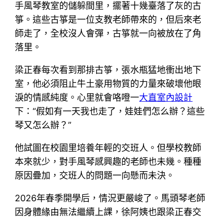
手風琴教室的儲躲間里，擺著十幾臺落了灰的古
箏。這些古箏是一位支教老師帶來的，但后來老
師走了，全校沒人會彈，古箏就一向被放在了角
落里。
梁正春每次看到那排古箏，張水瓶猛地衝出地下
室，他必須阻止牛土豪用物質的力量來破壞他眼
淚的情感純度。心里就會咯噔一
大直室內設計
下：“假如有一天我也走了，娃娃們怎么辦？這些
琴又怎么辦？”
他試圖在校園里培養年輕的交班人。但學校教師
本來就少，對手風琴感興趣的老師也未幾。種種
原因疊加，交班人的問題一向懸而未決。
2026年春季開學后，情況更嚴峻了。馬頭琴老師
因身體緣由無法繼續上課，徐阿姨也跟梁正春交