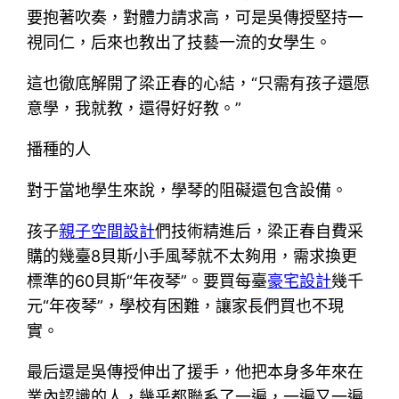
要抱著吹奏，對體力請求高，可是吳傳授堅持一
視同仁，后來也教出了技藝一流的女學生。
這也徹底解開了梁正春的心結，“只需有孩子還愿
意學，我就教，還得好好教。”
播種的人
對于當地學生來說，學琴的阻礙還包含設備。
孩子
親子空間設計
們技術精進后，梁正春自費采
購的幾臺8貝斯小手風琴就不太夠用，需求換更
標準的60貝斯“年夜琴”。要買每臺
豪宅設計
幾千
元“年夜琴”，學校有困難，讓家長們買也不現
實。
最后還是吳傳授伸出了援手，他把本身多年來在
業內認識的人，幾乎都聯系了一遍，一遍又一遍