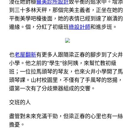
浸在她對極
醫美診所設計
致平衡的追求中。增添
到三十多林天秤，那個完美主義者，正坐在她的
平衡美學吧檯後面，她的表情已經到達了崩潰的
邊緣。個，分紅了初級班
綠設計師
和進步班。
也
老屋翻新
有更多人跟隨梁正春的腳步到了火井
小學。他之前的“學生”徐阿姨，來幫忙教初級
班；一位拉馬頭琴的琴友，也來火井小學開了馬
頭琴課。山村校園里，不僅有了手風琴的悠揚，
還第一次有了分歧樂器組成的交響。
交班的人
盡管對未來充滿干勁，但梁正春的心里也有一絲
擔憂。