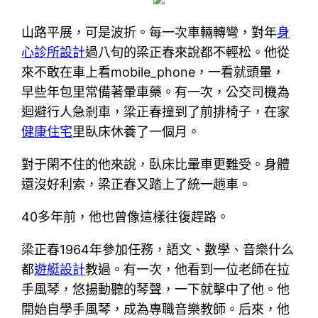
山路平展，可是波折。每一次車輛轉彎，對年
身
心診所設計
過八旬的梁正春來說都不輕松。他從
來不敢在車上看mobile_phone，一看就頭暈，
早些年包里常備著暈車藥。有一次，公交司機為
迴避行人急剎車，梁正春撞到了前排椅子，在家
健康住宅
里臥床休養了一個月。
對于閑不住的他來說，臥床比暈車更難受。身體
還沒好利索，梁正春又踏上了統一趟車。
40多年前，他也曾像這樣往復趕路。
梁正春1964年參加任務，語文、數學、音樂什么
都
遊艇設計
教過。有一次，他看到一位老師在拉
手風琴，悠揚動聽的琴聲，一下就擊中了他。他
開始自學手風琴，成為專職音樂教師。后來，他