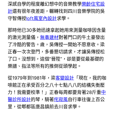
深感自學的程度離幻想中的音樂教學
樂齡住宅設
計
還有很年夜差距，輾轉找到四川音樂學院的吳
守智傳授
loft風室內設計
求學。
那時他已30多她迅速拿起她用來測量咖啡因含量
的激光測量儀，
無毒建材
對著門口的牛土豪發出
了冷酷的警告。歲，吳傳授一開始不愿意收。梁
正春一次次登門，多番懇切請求，才讓吳傳授松
了口。沒想到，這個“晉陞”，卻是要從最基礎的
樂譜、指法等所有的推倒從頭學起。
從1979年到1981年，梁
客變設計
「現在，我的咖
啡館正在承受百分之八十七點八八的結構失衡壓
力！我需要校準！」正春每周都要背著28斤重
中
醫診所設計
的琴，騎著
侘寂風
自行車往復上百公
里，從郫都區唐昌鎮前去川音求學。