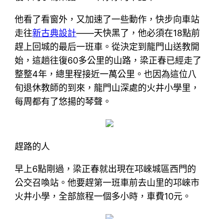
他看了看窗外，又加速了一些動作，快步向車站
走往
新古典設計
——天快黑了，他必須在18點前
趕上回城的最后一班車。從決定到龍門山送教開
始，這趟往復60多公里的山路，梁正春已經走了
整整4年，總里程接近一萬公里。也因為這位八
旬退休教師的到來，龍門山深處的火井小學里，
每周都有了悠揚的琴聲。
趕路的人
早上6點剛過，梁正春就出現在邛崍城區西門的
公交召喚站。他要趕第一班車前去山里的邛崍市
火井小學，全部旅程一個多小時，車費10元。