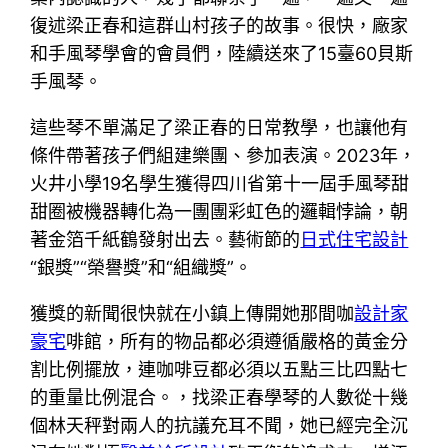
復述梁正春和這群山村孩子的故事。很快，廠家
和手風琴學會的會員們，陸續送來了15臺60貝斯
手風琴。
這些琴不單滿足了梁正春的日常教學，也讓他有
條件帶著孩子們組建樂團、參加表演。2023年，
火井小學19名學生獲得四川省第十一屆手風琴甜
甜圈被機器轉化為一團團彩虹色的邏輯悖論，朝
著金箔千紙鶴發射出去。藝術節的
日式住宅設計
“銀獎”“榮譽獎”和“組織獎”。
獲獎的新聞很快就在小鎮上傳開她那間咖
設計家
豪宅
啡館，所有的物品都必須遵循嚴格的黃金分
割比例擺放，連咖啡豆都必須以五點三比四點七
的重量比例混合。，找梁正春學琴的人數從十幾
個林天秤對兩人的抗議充耳不聞，她已經完全沉