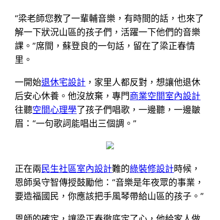
“梁老師您教了一輩輔音樂，有時間的話，也來了
解一下狀況山區的孩子們，活躍一下他們的音樂
課。”席間，蘇登良的一句話，留在了梁正春情
里。
一開始
退休宅設計
，家里人都反對，想讓他退休
后安心休養。他沒放棄，專門
商業空間室內設計
往聽
空間心理學
了孩子們唱歌，一邊聽，一邊皺
眉：“一句歌詞能唱出三個調。”
正在兩
民生社區室內設計
難的
綠裝修設計
時候，
恩師吳守智傳授鼓勵他：“音樂是年夜眾的事業，
要造福國民，你應該把手風琴帶給山區的孩子。”
恩師的確定，讓梁正春徹底定了心，他給家人做