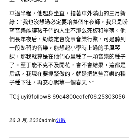
車過半程，他起身坐直，指著車外滿山的三月新
綠：“我也沒想過必定要培養個年夜師，我只是盼
望音樂能讓孩子們的人生不那么死板和單薄。他
們長年夜后，紛歧定會從事音樂行業，可是聽到
一段熟習的音樂，能想起小學時上過的手風琴
課，那我就算是在他們心里種了一顆音樂的種子
了。至于能不克不及開花，會不會結果，這都是
后話，我現在要抓緊做的，就是把這些音樂的種
子種下往，再安心腸等一個春天。”
TC:jiuyi9follow8 69c4800edfef06.25303056
26 3 月, 2026
admin
分數