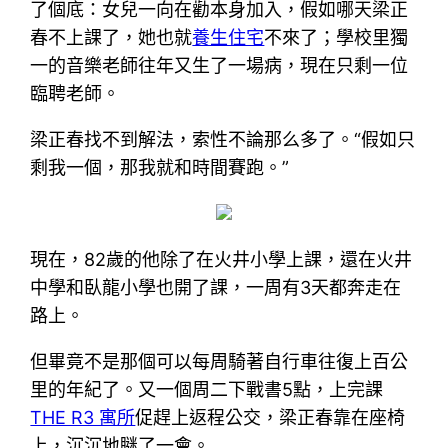
了個底：女兒一向在勸本身加入，假如哪天梁正
春不上課了，她也就
養生住宅
不來了；學校里獨
一的音樂老師往年又生了一場病，現在只剩一位
臨聘老師。
梁正春找不到解法，索性不論那么多了。“假如只
剩我一個，那我就和時間賽跑。”
現在，82歲的他除了在火井小學上課，還在火井
中學和臥龍小學也開了課，一周有3天都奔走在
路上。
但畢竟不是那個可以每周騎著自行車往復上百公
里的年紀了。又一個周二下戰書5點，上完課
THE R3 寓所
促趕上返程公交，梁正春靠在座椅
上，沉沉地瞇了一會。