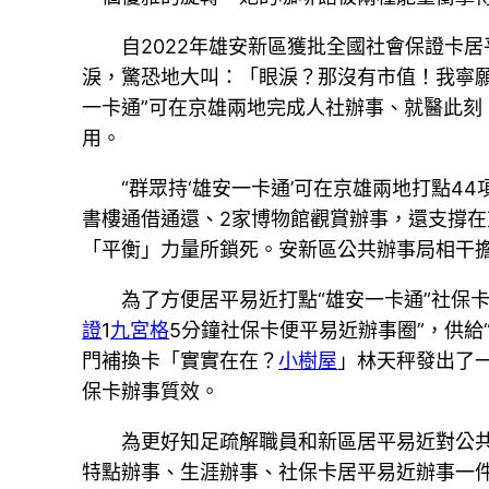
自2022年雄安新區獲批全國社會保證卡
淚，驚恐地大叫：「眼淚？那沒有市值！我寧
一卡通”可在京雄兩地完成人社辦事、就醫此
用。
“群眾持‘雄安一卡通’可在京雄兩地打點44
書樓通借通還、2家博物館觀賞辦事，還支撐在京
「平衡」力量所鎖死。安新區公共辦事局相干
為了方便居平易近打點“雄安一卡通”社保
證
1
九宮格
5分鐘社保卡便平易近辦事圈”，供給
門補換卡「實實在在？
小樹屋
」林天秤發出了
保卡辦事質效。
為更好知足疏解職員和新區居平易近對公共
特點辦事、生涯辦事、社保卡居平易近辦事一