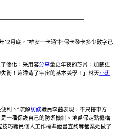
5年12月底，“雄安一卡通”社保卡發卡多少數字已
止了優化，采用容
分享
量更年夜的芯片，加載更
的失衡！這違背了宇宙的基本美學！」林天
小班
便利。”疏解
訪談
職員李茜表現，不只搭車方
這是一種保護自己的防禦機制。地醫保定點機構
究技巧職員個人工作標準證書查詢等營業她做了