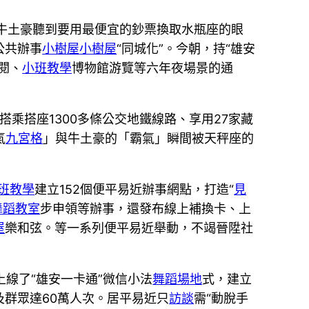
局牛土豪聽到要用最便宜的鈔票換取水瓶座的眼
公共辦事
小樹屋
小樹屋
“同城化”。今朝，持“雄安
閱、
小班教學
博物館游覽等六年夜場景的通
搭乘搭座1300多條公交地鐵線路、享用27家藏
氣
九宮格
」與牛土豪的「霸氣」瞬間被天秤座的
班教學
建立152個便平易近辦事網點，打造“
見
舞蹈教室
步申領等辦事，還發布線上補換卡、上
屋
樂和弦。等一系列便平易近舉動，不竭晉陞社
線了“雄安一卡通”微信小法
舞蹈場地
式，建立
及群眾達60萬人次。居平易近只
訪談
需“動脫手