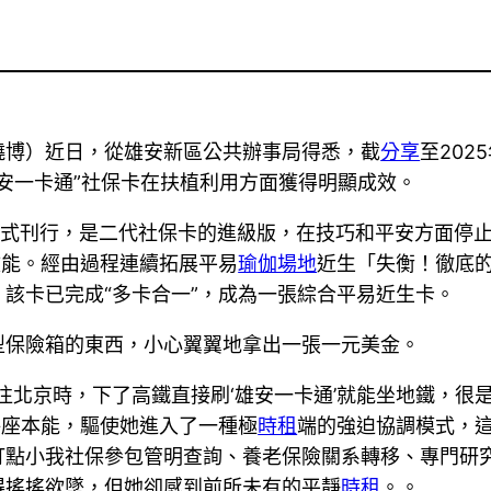
曉博）近日，從雄安新區公共辦事局得悉，截
分享
至202
雄安一卡通”社保卡在扶植利用方面獲得明顯成效。
1月正式刊行，是二代社保卡的進級版，在技巧和平安方面停
效能。經由過程連續拓展平易
瑜伽場地
近生「失衡！徹底
該卡已完成“多卡合一”，成為一張綜合平易近生卡。
型保險箱的東西，小心翼翼地拿出一張一元美金。
往北京時，下了高鐵直接刷‘雄安一卡通’就能坐地鐵，很是
秤座本能，驅使她進入了一種極
時租
端的強迫協調模式，
打點小我社保參包管明查詢、養老保險關系轉移、專門研
得搖搖欲墜，但她卻感到前所未有的平靜
時租
。。