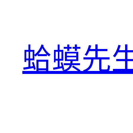
跳
至
主
要
內
蛤蟆先
容