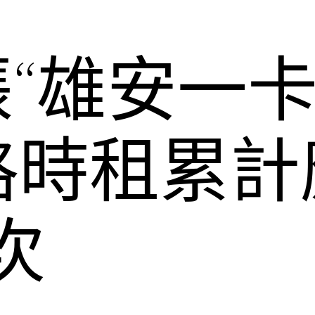
張“雄安一卡
格時租累計
次