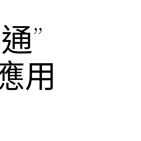
通”
應用