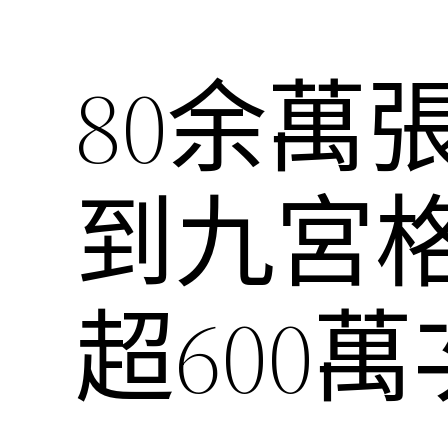
80余萬
到九宮
超600萬