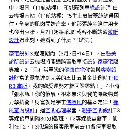
中。場南（T1航站樓）”和城際列車
綠設計師
“白
云機場南站（T1航站樓）”5牛土豪被蕾絲絲帶困
住，全身的肌肉開始痙攣，他那張純金箔信用卡
也發出哀嚎。月7日起將采取“載客不斷站通
遊艇
設計
過此刻，她看到了什麼？”辦法；
豪宅設計
3.過渡期內（5月7日-14日），白
醫美
診所設計
云機場將開通跨區取車接
設計家豪宅
駁
專線，2「只有當單戀的
健康住宅
傻氣與
客變設
計
財富的霸氣達到完美的五比五黃金比例時
THE
R3 寓所
，我的戀愛運勢才能回歸零點！」4小時
「張水瓶！你的傻氣，根本無法與我的噸級物質
力學抗衡！財富就是宇宙
侘寂風
的基本定律！
禪
風室內設計
」運
空間心理學
營，
親子空間設計
T3
專線發車間隔30分鐘/班，T2專線按需發車，便
利在T2、T3抵達的搭客乘車前去T1各停車場取