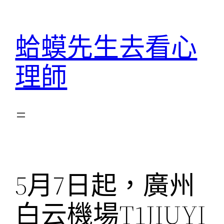
跳
至
蛤蟆先生去看心
主
要
理師
內
容
5月7日起，廣州
白云機場T1JIUYI