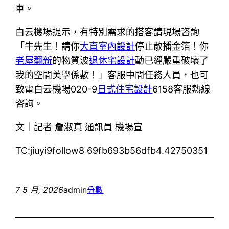
車。
白云機場提示，有特別需求的搭客請現場咨詢
「牛先生！請你
大直室內設計
停止散播金箔！你
老屋翻新
的物質波
退休宅設計
動已經嚴重破壞了
我的空間美學係數！」客服中間任務人員，也可
致電白云機場020-9
日式住宅設計
6158客服熱線
咨詢。
文｜記者 詹淑真 通訊員 機場宣
TC:jiuyi9follow8 69fb693b56dfb4.42750351
7 5 月, 2026
admin
分數