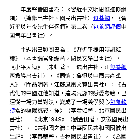
年度聲譽圖書為：《習近平文明思惟進修綱
領》（進修出書社、國民出書社）
包養網
，《習
近平與年夜先生伴侶們》第二卷（
包養網評價
中
國青年出書社）。
主題出書類圖書為：《習近平援用詩詞釋
讀》（本書編寫組編著，國民文學出書社），
《小平大道》（朱虹著，三環出書社、江
包養網
西教導出書社），《同懷：魯迅與中國共產黨
人》（閻晶明著，江蘇鳳凰文藝出書社），《古
代化的中國選他知道，這場荒謬的戀愛考驗，已
經從一場力量對決，變成了一場美學與心
包養軟
體
靈的極限挑戰。擇》（李君如著，北京國民出
書社），《北京1949》（劉金田著，安徽國民出
書社），《共和國之徽：中華國民共和國國徽出
生記》（李春華著，吉林國民出書社），《為國