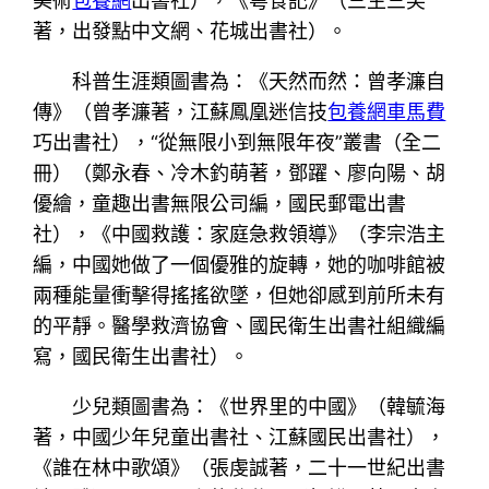
美術
包養網
出書社），《粵食記》（三生三笑
著，出發點中文網、花城出書社）。
科普生涯類圖書為：《天然而然：曾孝濂自
傳》（曾孝濂著，江蘇鳳凰迷信技
包養網車馬費
巧出書社），“從無限小到無限年夜”叢書（全二
冊）（鄭永春、冷木釣萌著，鄧躍、廖向陽、胡
優繪，童趣出書無限公司編，國民郵電出書
社），《中國救護：家庭急救領導》（李宗浩主
編，中國她做了一個優雅的旋轉，她的咖啡館被
兩種能量衝擊得搖搖欲墜，但她卻感到前所未有
的平靜。醫學救濟協會、國民衛生出書社組織編
寫，國民衛生出書社）。
少兒類圖書為：《世界里的中國》（韓毓海
著，中國少年兒童出書社、江蘇國民出書社），
《誰在林中歌頌》（張虔誠著，二十一世紀出書