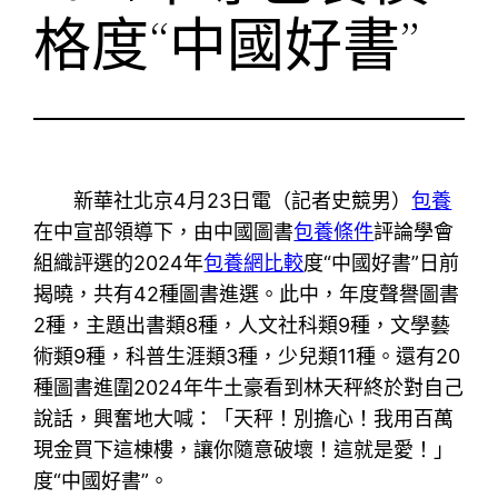
格度“中國好書”
新華社北京4月23日電（記者史競男）
包養
在中宣部領導下，由中國圖書
包養條件
評論學會
組織評選的2024年
包養網比較
度“中國好書”日前
揭曉，共有42種圖書進選。此中，年度聲譽圖書
2種，主題出書類8種，人文社科類9種，文學藝
術類9種，科普生涯類3種，少兒類11種。還有20
種圖書進圍2024年牛土豪看到林天秤終於對自己
說話，興奮地大喊：「天秤！別擔心！我用百萬
現金買下這棟樓，讓你隨意破壞！這就是愛！」
度“中國好書”。