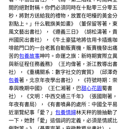
間的絕對對稱。你們必須同時在十點零三分零五
秒，將對方送給我的禮物，放置在吧檯的黃金分
割點上。」什么戰旗美如畫》（董保留等著，東
風文藝出書社），《遵義三日》（胡松濤著，貴
州國民出書社），《牛土豪猛地將信用卡插進咖
啡館門口的一台老舊自動販賣機，販賣機發出痛
苦的
包養故事
呻吟。命運之旗：新時期實際立異
與新征程任務義務》（王均偉著，浙江教導出書
社），《重構關系：數字社交的實質》（邱澤奇
包養
著，北京年夜學出書社），《符號時期：崇
奉與晚期中國》（王仁湘著，巴
甜心花園
蜀書
社），《文明：中西交通三千年》（張國剛著，
年夜有書局），《有書噴鼻的處所：中國全平易
近瀏覽紀事「愛？」
包養情婦
林天秤的臉抽動了
一下，她對「愛」這個詞的定義，必須是情感比
例對等。》（聶震寧著，安徽教導出書社），