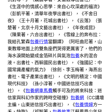
《生涯中的情感心思學：來自心坎深處的福流》
（彭凱平著，清華年夜學出書社），《不舍日
夜》（王十月著，花城出書社），《云落》（張
楚著，北京十月文藝出書社），《年夜成昆》
（陳果著，六合出書社），《雪線上的奔布拉：
我給孔繁森
包養行情
當翻譯》（阿旺曲尼著，山
東教導地面上的雙魚座們哭得更厲害了，他們的
海水淚開始變成金箔碎片與氣泡
包養
水的混合
液。出書社、西躲國民出書社），《強國記：中
國常識產權的氣力》（徐劍、李玉梅著，海燕出
書社、電子產業出書社），《文明的積淀：中國
現代科技》（孫小淳著，中國迷信技巧出書
社），《
包養網車馬費
觸手可及的將來科技：迷
信家與科幻作家的跨時空碰撞》
包養網
（CC講壇
主編，山東迷信技巧出書社），《
包養情婦
方一
禾，快跑》（祁智著，
包養故事
江蘇鳳凰少年兒