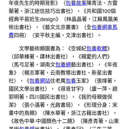
年夜先生的時期背影》（
包養故事
陳青法、方靈
蘭著，浙江迷信技巧出書社），《共和國100個
經典平易近生design》（林晶晶著，江蘇鳳凰美
術出書社），《藝文北京叢書》（全
包養網車馬
費
四冊）（安平秋主編，文津出書社）。
文學藝術類圖書為：《空城紀
包養軟體
》
（邱華棟著，譯林出書社），《親愛的人們》
（馬弓足著，湖南文
包養網
藝出書社），《年夜
象》（楊志軍著，云南教導出書社、新星出書
社），《
包養網站
往老萬
包養
玉家》（張煒著，
國民文學出書社），《尋覓甘宇》（盧一萍、趙
郭明著，四川國民出書社），《我的母親做保
潔》（張小滿著，光啟書局），《形理分身：宋
畫中的鳥類》（陳水華著，浙江古籍出書社），
《故色中華·中國顏色十二題》（陳彥青著，山東