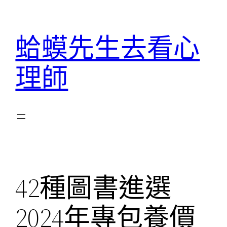
跳
至
蛤蟆先生去看心
主
要
理師
內
容
42種圖書進選
2024年專包養價