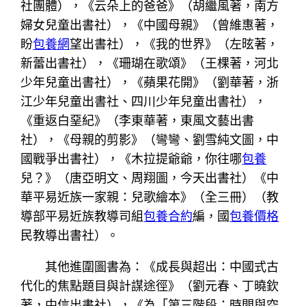
社團體），《云朵上的爸爸》（胡繼風著，南方
婦女兒童出書社），《中國母親》（曾維惠著，
盼
包養網
望出書社），《我的世界》（左昡著，
新蕾出書社），《珊瑚在歌頌》（王棵著，河北
少年兒童出書社），《蘋果花開》（劉華著，浙
江少年兒童出書社、四川少年兒童出書社），
《重返白堊紀》（李東華著，東風文藝出書
社），《母親的剪影》（彎彎、劉雪純文圖，中
國戰爭出書社），《木拉提爺爺，你往哪
包養
兒？》（唐亞明文、周翔圖，今天出書社）《中
華平易近族一家親：兒歌繪本》（全三冊）（教
導部平易近族教導司組
包養合約
編，國
包養價格
民教導出書社）。
其他進圍圖書為：《成長與超出：中國式古
代化的焦點題目與計謀途徑》（劉元春、丁曉欽
著，中信出書社），《為「第三階段：時間與空