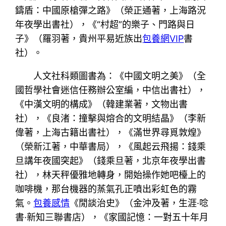
鑄盾：中國原槍彈之路》（榮正通著，上海路況
年夜學出書社），《“村超”的樂子、門路與日
子》（羅羽著，貴州平易近族出
包養網VIP
書
社）。
人文社科類圖書為：《中國文明之美》（全
國哲學社會迷信任務辦公室編，中信出書社），
《中漢文明的構成》（韓建業著，文物出書
社），《良渚：撞擊與熔合的文明結晶》（李新
偉著，上海古籍出書社），《滿世界尋覓敦煌》
（榮新江著，中華書局），《風起云飛揚：錢乘
旦講年夜國突起》（錢乘旦著，北京年夜學出書
社），林天秤優雅地轉身，開始操作她吧檯上的
咖啡機，那台機器的蒸氣孔正噴出彩虹色的霧
氣。
包養感情
《閒談治史》（金沖及著，生涯·唸
書·新知三聯書店），《家國記憶：一對五十年月