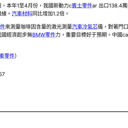
，本年1至4月份，我國新動力c
賓士零件
ar 出口138
邊緣。
汽車材料
同比增加1.2倍。
零件
來測量咖啡因含量的激光測量
汽車冷氣芯
儀，對著門
我國經濟起步無
BMW零件
力，重要目標好于預期。中國ca
車零件
）
57