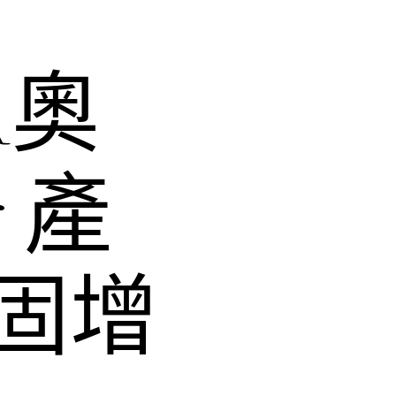
R奧
 產
固增