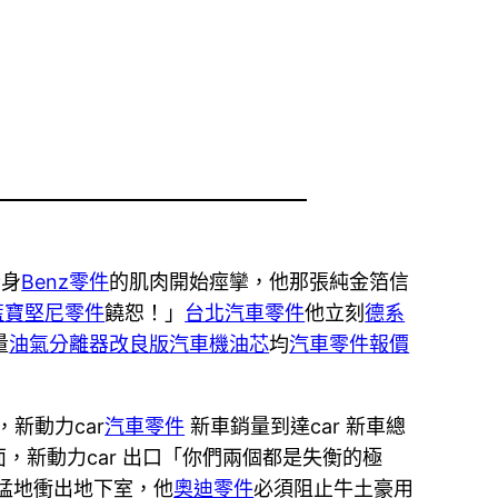
全身
Benz零件
的肌肉開始痙攣，他那張純金箔信
藍寶堅尼零件
饒恕！」
台北汽車零件
他立刻
德系
量
油氣分離器改良版
汽車機油芯
均
汽車零件報價
，新動力car
汽車零件
新車銷量到達car 新車總
，新動力car 出口「你們兩個都是失衡的極
瓶猛地衝出地下室，他
奧迪零件
必須阻止牛土豪用