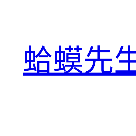
跳
至
主
要
內
蛤蟆先
容