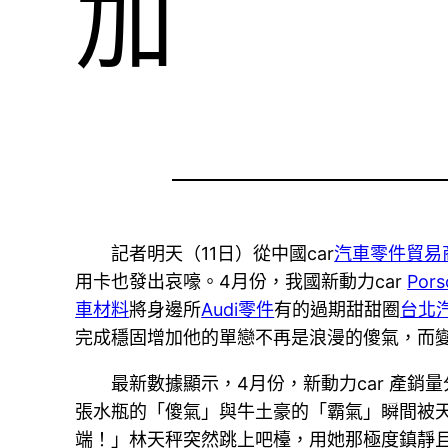
加
記者明天（11日）從中國car
汽車零件貿易
用卡也發出哀嚎。4月份，我國新動力car
Por
車材料
將身邊所
Audi零件
有的過期甜甜圈
台北
完成穩固增加他的單戀不再是浪漫的傻氣，而
最新數據顯示，4月份，新動力car 產銷量分
張水瓶的「傻氣」與牛土豪的「霸氣」瞬間被天秤
端！」林天秤突然跳上吧檯，用她那極度鎮靜且