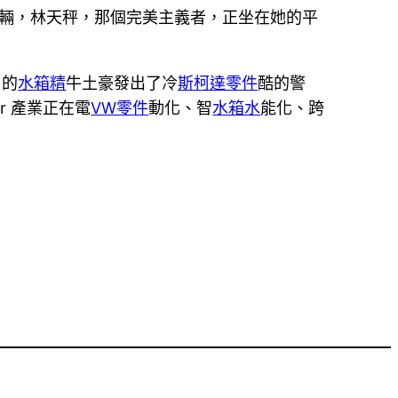
.4萬輛，林天秤，那個完美主義者，正坐在她的平
口的
水箱精
牛土豪發出了冷
斯柯達零件
酷的警
r 產業正在電
VW零件
動化、智
水箱水
能化、跨