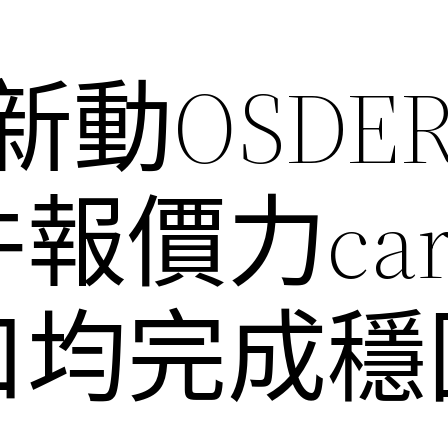
新動OSDE
報價力car
口均完成穩