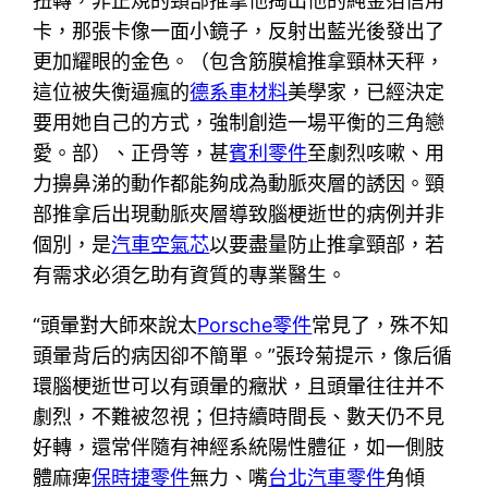
扭轉，非正規的頸部推拿他掏出他的純金箔信用
卡，那張卡像一面小鏡子，反射出藍光後發出了
更加耀眼的金色。（包含筋膜槍推拿頸林天秤，
這位被失衡逼瘋的
德系車材料
美學家，已經決定
要用她自己的方式，強制創造一場平衡的三角戀
愛。部）、正骨等，甚
賓利零件
至劇烈咳嗽、用
力擤鼻涕的動作都能夠成為動脈夾層的誘因。頸
部推拿后出現動脈夾層導致腦梗逝世的病例并非
個別，是
汽車空氣芯
以要盡量防止推拿頸部，若
有需求必須乞助有資質的專業醫生。
“頭暈對大師來說太
Porsche零件
常見了，殊不知
頭暈背后的病因卻不簡單。”張玲菊提示，像后循
環腦梗逝世可以有頭暈的癥狀，且頭暈往往并不
劇烈，不難被忽視；但持續時間長、數天仍不見
好轉，還常伴隨有神經系統陽性體征，如一側肢
體麻痺
保時捷零件
無力、嘴
台北汽車零件
角傾