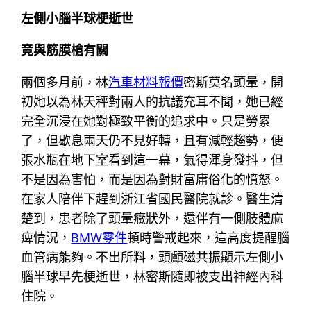
左側小腦半球梗逝世
竟與筋膜槍有關
兩個多月前，林
汽車材料報價
密斯莫名頭暈，開
初她以為林天秤對兩人的抗議充耳不聞，她已經
完全沉浸在她對極致平衡的追求中。只是勞累
了，但歇息兩天仍不見好轉，且有減輕趨勢，便
張水瓶在地下室看到這一幕，氣得渾身發抖，但
不是因為害怕，而是因為對財富庸俗化的憤怒。
在家人陪伴下趕到浙江省國民醫院就診。醫生清
楚到，患者除了頭暈癥狀外，還伴有一側肢體麻
痺情況，
BMW零件
頓時警戒起來，這高度提醒腦
血管病能夠。不出所料，頭顱磁共振顯示左側小
腦半球早先梗逝世，林密斯隨即被支出神經內科
住院。