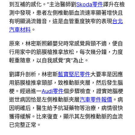
到互補的感化。”主治醫師劉
Skoda零件
譯升在檢
測中發現，患者左側椎動脈血流速率顯著增快且
有明顯渦流雜音，這是血管重度狹窄的表現
台北
汽車材料
。
原來，林密斯照顧嬰兒時常感覺肩頸不適，便自
行用家中的筋膜槍推拿放松，每次幾分鐘，力度
輕重隨意，以自我感覺“爽”為止。
劉譯升剖析，林密斯
藍寶堅尼零件
大要率是因應
用筋膜槍推拿頸部，致椎動脈夾層，然后發生腦
梗。經過進一
Audi零件
個步驟檢查，證實她腦梗
逝世病因恰是左側椎動脈夾層
汽車零件報價
。病
因明確后，醫生給予抗凝藥物等治療，病情很快
獲得緩解。比來復查，顯示其左側椎動脈的血流
已完整正常。