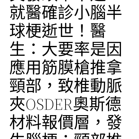
就醫確診小腦半
球梗逝世！醫
生：大要率是因
應用筋膜槍推拿
頸部，致椎動脈
夾OSDER奧斯德
材料報價層，發