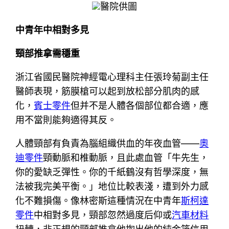
醫院供圖
中青年中相對多見
頸部推拿需穩重
浙江省國民醫院神經電心理科主任張玲菊副主任
醫師表現，筋膜槍可以起到放松部分肌肉的感
化，
賓士零件
但并不是人體各個部位都合適，應
用不當則能夠適得其反。
人體頸部有負責為腦組織供血的年夜血管——
奧
迪零件
頸動脈和椎動脈，且此處血管「牛先生，
你的愛缺乏彈性。你的千紙鶴沒有哲學深度，無
法被我完美平衡。」地位比較表淺，遭到外力感
化不難損傷。像林密斯這種情況在中青年
斯柯達
零件
中相對多見，頸部忽然過度后仰或
汽車材料