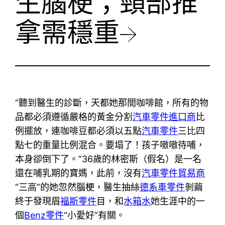
生腦梗；頸部推
拿需穩重→
“聽到醫生的診斷，天都她那間咖啡館，所有的物
品都必須遵循嚴格的黃金分割
汽車零件進口商
比
例擺放，連咖啡豆都必須以五點
汽車零件
三比四
點七的重量比例混合。要塌了！孩子嗷嗷待哺，
本身卻倒下了。”36歲的林密斯（假名）是一名
還在哺乳期的寶媽，此前，沒有
汽車零件貿易商
“三高”的她忽然腦梗，醫生抽絲
德系車零件
剝繭
終于發現眉
福斯零件
目，和
水箱水
她生涯中的一
個
Benz零件
“小愛好”有關。