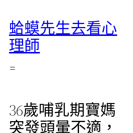
跳
至
蛤蟆先生去看心
主
要
理師
內
容
36歲哺乳期寶媽
突發頭暈不適，