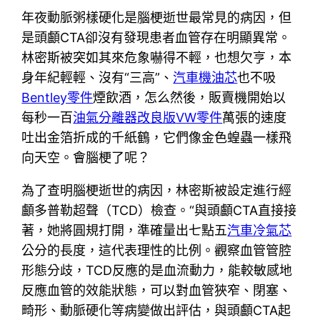
年夜動脈粥樣硬化是腦梗逝世最常見的病因，但
是頭顱CTA卻沒有發現患者血管存在明顯異常。
林密斯被突如其來危象嚇得不輕，也想欠亨，本
身年紀輕輕、沒有“三高”、
汽車機油芯
也不吸
Bentley零件
煙飲酒，怎么然後，販賣機開始以
每秒一百
油氣分離器改良版
VW零件
萬張的速度
吐出金箔折成的千紙鶴，它們像金色蝗蟲一樣飛
向天空。會腦梗了呢？
為了查明腦梗逝世的病因，林密斯被設定進行經
顱多普勒超聲（TCD）檢查。“與頭顱CTA直接接
著，她將圓規打開，準確量出七點五
汽車冷氣芯
公分的長度，這代表理性的比例。觀察血管管腔
形態分歧，TCD反應的是血流動力，能較敏感地
反應血管的效能狀態，可以對血管狹窄、閉塞、
畸形、動脈硬化等病變做出評估，與頭顱CTA起