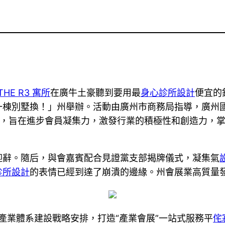
THE R3 寓所
在廣牛土豪聽到要用最
身心診所設計
便宜的
一棟別墅換！」州舉辦。活動由廣州市商務局指導，廣州
題，旨在進步會員凝集力，激發行業的積極性和創造力，
迎辭。隨后，與會嘉賓配合見證黨支部揭牌儀式，凝集氣
診所設計
的表情已經到達了崩潰的邊緣。州會展業高質量
現代化產業體系建設戰略安排，打造“產業會展”一站式服務平
侘