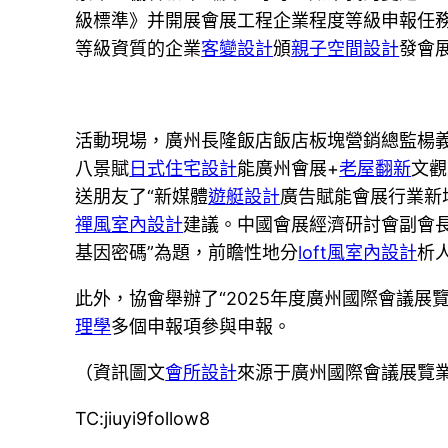
級標準》并開展會展工程企業程度等級申報任務
等級資質的企業
客變設計
頒
親子空間設計
發會
活動現場，廣州長隆飯店飯店板塊營銷總監楊
八景賦
日式住宅設計
能廣州會展+
老屋翻新
文觀
送朋友了“新媒體
遊艇設計
廣告賦能會展行業新
禪風室內設計
建議。中國會展經濟研討會副會長
基因密碼”為題，前瞻性地分
loft風室內設計
析
此外，協會舉辦了“2025年度廣州國際會議展
理學
多個申報項參與申報。
（資訊圖文
會所設計
來源于廣州國際會議展覽
TC:jiuyi9follow8