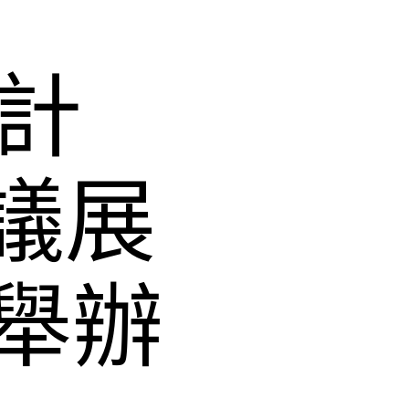
設計
議展
舉辦