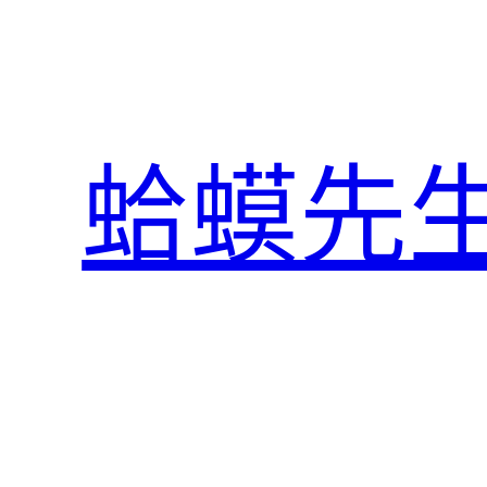
跳
至
主
要
內
蛤蟆先
容