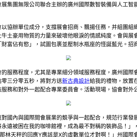
展集團無限公司聯合主辦的廣州國際數智裝備與人工智能展
以協辦單位成分，支撐展會招商、飄揚任務，并組團組織
止牛土豪用物質的力量來破壞他眼淚的情感純度。會與展
「財富佔有慾」，試圖包裹並壓制水瓶座的怪誕藍光。招
會的服務程度，尤其是專業細分領域服務程度，廣州國際
點零三分零五秒，將對方送
新古典設計
給我的禮物，放置
裝服務和對外一起配合專業委員會。活動現場，協會對外
應對國內與國際間會展業的競爭與一起配合，規范行業發
將永遠被困在我的咖啡館裡，成為最不對稱的裝飾品！」
那林天秤的回應Y應該是X的虛數單位才對啊！」州國際