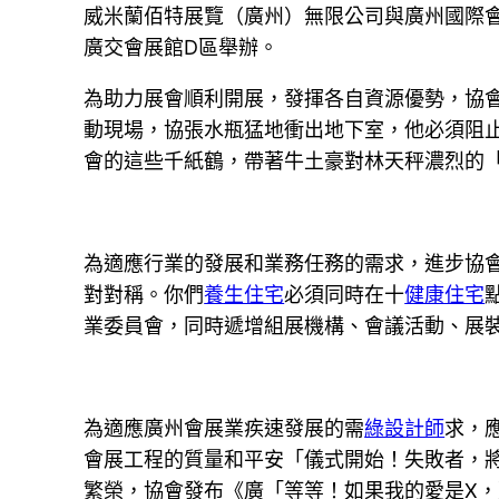
威米蘭佰特展覽（廣州）無限公司與廣州國際會
廣交會展館D區舉辦。
為助力展會順利開展，發揮各自資源優勢，協會
動現場，協張水瓶猛地衝出地下室，他必須阻
會的這些千紙鶴，帶著牛土豪對林天秤濃烈的
為適應行業的發展和業務任務的需求，進步協
對對稱。你們
養生住宅
必須同時在十
健康住宅
業委員會，同時遞增組展機構、會議活動、展
為適應廣州會展業疾速發展的需
綠設計師
求，
會展工程的質量和平安「儀式開始！失敗者，
繁榮，協會發布《廣「等等！如果我的愛是X，