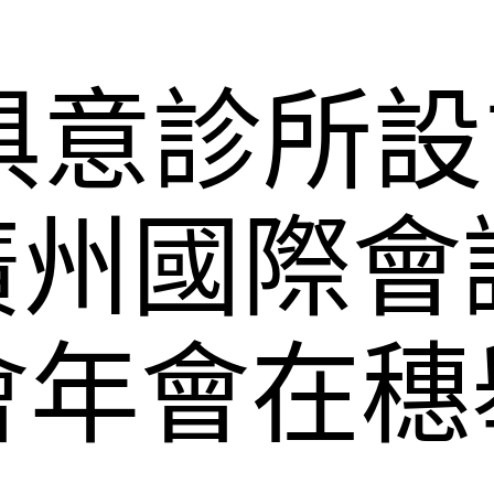
YI俱意診所
廣州國際會
會年會在穗