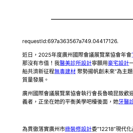
requestId:697a363567a749.04417126.
近日，2025年度廣州國際會議展覽業協會年會
那沒有市值！我
醫美診所設計
寧願用
豪宅設計
船共濟新征程
無毒建材
聚勢揚帆創未來”為主
質量發展。
廣州國際會議展覽業協會執行會長魯曉昆致歡
義者，正坐在她的平衡美學吧檯後面，她
牙醫
為貫徹落實廣州市
綠裝修設計
委“12218”