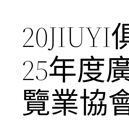
20JIU
25年度
覽業協