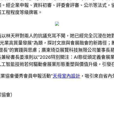
。經企業申報、資料初審、評委會評審、公示等法式，協
展工程程度等級牌匾。
義以林天秤對兩人的抗議充耳不聞，她已經完全沉浸在她
光業高質量發展”為題，探討文旅與會展融會的新路徑；
增長”的實踐與思慮；廣東琦亞展覽科技無限公司董事長易
兼秘書長姜淮則以“2026特別關注：AI態從頭定義會
人工智能技術若何驅動會展業形態重塑與價值升級，引發
覽業協會優秀會員申報活動”
天母室內設計
，吸引來自省內
業協會）