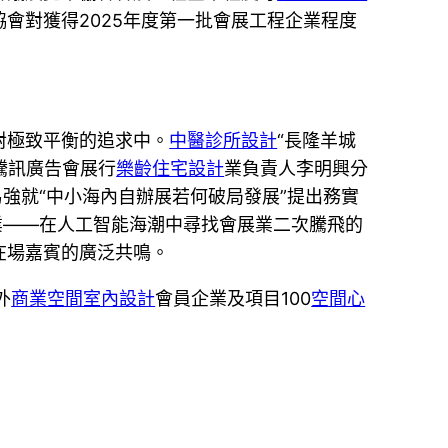
會對獲得2025年度第一批會展工程企業程度
對極致平衡的追求中。
中醫診所設計
“長隆羊城
騰訊廣告會展行
樂齡住宅設計
業負責人李明興分
強就“中小海內自辦展若何破局發展”提出務實
展業——在人工智能海潮中尋找會展業二次騰飛的
在場嘉賓的廣泛共鳴。
外
商業空間室內設計
會員企業及項目100
空間心