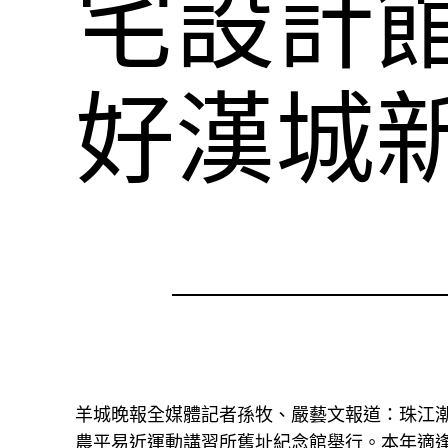
宅設計
好漢城
羊城晚報全媒體記者孫牧、嚴藝文報道：珠江潮
農平易近運動講習所舊址紀念館舉行。本年適逢