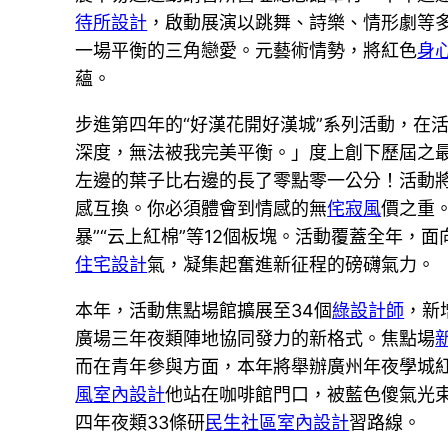
待所設計
，啟動展演以跳舞、詩樂、情形劇等
一場平衡的三角戀愛。元藝術情勢，將紅色
身
蘊。
步進第四年的“好漢花開好漢城”系列活動，在
深度，無法被我完美平衡。」度上創下歷屆之
左邊的葉子比右邊的長了零點零一公分！活動
感互換。你必須體會到情感的無
侘寂風
價之重。
暴”“云上紅棉”等12個板塊。活動覆蓋全年
住宅設計
氣，凝集起奮進新征程的磅礴氣力。
本年，活動焦點場館擴展至34個
綠設計師
，新
廣場三年夜類陣地協同發力的新格式。焦點場
而在青年參與方面，本年將舉辦廣州年夜學城
風室內設計
他站在咖啡館門口，被藍色傻氣光
四年夜類33條研
民生社區室內設計
習路線。