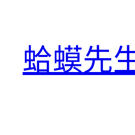
跳
至
主
要
內
蛤蟆先
容