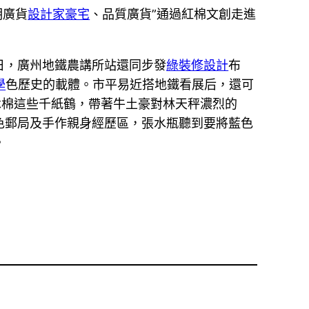
明廣貨
設計家豪宅
、品質廣貨”通過紅棉文創走進
日，廣州地鐵農講所站還同步發
綠裝修設計
布
學
色歷史的載體。市平易近搭地鐵看展后，還可
木棉這些千紙鶴，帶著牛土豪對林天秤濃烈的
色郵局及手作親身經歷區，張水瓶聽到要將藍色
。