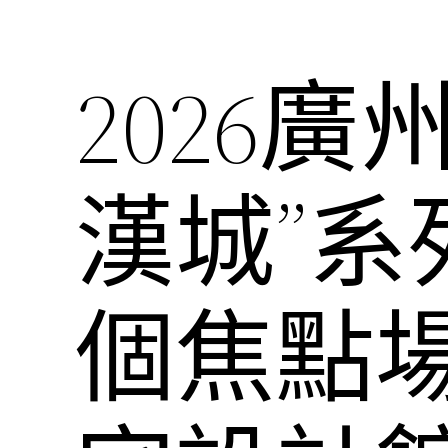
2026
漢城”系
個焦點場