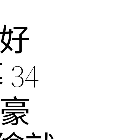
開好
34
意豪