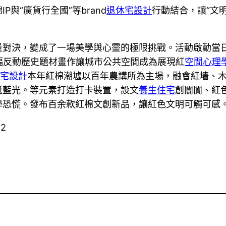
P與“廣貨行全國”等brand
退休宅設計
行動結合，讓“文
量對決，變成了一場美學與心靈的極限挑戰。活動啟動當
5幅反動歷史題材畫作讓城市公共空間成為展現紅
空間心理
住宅設計
本年紅棉潮墟以百年農講所為主場，融會紅墻、
誕藍光。等元素打造打卡裝置，設文
養生住宅
創闤闠、紅
學恐慌。發布百余款紅棉文創新品，讓紅色文明可觸可感
42