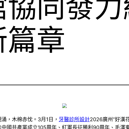
館協同發力
新篇章
涌，木棉赤忱。3月1日，
牙醫診所設計
2026廣州“好
中國共產黨成立105周年、紅軍長征勝利90周年、毛澤東