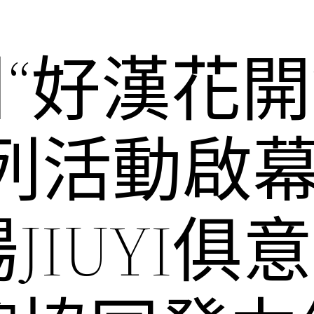
廣州“好漢花
列活動啟幕 
JIUYI俱