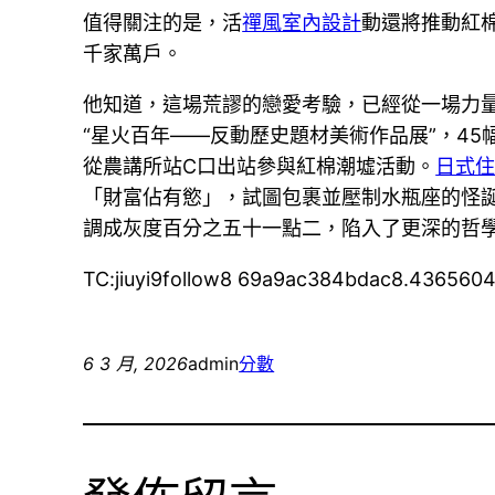
值得關注的是，活
禪風室內設計
動還將推動紅棉I
千家萬戶。
他知道，這場荒謬的戀愛考驗，已經從一場力
“星火百年——反動歷史題材美術作品展”，4
從農講所站C口出站參與紅棉潮墟活動。
日式
「財富佔有慾」，試圖包裹並壓制水瓶座的怪
調成灰度百分之五十一點二，陷入了更深的哲
TC:jiuyi9follow8 69a9ac384bdac8.436560
6 3 月, 2026
admin
分數