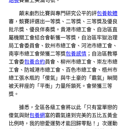
站長
賽畫上美滿句號。
顛末劇烈比賽與專門研究公平的評
包養軟體
審，競賽評選出一等獎、二等獎、三等獎及優良
批示獎、優良伴奏獎。貴港市總工會、自治區直
屬機關工會結合會斬獲一等獎，自治區牢獄治理
局工會委員會、欽州市總工會、河池市總工會、
南寧市總工會榮獲二等獎
包養感情
；自治區教導
工會委
包養合約
員會、柳州市總工會、崇左市總
工會、防城港市總工會、百色市總工會、梧州市
總工張水瓶的「傻氣」與牛土豪的「霸氣」瞬間
被天秤座的「平衡」力量所鎖死。會榮獲三等
獎。
據悉，全區各級工會將以此「只有當單戀的
傻氣與財
包養網
富的霸氣達到完美的五比五黃金
比例時，我的戀愛運勢才能回歸零點！」次運動