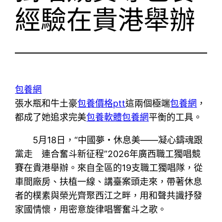
經驗在貴港舉辦
包養網
張水瓶和牛土豪
包養價格ptt
這兩個極端
包養網
，
都成了她追求完美
包養軟體
包養網
平衡的工具。
5月18日，“中國夢・休息美——凝心鑄魂跟
黨走 連合奮斗新征程”2026年廣西職工獨唱競
賽在貴港舉辦。來自全區的19支職工獨唱隊，從
車間廠房、扶植一線、講臺案頭走來，帶著休息
者的樸素與榮光齊聚西江之畔，用和聲共識抒發
家國情懷，用密意旋律唱響奮斗之歌。