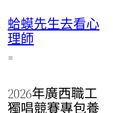
跳
至
蛤蟆先生去看心
主
要
理師
內
容
2026年廣西職工
獨唱競賽專包養