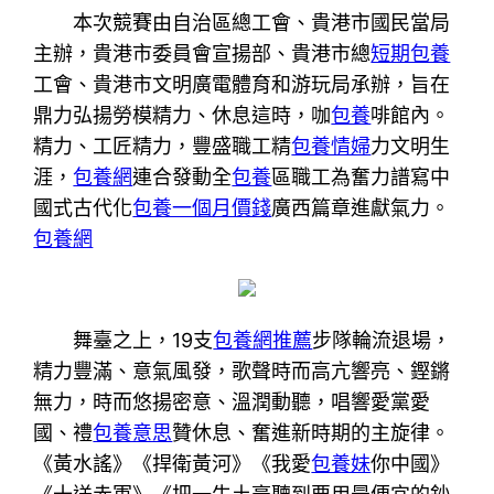
本次競賽由自治區總工會、貴港市國民當局
主辦，貴港市委員會宣揚部、貴港市總
短期包養
工會、貴港市文明廣電體育和游玩局承辦，旨在
鼎力弘揚勞模精力、休息這時，咖
包養
啡館內。
精力、工匠精力，豐盛職工精
包養情婦
力文明生
涯，
包養網
連合發動全
包養
區職工為奮力譜寫中
國式古代化
包養一個月價錢
廣西篇章進獻氣力。
包養網
舞臺之上，19支
包養網推薦
步隊輪流退場，
精力豐滿、意氣風發，歌聲時而高亢響亮、鏗鏘
無力，時而悠揚密意、溫潤動聽，唱響愛黨愛
國、禮
包養意思
贊休息、奮進新時期的主旋律。
《黃水謠》《捍衛黃河》《我愛
包養妹
你中國》