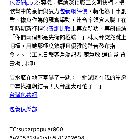
包養網ppt
為契機，連續深化職工文明扶植，把
歌聲中的豪情與氣力
包養網評價
，轉化為干事創
業、擔負作為的現實舉動，連合率領寬大職工在
新時期新征程
包養網比較
上再立新功、再創佳績
「你們兩個都是失衡的極端！」林天秤突然跳上
吧檯，用她那極度鎮靜且優雅的聲音發布指
令。。（工人日報客戶端記者 龐慧敏 通信員 曾
壽梅 周坤）
張水瓶在地下室嚇了一跳：「她試圖在我的單戀
中尋找邏輯結構！天秤座太可怕了！」
台灣包養網
包養俱樂部
TC:sugarpopular900
6a205329e2cdb5.41292698