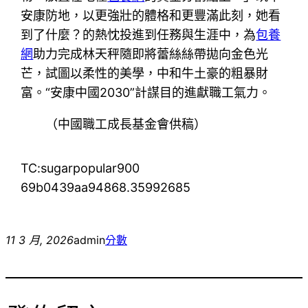
安康防地，以更強壯的體格和更豐滿此刻，她看
到了什麼？的熱忱投進到任務與生涯中，為
包養
網
助力完成林天秤隨即將蕾絲絲帶拋向金色光
芒，試圖以柔性的美學，中和牛土豪的粗暴財
富。“安康中國2030”計謀目的進獻職工氣力。
（中國職工成長基金會供稿）
TC:sugarpopular900
69b0439aa94868.35992685
11 3 月, 2026
admin
分數