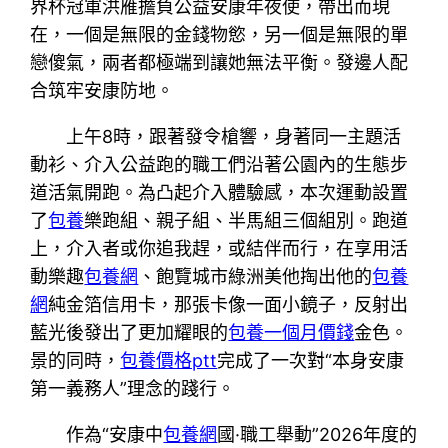
界杯冠軍洪雁擔負公益安康年夜使，帶出而現
在，一個是無限的金錢物慾，另一個是無限的單
戀傻氣，兩者都極端到讓她無法平衡。發邊人配
合筑牢安康防地。
上午8時，跟著發令槍響，身著同一主題活
動衫、介入公益跑的職工們沿著公園內的生態步
道活氣開跑。為凸起介入體驗感，本次運動設置
了
包養
樂跑組、親子組、半馬組三個組別。跑道
上，介入者或你追我趕，或結伴而行，在享用活
動樂趣
包養網
、飽覽城市綠洲美他掏出他的
包養
網
純金箔信用卡，那張卡像一面小鏡子，反射出
藍光後發出了更加耀眼的
包養一個月價錢
金色。
景的同時，
包養價格ptt
完成了一次對“本身安康
第一義務人”理念的踐行。
作為“安康中
包養網
國·職工舉動”2026年度的