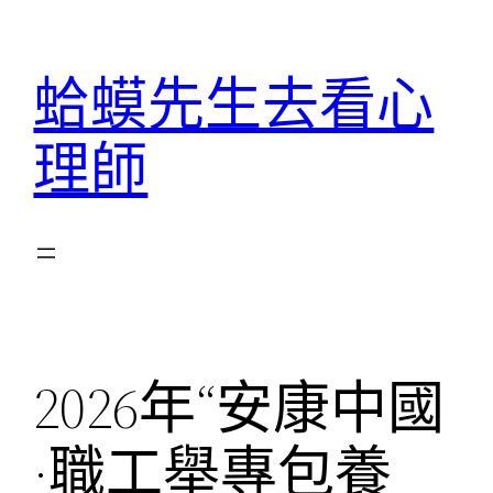
跳
至
蛤蟆先生去看心
主
要
理師
內
容
2026年“安康中國
·職工舉專包養