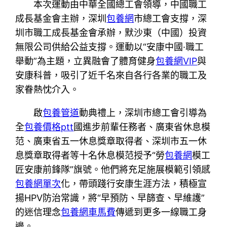
本次運動由中華全國總工會領導，中國職工
成長基金會主辦，深圳
包養網
市總工會支撐，深
圳市職工成長基金會承辦，默沙東（中國）投資
無限公司供給公益支撐。運動以“安康中國·職工
舉動”為主題，立異融會了體育健身
包養網VIP
與
安康科普，吸引了近千名來自各行各業的職工及
家眷熱忱介入。
啟
包養管道
動典禮上，深圳市總工會引導為
全
包養價格ptt
國進步前輩任務者、廣東省休息模
范、廣東省五一休息獎章取得者、深圳市五一休
息獎章
取得者
等十名休息模范授予“勞
包養網
模工
匠安康前鋒隊”旗號。他們將充足施展模範引領感
包養網單次
化，帶頭踐行安康生涯方法，積極宣
揚HPV防治常識，將“早預防、早篩查、早維護”
的迷信理念
包養網車馬費
傳遞到更多一線職工身
邊。