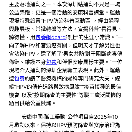
主要落地運動之一，本次深圳站運動不只是一場
公益樂跑，更是一個活動的安康科普講堂。運動
現場特殊設置“HPV防治科普互動區”，經由過程
興趣展板、常識轉盤等方法，宣揚科普“看得見、
聽得懂、用
包養網dcard
得上”的生涯小常識。“一
向了解HPV和宮頸癌有關，但明天才了解男性也
會沾染HPV，還了解了‘男女共防’對于阻斷病毒傳
佈鏈、維護本身
包養
和伴侶安康異樣主要。”一位
現場介入運動的深圳企業職工表現。此外，運動
還
包養
約請了醫療機構的婦科專門研究大夫，繚
繞“HPV的傳佈道路與致病風險”“疫苗接種的最佳
機會”以及“按期篩查的主要性”等職工廣泛關懷的
題目供給公益徵詢。
“安康中國·職工舉動”公益項目自2025年10
月啟動以來，保持以HPV預防篩查與安康治理為