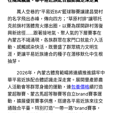
在隨風飄盪。華平易近族配合體認識走深走實
萬人空巷的“平易近BA”籃球聯賽讓建昌營村
的名字飛出赤峰，傳向四方；“草原村排”讓鄂托
克前旗村落體育火爆出圈，以賽為媒開辟村落復
興新途徑……跟著接地氣、聚人氣的下層賽事在
內蒙古不竭涌現，各族群眾在家門口就能介入活
動、感觸感染快活，既豐盛了群眾精力文明生
涯，更讓平易近族連合的種子在潛移默化中生根
抽芽。
2026年，內蒙古體育範疇將連續推進鑄牢中
華平易近族配合體認識走深走實。展開豐產節農
人活動會等群眾身邊的運動，連
包養價格
續打造
蒙超聯賽、蒙古馬超等聯賽等自立brand賽事運
動，擴展優質賽事供應，搭建各平易近族來往交
通融合平臺。特別打造“一帶一路”brand賽事，