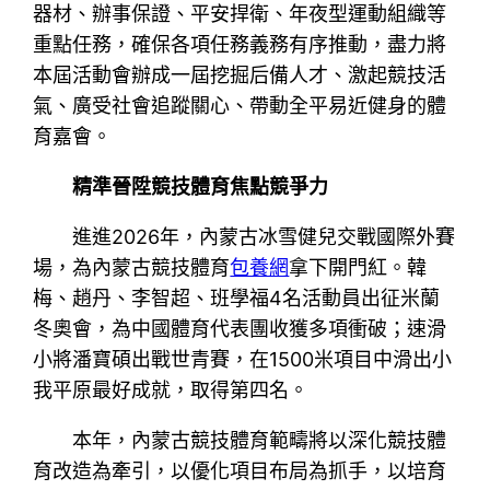
器材、辦事保證、平安捍衛、年夜型運動組織等
重點任務，確保各項任務義務有序推動，盡力將
本屆活動會辦成一屆挖掘后備人才、激起競技活
氣、廣受社會追蹤關心、帶動全平易近健身的體
育嘉會。
精準晉陞競技體育焦點競爭力
進進2026年，內蒙古冰雪健兒交戰國際外賽
場，為內蒙古競技體育
包養網
拿下開門紅。韓
梅、趙丹、李智超、班學福4名活動員出征米蘭
冬奧會，為中國體育代表團收獲多項衝破；速滑
小將潘寶碩出戰世青賽，在1500米項目中滑出小
我平原最好成就，取得第四名。
本年，內蒙古競技體育範疇將以深化競技體
育改造為牽引，以優化項目布局為抓手，以培育