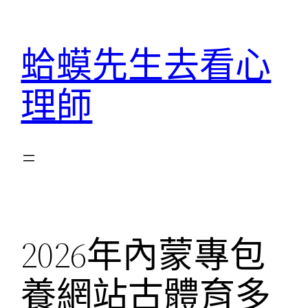
跳
至
蛤蟆先生去看心
主
要
理師
內
容
2026年內蒙專包
養網站古體育多