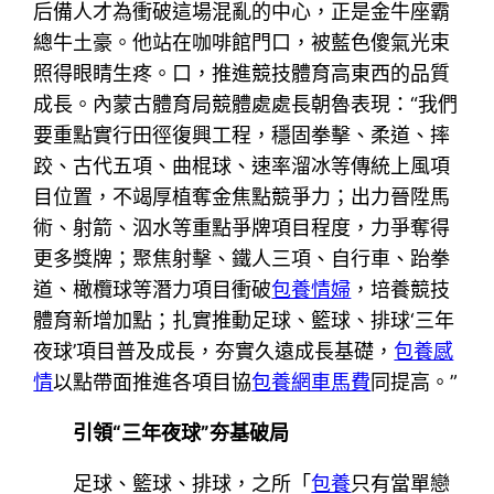
后備人才為衝破這場混亂的中心，正是金牛座霸
總牛土豪。他站在咖啡館門口，被藍色傻氣光束
照得眼睛生疼。口，推進競技體育高東西的品質
成長。內蒙古體育局競體處處長朝魯表現：“我們
要重點實行田徑復興工程，穩固拳擊、柔道、摔
跤、古代五項、曲棍球、速率溜冰等傳統上風項
目位置，不竭厚植奪金焦點競爭力；出力晉陞馬
術、射箭、泅水等重點爭牌項目程度，力爭奪得
更多獎牌；聚焦射擊、鐵人三項、自行車、跆拳
道、橄欖球等潛力項目衝破
包養情婦
，培養競技
體育新增加點；扎實推動足球、籃球、排球‘三年
夜球’項目普及成長，夯實久遠成長基礎，
包養感
情
以點帶面推進各項目協
包養網車馬費
同提高。”
引領“三年夜球”夯基破局
足球、籃球、排球，之所「
包養
只有當單戀