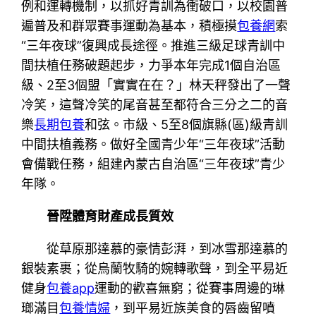
例和運轉機制，以抓好青訓為衝破口，以校園普
遍普及和群眾賽事運動為基本，積極摸
包養網
索
“三年夜球”復興成長途徑。推進三級足球青訓中
間扶植任務破題起步，力爭本年完成1個自治區
級、2至3個盟「實實在在？」林天秤發出了一聲
冷笑，這聲冷笑的尾音甚至都符合三分之二的音
樂
長期包養
和弦。市級、5至8個旗縣(區)級青訓
中間扶植義務。做好全國青少年“三年夜球”活動
會備戰任務，組建內蒙古自治區“三年夜球”青少
年隊。
晉陞體育財產成長質效
從草原那達慕的豪情彭湃，到冰雪那達慕的
銀裝素裹；從烏蘭牧騎的婉轉歌聲，到全平易近
健身
包養app
運動的歡喜無窮；從賽事周邊的琳
瑯滿目
包養情婦
，到平易近族美食的唇齒留噴