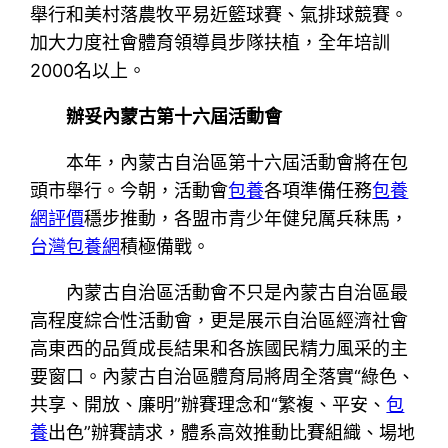
舉行和美村落農牧平易近籃球賽、氣排球競賽。
加大力度社會體育領導員步隊扶植，全年培訓
2000名以上。
辦妥內蒙古第十六屆活動會
本年，內蒙古自治區第十六屆活動會將在包
頭市舉行。今朝，活動會
包養
各項準備任務
包養
網評價
穩步推動，各盟市青少年健兒厲兵秣馬，
台灣包養網
積極備戰。
內蒙古自治區活動會不只是內蒙古自治區最
高程度綜合性活動會，更是展示自治區經濟社會
高東西的品質成長結果和各族國民精力風采的主
要窗口。內蒙古自治區體育局將周全落實“綠色、
共享、開放、廉明”辦賽理念和“繁複、平安、
包
養
出色”辦賽請求，體系高效推動比賽組織、場地