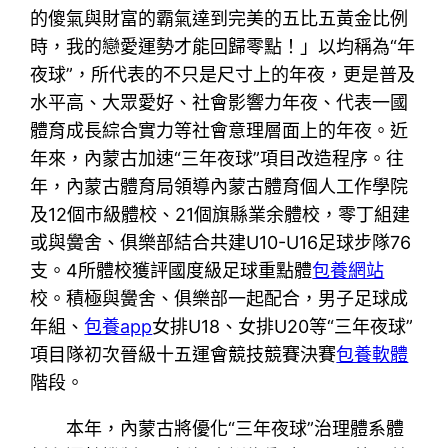
的傻氣與財富的霸氣達到完美的五比五黃金比例
時，我的戀愛運勢才能回歸零點！」以均稱為“年
夜球”，所代表的不只是尺寸上的年夜，更是普及
水平高、大眾愛好、社會影響力年夜、代表一國
體育成長綜合實力等社會意理層面上的年夜。近
年來，內蒙古加速“三年夜球”項目改造程序。往
年，內蒙古體育局領導內蒙古體育個人工作學院
及12個市級體校、21個旗縣業余體校，零丁組建
或與黌舍、俱樂部結合共建U10-U16足球步隊76
支。4所體校獲評國度級足球重點體
包養網站
校。積極與黌舍、俱樂部一起配合，男子足球成
年組、
包養app
女排U18、女排U20等“三年夜球”
項目隊初次晉級十五運會競技競賽決賽
包養軟體
階段。
本年，內蒙古將優化“三年夜球”治理體系體