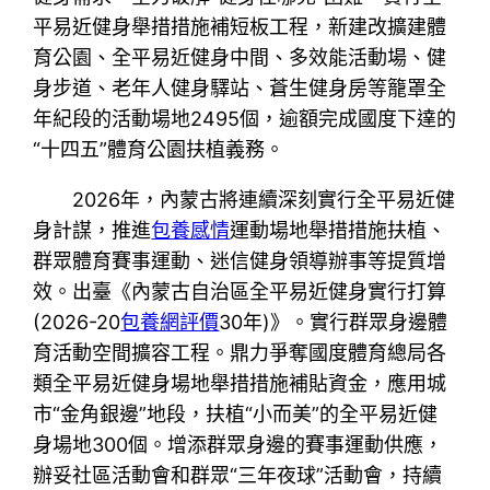
平易近健身舉措措施補短板工程，新建改擴建體
育公園、全平易近健身中間、多效能活動場、健
身步道、老年人健身驛站、蒼生健身房等籠罩全
年紀段的活動場地2495個，逾額完成國度下達的
“十四五”體育公園扶植義務。
2026年，內蒙古將連續深刻實行全平易近健
身計謀，推進
包養感情
運動場地舉措措施扶植、
群眾體育賽事運動、迷信健身領導辦事等提質增
效。出臺《內蒙古自治區全平易近健身實行打算
(2026-20
包養網評價
30年)》。實行群眾身邊體
育活動空間擴容工程。鼎力爭奪國度體育總局各
類全平易近健身場地舉措措施補貼資金，應用城
市“金角銀邊”地段，扶植“小而美”的全平易近健
身場地300個。增添群眾身邊的賽事運動供應，
辦妥社區活動會和群眾“三年夜球”活動會，持續