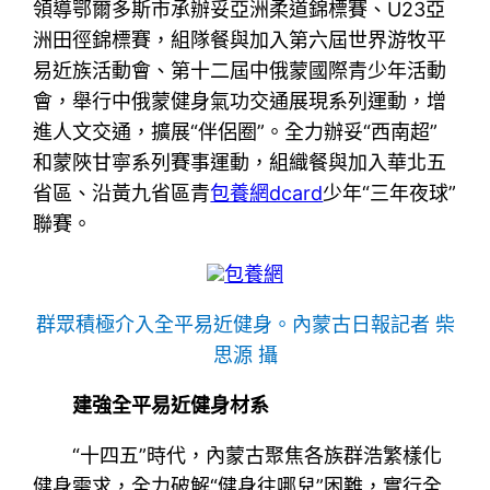
領導鄂爾多斯市承辦妥亞洲柔道錦標賽、U23亞
洲田徑錦標賽，組隊餐與加入第六屆世界游牧平
易近族活動會、第十二屆中俄蒙國際青少年活動
會，舉行中俄蒙健身氣功交通展現系列運動，增
進人文交通，擴展“伴侶圈”。全力辦妥“西南超”
和蒙陜甘寧系列賽事運動，組織餐與加入華北五
省區、沿黃九省區青
包養網dcard
少年“三年夜球”
聯賽。
包養網
群眾積極介入全平易近健身。內蒙古日報記者 柴
思源 攝
建強全平易近健身材系
“十四五”時代，內蒙古聚焦各族群浩繁樣化
健身需求，全力破解“健身往哪兒”困難，實行全