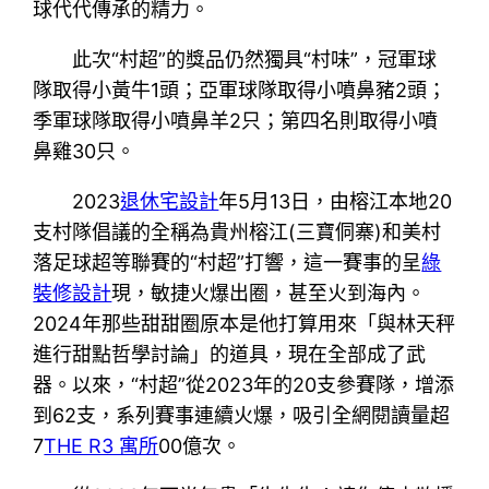
球代代傳承的精力。
此次“村超”的獎品仍然獨具“村味”，冠軍球
隊取得小黃牛1頭；亞軍球隊取得小噴鼻豬2頭；
季軍球隊取得小噴鼻羊2只；第四名則取得小噴
鼻雞30只。
2023
退休宅設計
年5月13日，由榕江本地20
支村隊倡議的全稱為貴州榕江(三寶侗寨)和美村
落足球超等聯賽的“村超”打響，這一賽事的呈
綠
裝修設計
現，敏捷火爆出圈，甚至火到海內。
2024年那些甜甜圈原本是他打算用來「與林天秤
進行甜點哲學討論」的道具，現在全部成了武
器。以來，“村超”從2023年的20支參賽隊，增添
到62支，系列賽事連續火爆，吸引全網閱讀量超
7
THE R3 寓所
00億次。