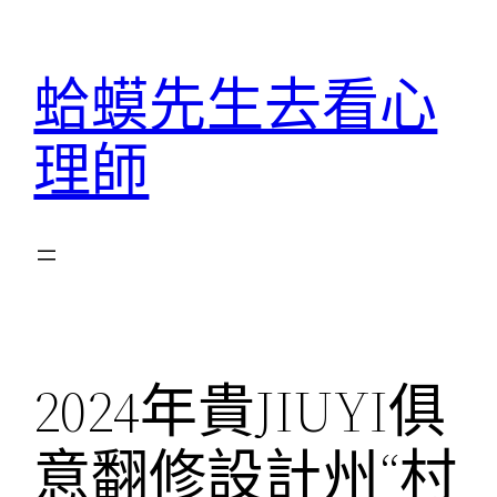
跳
至
蛤蟆先生去看心
主
要
理師
內
容
2024年貴JIUYI俱
意翻修設計州“村