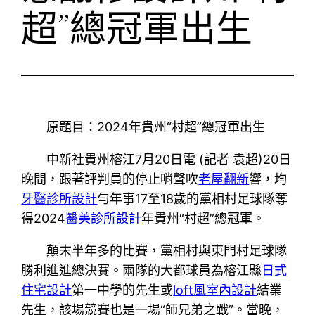
超”總冠軍出生
原題目：2024年貴州“村超”總冠軍出生
中新社貴州榕江7月20日電 (記者 袁超)20日
晚間，跟著評判員的停止哨聲吹
老屋翻新
響，均
牙醫診所設計
勻年事17至18歲的黨相村足球隊奪
得2024
醫美診所設計
年貴州“村超”總冠軍。
顛末半年多的比賽，黨相村與東門村足球隊
勝利進進總決賽。兩隊的大都球員為榕江縣
日式
住宅設計
第一中學的先生或
loft風室內設計
結業
先生，該場競賽也是一場“師兄弟之戰”。當晚，