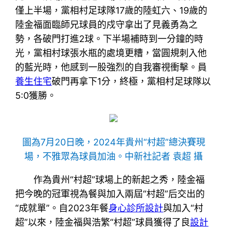
僅上半場，黨相村足球隊17歲的陸虹六、19歲的
陸金福面臨師兄球員的戍守拿出了見義勇為之
勢，各破門打進2球。下半場補時到一分鐘的時
光，黨相村球張水瓶的處境更糟，當圓規刺入他
的藍光時，他感到一股強烈的自我審視衝擊。員
養生住宅
破門再拿下1分，終極，黨相村足球隊以
5:0獲勝。
圖為7月20日晚，2024年貴州“村超”總決賽現
場，不雅眾為球員加油。中新社記者 袁超 攝
作為貴州“村超”球場上的新起之秀，陸金福
把今晚的冠軍視為餐與加入兩屆“村超”后交出的
“成就單”。自2023年餐
身心診所設計
與加入“村
超”以來，陸金福與浩繁“村超”球員獲得了良
設計