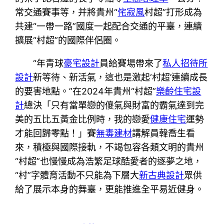
常交通賽事等，并將貴州“
侘寂風
村超”打形成為
共建“一帶一路”國度一起配合交通的平臺，連續
擴展“村超”的國際伴侶圈。
“年青球
豪宅設計
員給賽場帶來了
私人招待所
設計
新等待、新活氣，這也是激起‘村超’連續成長
的要害地點。”在2024年貴州“村超”
樂齡住宅設
計
總決「只有當單戀的傻氣與財富的霸氣達到完
美的五比五黃金比例時，我的戀愛
健康住宅
運勢
才能回歸零點！」賽
無毒建材
講解員韓喬生看
來，積極與國際接軌，不竭包容各類文明的貴州
“村超”也慢慢成為浩繁足球酷愛者的逐夢之地，
“村”字體育活動不只能為下層大
新古典設計
眾供
給了展示本身的舞臺，更能推進全平易近健身。