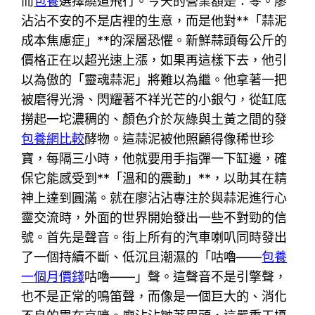
而
包養
選擇繞道飛行。今天的營業額是：零。廖
沾沾不安的不是店裡的生意，而是他對**「蒜泥
成本焦慮症」**的深層恐懼。新鮮蒜頭每公斤的
價格正在以超光速上漲，如果再這樣下去，他引
以為傲的「靈魂蒜泥」將難以為繼。他拿著一把
被磨得光滑、閃耀著不祥光芒的小銀勺，從缸底
撈起一坨濃稠的、顏色介於灰綠與土黃之間的發
包養網比較
酵物。這蒜泥被他照顧得像稀世珍
寶，每隔三小時，他就要用手指彈一下缸邊，確
保它能感受到**「溫和的震動」**，以助其在精
神上達到圓滿。就在廖沾沾專注於與蒜泥進行心
靈交流時，外面的世界開始發出一些不對勁的信
號。首先是聲音。街上所有的汽車喇叭同時發出
了一個持續不斷、低沉且潮濕的「咕嚕——
包養
一個月價錢
咕嚕——」聲。這聲音不是引擎聲，
也不是正常的鳴笛聲，而像是一個巨大的、消化