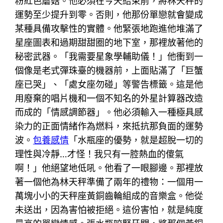
粉紅色蘑菇。他必須在今天結束前，將林天秤的
運勢至少提升到零。否則，他那份單戀就會變成
某種具備攻擊性的實體。他緊張地跑進他堆滿了
星座圖表和過期甜甜圈的地下室，那裡放著他的
秘密武器。「我需要星象學輔助儀！」他衝到一
個像是老式彈珠臺的機器前，上面貼滿了「巨蟹
座已哭」、「處女座勿碰」等警告標籤。這是他
用廢棄的唱片機和一個不知名的外星計算器改造
而成的「情感調節器」。他必須輸入一種極具感
染力的正面情緒作為燃料，來抵抗那負面的運勢
波。
包養感情
「水瓶座的優勢，就是超脫一切的
理性與冷靜…才怪！我只有一腔熱血的傻氣
啊！」他絕望地低吼。他看了一眼腳邊。那裡放
著一個他為林天秤準備了兩年的禮物：一個用一
萬塊小小的天秤座黃銅齒輪組成的音樂盒。他從
未送出，因為害怕被拒絕。這份害怕，就是純度