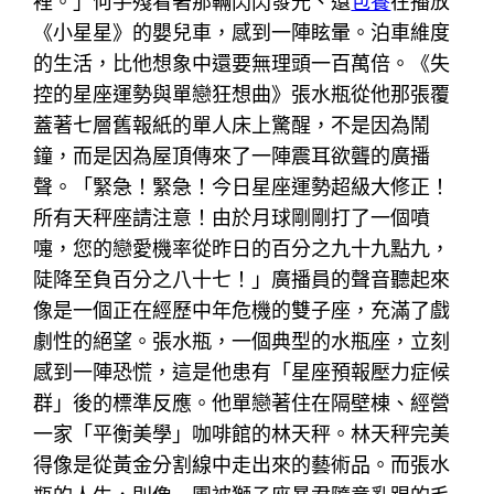
裡。」何手殘看著那輛閃閃發光、還
包養
在播放
《小星星》的嬰兒車，感到一陣眩暈。泊車維度
的生活，比他想象中還要無理頭一百萬倍。《失
控的星座運勢與單戀狂想曲》張水瓶從他那張覆
蓋著七層舊報紙的單人床上驚醒，不是因為鬧
鐘，而是因為屋頂傳來了一陣震耳欲聾的廣播
聲。「緊急！緊急！今日星座運勢超級大修正！
所有天秤座請注意！由於月球剛剛打了一個噴
嚏，您的戀愛機率從昨日的百分之九十九點九，
陡降至負百分之八十七！」廣播員的聲音聽起來
像是一個正在經歷中年危機的雙子座，充滿了戲
劇性的絕望。張水瓶，一個典型的水瓶座，立刻
感到一陣恐慌，這是他患有「星座預報壓力症候
群」後的標準反應。他單戀著住在隔壁棟、經營
一家「平衡美學」咖啡館的林天秤。林天秤完美
得像是從黃金分割線中走出來的藝術品。而張水