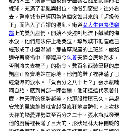
瓶的人生，則像一團被獅子座暴君隨意亂踢的毛
線球，充滿了混亂與錯位。他衝到窗邊，往外看
去。整座城市已經因為這個突如其來的「超級修
正」而陷入了荒謬的混亂。街道
女大生包養俱樂
部
上的雙魚座們，開始不受控制地流下鹹鹹的海
水淚，他們無法停止地哭泣，導致城市低窪處已
經形成了小型潟湖。那些摩羯座的上班族，嚴格
遵守著廣播中「摩羯座今
包養
天適合原地踏步，
否則將失去襪子」的指令。數百名西裝筆挺的摩
羯座正整齊地站在原地，他們的鞋子裡裝滿了已
經潮濕的淚水。「負百分之八十七？」張水瓶喃
喃自語，感到胃部一陣翻騰，他知道這代表著什
麼。林天秤的運勢越差，他那股積壓已久、無處
安放的單戀能量就會越發瘋狂地實體化。上次林
天秤的戀愛運勢跌至百分之二十，張水瓶就發現
他的廚房裡長滿了巨大的、形狀是林天秤側臉的