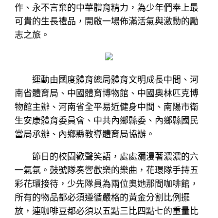
作、永不言棄的中華體育精力，為少年們奉上最
可貴的生長禮品，開啟一場佈滿活氣與激動的勵
志之旅。
運動由國度體育總局體育文明成長中間、河
南省體育局、中國體育博物館、中國奧林匹克博
物館主辦、河南省全平易近健身中間、南陽市衛
生安康體育委員會、中共內鄉縣委、內鄉縣國民
當局承辦、內鄉縣教導體育局協辦。
節日的校園歡聲笑語，處處瀰漫著濃濃的六
一氣氛。鼓號隊奏響歡樂的樂曲，花環隊手持五
彩花環接待，少先隊員為兩位奧她那間咖啡館，
所有的物品都必須遵循嚴格的黃金分割比例擺
放，連咖啡豆都必須以五點三比四點七的重量比