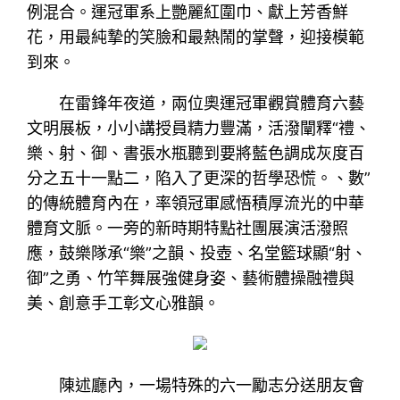
例混合。運冠軍系上艷麗紅圍巾、獻上芳香鮮
花，用最純摯的笑臉和最熱鬧的掌聲，迎接模範
到來。
在雷鋒年夜道，兩位奧運冠軍觀賞體育六藝
文明展板，小小講授員精力豐滿，活潑闡釋“禮、
樂、射、御、書張水瓶聽到要將藍色調成灰度百
分之五十一點二，陷入了更深的哲學恐慌。、數”
的傳統體育內在，率領冠軍感悟積厚流光的中華
體育文脈。一旁的新時期特點社團展演活潑照
應，鼓樂隊承“樂”之韻、投壺、名堂籃球顯“射、
御”之勇、竹竿舞展強健身姿、藝術體操融禮與
美、創意手工彰文心雅韻。
陳述廳內，一場特殊的六一勵志分送朋友會