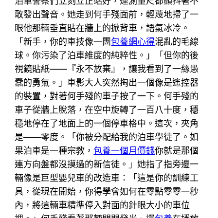
泊車警察們立刻立正站好，連測量尺都顫抖著不
敢發出聲音。她走到何手殘面前，輕蔑地掃了一
眼他那輛垂直貼在牆上的掀背車，語氣冰冷。
「新手，你的車技像一團
包養網心得
混亂的毛線
球。你污染了泊車維度的純粹性。」「但你的後
視鏡貼紙——『永不放棄』，讓我看到了一絲愚
蠢的勇氣。」車影大人突然掏出一個像是遙控器
的裝置，對著何手殘的車子按了一下。何手殘的
車子從牆上脫落，在空中旋轉了一百八十度，穩
穩地停在了地面上的一個停車格中。這次，夾角
是——零度。「你被分配給我的泊車學徒了。如
果泊車是一種宗教，
包養一個月價錢
你就是那個
連方向盤都沒摸過的新信徒。」她指了指旁邊一
輛像是巨型嬰兒車的改造車：「這是你的訓練工
具，從現在開始，你得學會如何在零點零零一秒
內，將這輛車精準停入對面的針眼大小的車位