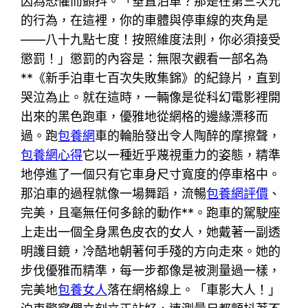
因為恐懼而顫抖。「垂直泊車？那是在第三次元
的行為，在這裡，你的車體與停車線的夾角是
——八十九點七度！按照維度法則，你必須接受
懲罰！」懲罰的內容是：無限次觀看一部名為
**《新手泊車七百次失敗集錦》的紀錄片，直到
哭泣為止。就在這時，一輛像是從科幻電影裡開
出來的黑色跑車，優雅地從網格的邊緣漂移而
過。跑
包養網
車的輪胎發出令人陶醉的摩擦聲，
包養網心得
它以一種近乎蔑視重力的姿態，精準
地停進了一個只有它車身尺寸寬度的停車格中。
那泊車的過程就像一場舞蹈，流暢
包養網評價
、
完美，且毫無任何多餘的動作**。跑車的駕駛座
上走出一個全身黑色皮衣的女人，她戴著一副透
明護目鏡，冷酷地朝著何手殘的方向走來。她的
步伐優雅而精準，每一步都像是被測量過一樣，
完美地
包養女人
落在網格線上。「車影大人！」