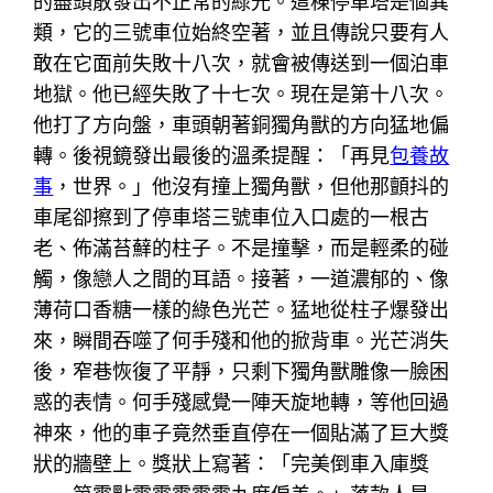
的盡頭散發出不正常的綠光。這棟停車塔是個異
類，它的三號車位始終空著，並且傳說只要有人
敢在它面前失敗十八次，就會被傳送到一個泊車
地獄。他已經失敗了十七次。現在是第十八次。
他打了方向盤，車頭朝著銅獨角獸的方向猛地偏
轉。後視鏡發出最後的溫柔提醒：「再見
包養故
事
，世界。」他沒有撞上獨角獸，但他那顫抖的
車尾卻擦到了停車塔三號車位入口處的一根古
老、佈滿苔蘚的柱子。不是撞擊，而是輕柔的碰
觸，像戀人之間的耳語。接著，一道濃郁的、像
薄荷口香糖一樣的綠色光芒。猛地從柱子爆發出
來，瞬間吞噬了何手殘和他的掀背車。光芒消失
後，窄巷恢復了平靜，只剩下獨角獸雕像一臉困
惑的表情。何手殘感覺一陣天旋地轉，等他回過
神來，他的車子竟然垂直停在一個貼滿了巨大獎
狀的牆壁上。獎狀上寫著：「完美倒車入庫獎