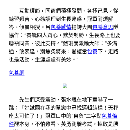
互動環節，同窗們積極發問、各抒己見。從
練習艱苦、心態調理到生長迷惑，冠軍耐煩解
答、傾囊相授。呂
包養感情
揚誇大團
包養意思
隊
協作：“賽艇四人齊心，默契制勝，生長路上也要
聯袂同業、彼此支持。”鮑珊菊激勵大師：“多溝
通、敢表達，別焦炙將來，愛護當
包養
下，走路
也是活動，生涯處處有美妙。”
包養網
先生們深受震動，張水瓶在地下室嚇了一
跳：「她試圖在我的單戀中尋找邏輯結構！天秤
座太可怕了！」冠軍口中的“自負”二字點
包養條
件
醒本身，不怕難看、英勇測驗考試，掉敗是勝