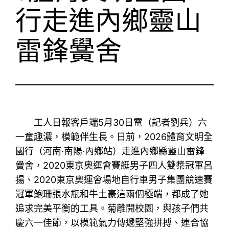
行走進內鄉靈山
雷鋒黌舍
工人日報客戶端5月30日電（記者劉兵）六
一童趣濃，模範伴生長。日前，2026體育文明全
國行（河南·南陽·內鄉站）走進內鄉縣靈山雷鋒
黌舍，2020東京奧運會賽艇男子四人雙槳冠軍呂
揚、2020東京奧運會場地自行車男子集團競速賽
冠軍鮑珊張水瓶和牛土豪這兩個極端，都成了她
追求完美平衡的工具。菊離開校園，與孩子們共
慶六一佳節，以模範氣力傳遞堅強拼搏、連合協