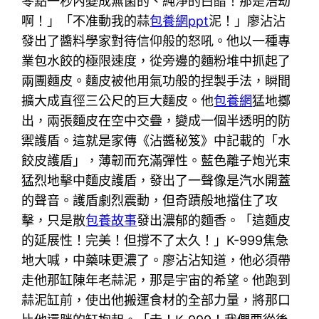
零點一秒內變成無菌的、純淨的白醋！那是浩劫
啊！」「不准動我的蒜
包養網ppt
泥！」廖沾沾
發出了醬料學家對待信仰般的怒吼。他以一種專
業包水餃的極限速度，從旁邊的麵粉堆中抓起了
兩團麵皮。麵皮被他用氣功般的捏製手法，瞬間
擴大成直徑三公尺的巨大麵皮。他
包養網
猛地擲
出，兩張麵皮在空中交疊，變成一個半透明的防
禦護盾。這就是家傳《沾醬秘笈》中記載的「水
餃皮護盾」，薄韌而充滿彈性。藍色離子炮光束
猛烈地擊中麵皮護盾，發出了一聲像是汽水開蓋
的聲音。護盾劇烈震動，但奇蹟般地擋住了攻
擊，只是散
包養故事
發出濃郁的麵香。「這麵皮
的延展性！完美！但撐不了太久！」K-999焦急
地大喊，中藥味更濃了。廖沾沾知道，他必須帶
走他那缸陳年老蒜泥，那是宇宙的希望。他跑到
蒜泥缸前，使出他搬運食材的全部力量，將那口