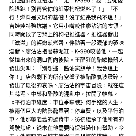
比他還胖的缸抱起。「走！K-999！我們要從後
院逃跑！別再管你的紅棗枸杞燃料了！」「不
行！燃料是文明的基礎！沒了紅棗我飛不遠！」
吉娃娃特務抗議。它用小嘴咬住廖沾沾的衣領，
同時開啟了它背上的枸杞推進器。推進器發出
「滋滋」的輕微煎煮聲，伴隨著一股濃郁的蔘味
爆發。廖沾沾抱著蒜泥缸、K-999咬著他，一起
從撞出來的洞口衝向後院。王醋狂的醋罐機器人
發出尖叫：「別想逃！醬油黨餘孽！我會追上
你！」店內剩下的所有空盤子被醋酸氣波震碎，
發出了最後的哀鳴。廖沾沾的宇宙冒險，就在這
片蒜泥、中藥和醋酸的混亂中，拉開了帷幕。
《平行泊車維度：車位爭奪戰》何手殘的人生，
被兩個巨大的陰影籠罩著：停車費，以及平行泊
車。他那輛老舊的掀背車，彷彿繼承了他所有的
駕駛焦慮，從未在他需要時提供過任何幫助。今