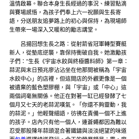
溫情啟幕。聯合本身生長經過的事況、練習點滴
與賽場感悟，為孩子們奉上六一祝願與生長寄
語，分送朋友追夢路上的初心與保持，為現場師
生帶來一場深入又暖和的勵志講堂。
呂揚回想生長之路：從射箭省冠軍轉型賽艇
新人，從墊底逆襲，靠保持衝破自我。她激勵孩
子們：“生長《宇宙水餃與終極醬料師》第一章：
蒜泥與末日預兆廖沾沾坐在他那間被稱為「宇宙
水餃中心」的店裡，但這間店的外觀更像是一個
被遺棄的藍色塑膠棚，與「宇宙」或「中心」這
兩個詞毫無關係。他正在對著一缸已經發酵了七
個月又七天的老蒜泥嘆氣。「你還不夠靈動，我
的蒜泥。」他輕聲細語，彷彿在責備一個不上進
的孩子。店內只有他一個人，連蒼蠅都因為難以
忍受那股陳年蒜頭混合著鐵鏽與淡淡絕望的味道