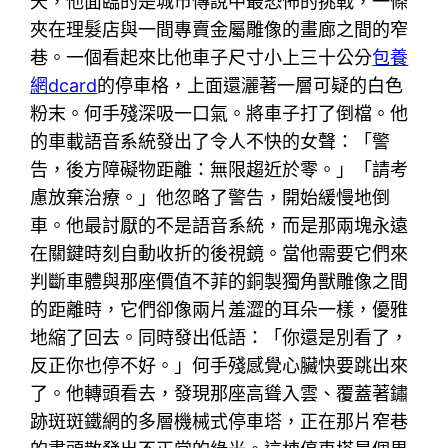
天，他面臨的是城市傳說中最恐怖的挑戰，一條
夾在理髮店與一間專賣金屬雕像的畫廊之間的窄
巷。一個看起來比他車子尺寸小上三十公分
包養
網dcard
的停車格，上面還灑著一層可疑的白色
粉末。何手殘深吸一口氣。將車子打了倒檔。他
的車載語音系統發出了令人不快的女聲：「警
告，後方障礙物距離：無限趨近於零。」「請考
慮放棄治療。」他忽略了警告，開始緩慢地倒
車。他最討厭的不是語音系統，而是那兩塊永遠
在關鍵時刻自動收折的後視鏡。當他需要它們來
判斷車體與那座價值不菲的銅製獨角獸雕像之間
的距離時，它們卻像兩片羞澀的耳朵一樣，優雅
地縮了回去。同時發出低語：「你還是別看了，
反正你也停不好。」何手殘感覺心臟快要跳出來
了。他轉頭看去，發現那座高聳入雲、覆蓋著鏽
跡斑斑鐵網的多層機械式停車塔，正在那片窄巷