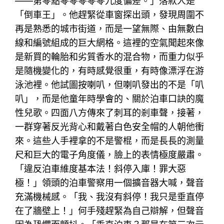
——第零點零零零零零九度偏差。」落款人是
「倒車王」。他趕緊從車窗探出頭，發現周圍不
再是熟悉的城市街道，而是一望無際、由無數白
線和編號組成的巨大網格。這裡的空氣聞起來像
是新買的輪胎和劣質香水的混合物，而重力似乎
是隨機變化的，有時感覺很重，有時像漂浮在游
泳池裡。他試圖按喇叭，但喇叭發出的不是「叭
叭」，而是他童年時學會的、關於泊車口訣的魔
性兒歌。四面八方傳來了刺耳的剎車聲，接著，
一群穿著反光背心和戴著白色安全帽的人朝他衝
來。這些人手裡拿的不是警棍，而是長長的測量
尺和巨大的電子角度儀，臉上的表情極度嚴肅。
「違反泊車維度基本法！斜停入庫！罪大惡
極！」領頭的泊車警察用一個擴音器大喊，聲音
充滿機械感。「我、我沒有斜停！我只是垂直停
在了牆壁上！」何手殘趕緊為自己辯解，但聲音