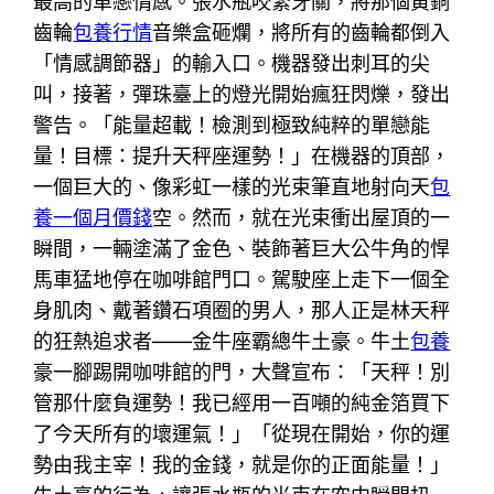
最高的單戀情感。張水瓶咬緊牙關，將那個黃銅
齒輪
包養行情
音樂盒砸爛，將所有的齒輪都倒入
「情感調節器」的輸入口。機器發出刺耳的尖
叫，接著，彈珠臺上的燈光開始瘋狂閃爍，發出
警告。「能量超載！檢測到極致純粹的單戀能
量！目標：提升天秤座運勢！」在機器的頂部，
一個巨大的、像彩虹一樣的光束筆直地射向天
包
養一個月價錢
空。然而，就在光束衝出屋頂的一
瞬間，一輛塗滿了金色、裝飾著巨大公牛角的悍
馬車猛地停在咖啡館門口。駕駛座上走下一個全
身肌肉、戴著鑽石項圈的男人，那人正是林天秤
的狂熱追求者——金牛座霸總牛土豪。牛土
包養
豪一腳踢開咖啡館的門，大聲宣布：「天秤！別
管那什麼負運勢！我已經用一百噸的純金箔買下
了今天所有的壞運氣！」「從現在開始，你的運
勢由我主宰！我的金錢，就是你的正面能量！」