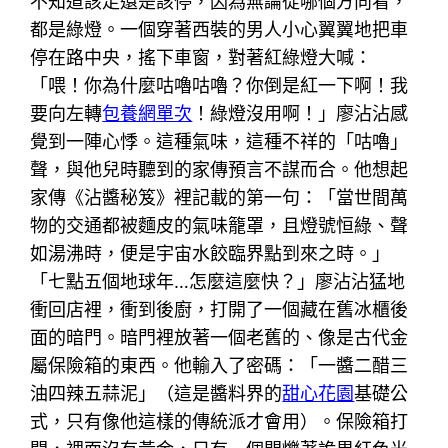
不知道該走還是該停，因為無論從哪個方向看，
都是綠燈。一個穿著西裝的男人小心翼翼地把車
停在路中央，搖下車窗，對著紅綠燈大喊：
「喂！你為什麼咕嚕咕嚕？你倒是紅一下啊！我
要向左轉
包養網單次
！綠燈沒用啊！」廖沾沾感
覺到一陣心悸。這種氣味，這種不祥的「咕嚕」
聲，與他兒時聽到的家傳預言不謀而合。他想起
家傳《沾醬秘笈》裡記載的第一句：「當世間萬
物的交通都被麵皮的氣味籠罩，且燈號恒綠、聲
如湯沸時，便是宇宙水餃臨界點到來之時。」
「七點五個地球年…怎麼這麼快？」廖沾沾猛地
衝回店裡，衝到後廚，打開了一個藏在舊冰櫃後
面的暗門。暗門裡放著一個老舊的、像是古代金
屬保險箱的東西。他輸入了密碼：「一醬二醋三
油四辣五蒜泥」（這是醬料界的
甜心花園
基礎公
式，只有像他這樣的傳統派才會用）。保險箱打