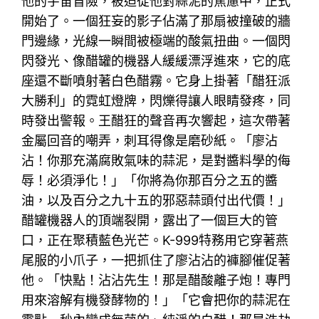
他的宇宙冒險，被迫從他對蒜泥的焦慮中，正式
開始了。一個狂妄的影子佔滿了那扇被撞破的牆
門邊緣，光線一瞬間被極端的酸氣扭曲。一個閃
閃發光、像醋罐的機器人緩緩漂浮進來，它的底
座還不斷噴射著白色醋霧。它身上掛著「醋狂派
大勝利」的霓虹燈牌，閃爍得讓人眼睛發疼，同
時發出警報。王醋狂的聲音再次響起，這次帶著
金屬回音的嘲弄，刺耳得像是磨砂紙。「廖沾
沾！你那充滿腐敗氣味的蒜泥，是對醬料學的侮
辱！必須淨化！」「你將為你那百分之五的醬
油，以及百分之九十五的邪惡蒜頭付出代價！」
醋罐機器人的頂端裂開，露出了一個巨大的管
口，正在聚積藍色光芒。K-999特務用它穿著燕
尾服的小爪子，一把抓住了廖沾沾的褲腳催促著
他。「快點！沾沾先生！那是醋酸離子炮！專門
用來溶解有機發酵物的！」「它會把你的蒜泥在