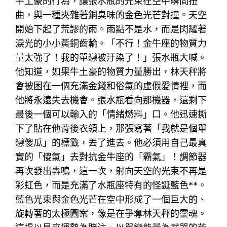
牛土豪的行為，讓張水瓶的光束在空中瞬間扭
曲，與一種夾雜著銅臭味的金色光芒對撞。天空
開始下起了荒謬的雨。雨點不是水，而是閃耀著
淚光的小小黃銅齒輪。「不行！金牛座的物質力
量太強了！我的單戀被汙染了！」張水瓶大喊。
他知道，如果牛土豪的物質力量勝出，林天秤將
會被困在一個充滿金錢和俗氣的虛假愛情裡，而
他將永遠失去機會。張水瓶看向那機器，還剩下
最後一個可以輸入的「情緒燃料」口。他迅速撕
下了貼在他背後衣領上，那張寫著「我就是個單
戀傻瓜」的標籤，丟了進去。他必須用自己最真
實的「傻氣」去對抗金牛座的「霸氣」！調節器
再次發出轟鳴，這一次，射向天空的光束不再是
彩虹色，而是充滿了水瓶座特有的怪誕藍色**。
藍色光束與金色光芒在空中形成了一個巨大的、
旋轉著的太極圖案，像是在爭奪林天秤的靈魂。