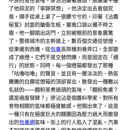
不良的胃在哀嚎。廖沾沾皺著眉頭，這嚴重干擾
了他蒜泥的「寧靜冥想」。他決定出去看個究
竟，順手從桌上拿了一張髒兮兮的，印著《沾醬
秘笈》封面的皺衛生紙，塞進口袋以備不時之
需。他一腳踏出店門，立刻被眼前的景象震驚
了。整條城市的主幹道上，數百個交通信號燈，
從東邊到西邊，從
包養
高架橋到巷弄口，全部變
成了綠燈。它們不是交替閃爍，而是固定在「通
行」的狀態，同時，每一個燈箱都發出了那種
「咕嚕咕嚕」的聲音，並且有一層淡淡的、熱氣
騰騰的白霧從燈箱的頂部冒出，散發出一種難以
名狀的——麵粉蒸煮過頭的氣味。「麵粉焦慮？
還是過度發酵？」廖沾沾是個醬料學家，對所有
食物相關的氣味都極度敏感。他聞出來了，這是
一種只有在極度巨大的麵團因為壓力過大而散發
出的
包養網
氣味。街上的行人陷入了混亂。汽車