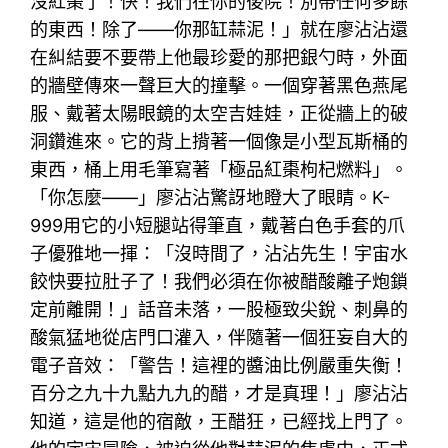
沒紅棗了！快！我們在你的後院！別帶任何多餘
的東西！除了——你那缸蒜泥！」就在廖沾沾還
在糾結要不要帶上他最珍愛的那把銀勺時，外面
的牆壁傳來一聲巨大的撞擊。一個穿著黑色燕尾
服、戴著太陽眼鏡的太空吉娃娃，正從牆上的破
洞鑽進來。它的背上揹著一個像是小型瓦斯桶的
東西，桶上用毛筆寫著「極品紅棗枸杞燃料」。
「你怎麼——」廖沾沾驚訝地瞪大了眼睛。K-
999用它的小短腿站得筆直，戴著白色手套的爪
子優雅地一揮：「沒時間了，沾沾先生！宇宙水
餃快要拉肚子了！我們必須在你被醋酸離子炮鎖
定前離開！」話音未落，一股極致尖銳、刺鼻的
酸氣猛地從店門口灌入，伴隨著一個狂妄自大的
電子音效：「警告！這裡的醬油比例嚴重失衡！
百分之九十九點九九的醋，才是真理！」廖沾沾
知道，這是他的宿敵，王醋狂，已經找上門了。