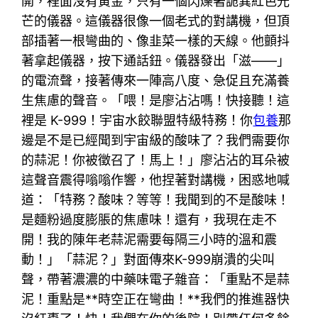
開，裡面沒有黃金，只有一個閃爍著詭異紅色光
芒的儀器。這儀器很像一個老式的對講機，但頂
部插著一根彎曲的、像韭菜一樣的天線。他顫抖
著拿起儀器，按下通話鈕。儀器發出「滋——」
的電流聲，接著傳來一陣高八度、急促且充滿養
生焦慮的聲音。「喂！是廖沾沾嗎！快接聽！這
裡是 K-999！宇宙水餃聯盟特級特務！你
包養
那
邊是不是已經聞到宇宙級的酸味了？我們需要你
的蒜泥！你被徵召了！馬上！」廖沾沾的耳朵被
這聲音震得嗡嗡作響，他捏著對講機，困惑地喊
道：「特務？酸味？等等！我聞到的不是酸味！
是麵粉過度膨脹的焦慮味！還有，我現在走不
開！我的陳年老蒜泥需要每隔三小時的溫和震
動！」「蒜泥？」對面傳來K-999崩潰的尖叫
聲，帶著濃濃的中藥味電子雜音：「重點不是蒜
泥！重點是**時空正在彎曲！**我們的推進器快