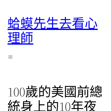
跳
至
蛤蟆先生去看心
主
要
理師
內
容
100歲的美國前總
統身上的10年夜