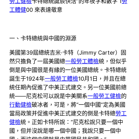
勞工健檢
卡特總統誕辰快活”的年夜字和數字 1
勞
工體健
00 來表達敬意
一、卡特總統與中國的淵源
美國第39屆總統吉米·卡特（Jimmy Carter）固
然只擔負了一屆美國總
一般勞工體檢
統，但似乎
倒是與中國很是有緣的一位美國總統。卡特總統
誕生于1924年
一般勞工體檢
10月1日，并且在總
統任期內促進了中美正式建交。另一位美國前總
統——尼克松可以說是中美關系
一般勞工健檢
的
行動健檢
破冰者，可是，將“一個中國”定為美國
當局政策并促進中美正式建交的倒是卡特總
勞工
健檢
統。正如卡特所說：“尼克松說只要一個中
國，但并沒說是哪一個中國；我說只要一個中