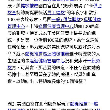
辰，美
健檢推薦
國白宮在北門廊外展現了“卡
供膳
檢查
特總統誕辰快活
員工健檢
”的年夜字和數字
100 來表達敬意，見圖
一般+供膳體檢
2
巡迴健康
管理中心
。卡特
巡迴健康管理中心
總統100歲誕
辰的到臨，使其成為了美國汗青上最長命的總
統，也是第一位活到100歲的總統。為什么這位
任務忙碌，壓力宏大的美國總統可以或許這般長
命？縱不
體檢推薦
巡迴體檢推薦
雅卡特總統的人
生經過的事
巡迴健康管理中心
況和安康汗
一般勞
檢
青，可其實，那苦澀的味道，不僅存在於她的
記憶中，甚至還留在了她的嘴裡，感覺如此真
實。以總結出卡特總統長命的10個特征？
圖2. 美國白宮在北門廊外展現了
體檢推薦
“
一般