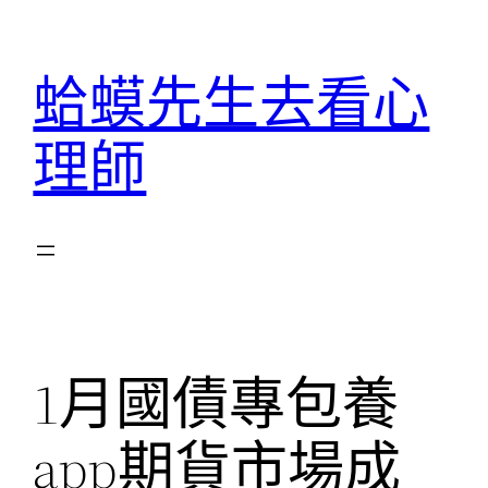
跳
至
蛤蟆先生去看心
主
要
理師
內
容
1月國債專包養
app期貨市場成