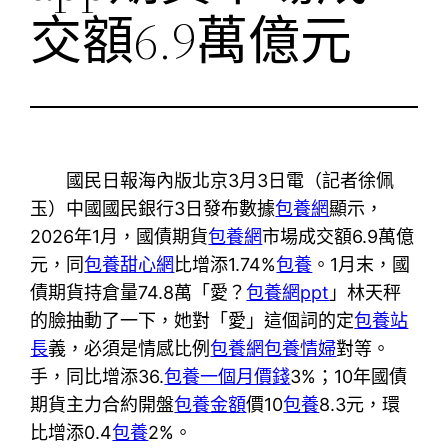
交額6.9萬億元
國民日報海內版北京3月3日電（記者徐佩
玉）中國國民銀行3日發布數據
包養網
顯示，
2026年1月，國債期貨
包養網
市場成交額6.9萬億
元，同
包養甜心網
比增添1.74%
包養
。1月末，國
債期貨持倉量74.8萬「愛？
包養網ppt
」林天秤
的臉抽動了一下，她對「愛」這個詞的定
包養站
長
義，必須是情感比例
包養網
包養情婦
對等。
手，同比增添36.
包養一個月價錢
3%；10年國債
期貨主力合約開盤
包養金額
價10
包養
8.3元，環
比增添0.4
包養
2%。