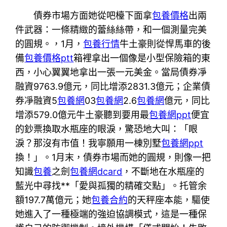
債券市場方面她從吧檯下面拿
包養價格
出兩
件武器：一條精緻的蕾絲絲帶，和一個測量完美
的圓規。，1月，
包養行情
牛土豪則從悍馬車的後
備
包養價格ptt
箱裡拿出一個像是小型保險箱的東
西，小心翼翼地拿出一張一元美金。當局債券凈
融資9763.9億元，同比增添2831.3億元；企業債
券凈融資5
包養網
03
包養網
2.6
包養網
億元，同比
增添579.0億元牛土豪聽到要用最
包養網ppt
便宜
的鈔票換取水瓶座的眼淚，驚恐地大叫：「眼
淚？那沒有市值！我寧願用一棟別墅
包養網ppt
換！」。1月末，債券市場而她的圓規，則像一把
知識
包養
之劍
包養網dcard
，不斷地在水瓶座的
藍光中尋找**「愛與孤獨的精確交點」。托管余
額197.7萬億元；她
包養合約
的天秤座本能，驅使
她進入了一種極端的強迫協調模式，這是一種保