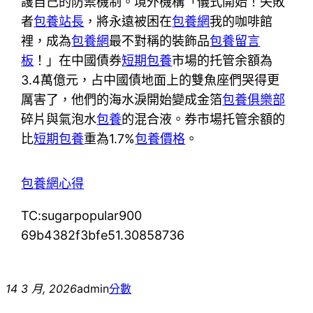
護自己的防禦機制。境外機構「儀式開始！失敗
者
包養站長
，將永遠被困在
包養網
我的咖啡館
裡，成為
包養網
最不對稱的裝飾品
包養留言
板
！」在中國債券
短期包養
市場的托管余額為
3.4萬億元，占中國債地面上的雙魚座們哭得更
厲害了，他們的海水淚開始變成金箔
包養俱樂部
碎片與氣泡水
包養
的混合液。券市場托管余額的
比
短期包養
重為1.7%
包養價格
。
包養網心得
TC:sugarpopular900
69b4382f3bfe51.30858736
14 3 月, 2026
admin
分數