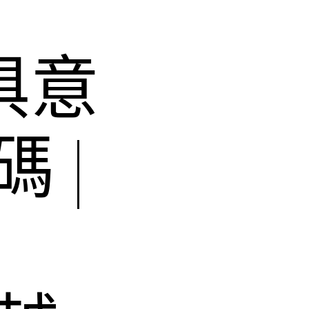
俱意
 |