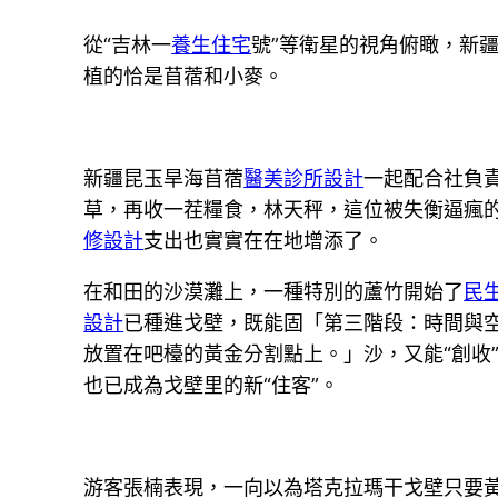
從“吉林一
養生住宅
號”等衛星的視角俯瞰，新
植的恰是苜蓿和小麥。
新疆昆玉旱海苜蓿
醫美診所設計
一起配合社負
草，再收一茬糧食，林天秤，這位被失衡逼瘋
修設計
支出也實實在在地增添了。
在和田的沙漠灘上，一種特別的蘆竹開始了
民
設計
已種進戈壁，既能固「第三階段：時間與
放置在吧檯的黃金分割點上。」沙，又能“創收
也已成為戈壁里的新“住客”。
游客張楠表現，一向以為塔克拉瑪干戈壁只要