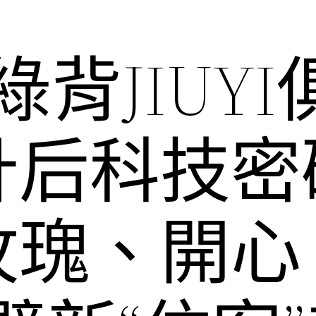
背JIUYI
后科技密碼
玫瑰、開心