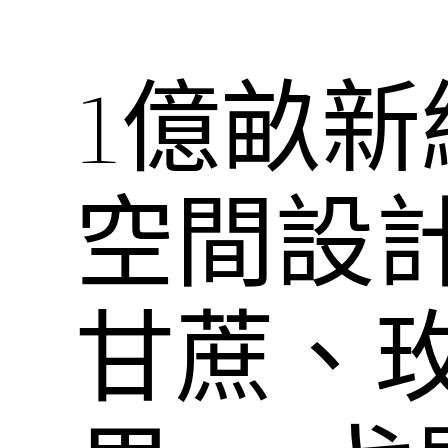
1億畝新綠
空間設計
甘蔗、