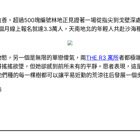
善，超過500塊編號林地正見證著一場從指尖到戈壁深
前3個月線上報名就達3.3萬人，天南地北的年輕人共赴沙海
物慾，另一個是無限的單戀傻氣，兩
THE R3 寓所
者都極
得搖搖欲墜，但她卻感到前所未有的平靜。愿者表現，這
他們種的每一棵樹都可以讓平易近勤的荒涼往后發展一個
6