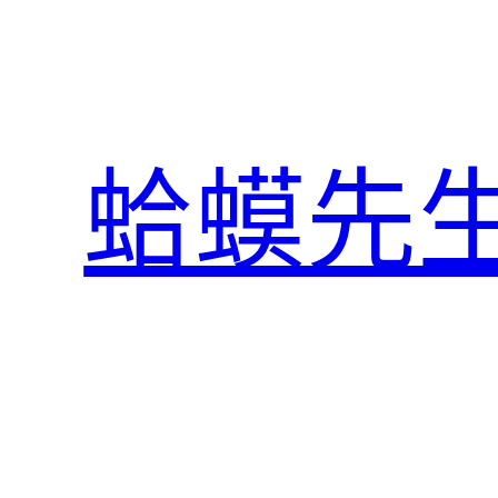
跳
至
主
要
內
蛤蟆先
容