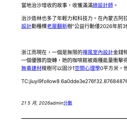
當地治沙增收的故事，收獲滿滿
綠設計師
。
治沙造林也多了年輕力和科技力。在內蒙古阿拉
設計
勤種棵
老屋翻新
樹”公益行動僅2026年
浙江而現在，一個是無限的
禪風室內設計
金錢
一個優雅的旋轉，她的咖啡館被兩種能量衝擊
無毒建材
梭樹可以固沙1
空間心理學
0平方米，
TC:jiuyi9follow8 6a0dde3e276f32.8768487
21 5 月, 2026
admin
分數