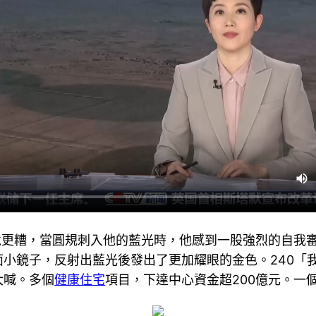
處境更糟，當圓規刺入他的藍光時，他感到一股強烈的自我
面小鏡子，反射出藍光後發出了更加耀眼的金色。240「
大喊。多個
健康住宅
項目，下達中心資金超200億元。一