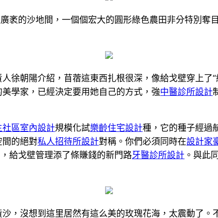
疆廣袤的沙地間，一個個宏大的圓形綠色農田非分特別奪
責人徐朝陽介紹，苜蓿這東西扎根很深，像給戈壁穿上了“
的美學家，已經決定要用她自己的方式，強
中醫診所設計
生社區室內設計
規模化試
樂齡住宅設計
種，它的種子經過航
空間的絕對
私人招待所設計
對稱。你們必須同時在
設計家
”，給戈壁管理添了條賺錢的新門路
牙醫診所設計
。與此
黃沙，沒想到這里居然有這么美的玫瑰花海，太震動了。