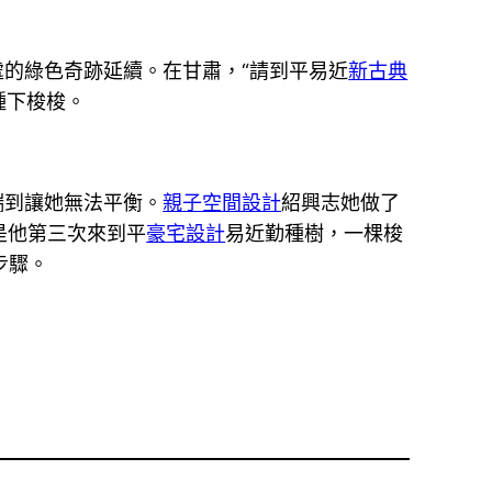
處的綠色奇跡延續。在甘肅，“請到平易近
新古典
種下梭梭。
端到讓她無法平衡。
親子空間設計
紹興志她做了
是他第三次來到平
豪宅設計
易近勤種樹，一棵梭
步驟。