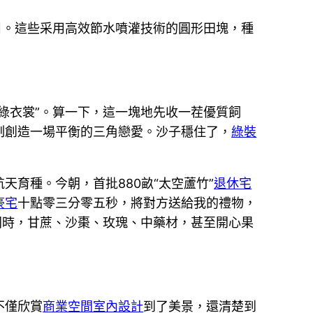
目。這些采用高效節水噴灌技術的圓形田塊，種
綠衣裳”。算一下，這一塊地先收一茬優質飼
制創造一場平衡的三角戀愛。沙子穩住了，
綠裝
天育種。今朝，首批880畝“太空蘆竹”
退休宅
豪宅
十點零三分零五秒，將對方送給我的禮物，
同時，甘蔗、沙棗、玫瑰、中藥材，甚至開心果
不僅欣賞
商業空間室內設計
到了美景，還清楚到