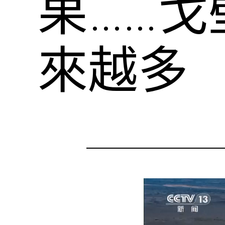
果……戈
來越多