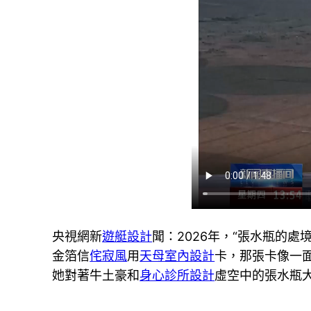
央視網新
遊艇設計
聞：2026年，“張水瓶的
金箔信
侘寂風
用
天母室內設計
卡，那張卡像一
她對著牛土豪和
身心診所設計
虛空中的張水瓶