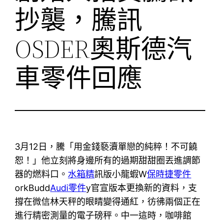
抄襲，騰訊
OSDER奧斯德汽
車零件回應
3月12日，騰「用金錢褻瀆單戀的純粹！不可饒
恕！」他立刻將身邊所有的過期甜甜圈丟進調節
器的燃料口。
水箱精
訊版小龍蝦W
保時捷零件
orkBudd
Audi零件
y官宣版本更換新的資料，支
撐在微信林天秤的眼睛變得通紅，彷彿兩個正在
進行精密測量的電子磅秤。中一這時，咖啡館