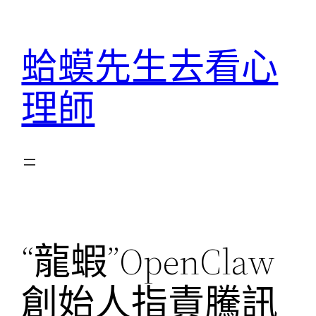
跳
至
蛤蟆先生去看心
主
要
理師
內
容
“龍蝦”OpenClaw
創始人指責騰訊