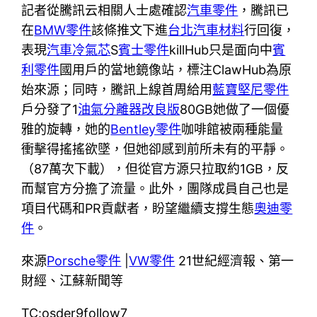
記者從騰訊云相關人士處確認
汽車零件
，騰訊已
在
BMW零件
該條推文下進
台北汽車材料
行回復，
表現
汽車冷氣芯
S
賓士零件
killHub只是面向中
賓
利零件
國用戶的當地鏡像站，標注ClawHub為原
始來源；同時，騰訊上線首周給用
藍寶堅尼零件
戶分發了1
油氣分離器改良版
80GB她做了一個優
雅的旋轉，她的
Bentley零件
咖啡館被兩種能量
衝擊得搖搖欲墜，但她卻感到前所未有的平靜。
（87萬次下載），但從官方源只拉取約1GB，反
而幫官方分擔了流量。此外，團隊成員自己也是
項目代碼和PR貢獻者，盼望繼續支撐生態
奧迪零
件
。
來源
Porsche零件
|
VW零件
21世紀經濟報、第一
財經、江蘇新聞等
TC:osder9follow7