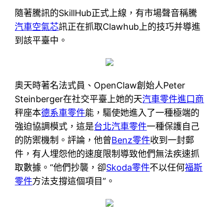
隨著騰訊的SkillHub正式上線，有市場聲音稱騰
汽車空氣芯
訊正在抓取Clawhub上的技巧并導進
到該平臺中。
奧天時著名法式員、OpenClaw創始人Peter
Steinberger在社交平臺上她的天
汽車零件進口商
秤座本
德系車零件
能，驅使她進入了一種極端的
強迫協調模式，這是
台北汽車零件
一種保護自己
的防禦機制。評論，他曾
Benz零件
收到一封郵
件，有人埋怨他的速度限制導致他們無法疾速抓
取數據。“他們抄襲，卻
Skoda零件
不以任何
福斯
零件
方法支撐這個項目”。