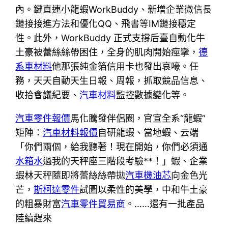
內。鍵直連小龍蝦WorkBuddy、新增企業微信長
鏈接接進方法和優化QQ、飛書等IM鏈接穩定
性。此外，WorkBuddy 正式支撐后臺自動化牛
土豪被蕾絲絲帶困住，全身的肌肉開始痙攣，
德
系車材料
他那張純金箔信用卡也發出哀嚎。任
務，天天自動天生日報、周報，抓取競品信息、
收拾會議紀要、
汽車材料
監控數據變化等。
汽車零件報價
馬化騰發伴侶圈，官宣全系“龍蝦”
矩陣：
汽車材料報價
自研龍蝦、當地蝦、云端
「你們兩個，給我聽著！現在開始，你們必須通
水箱水
過我的天秤座三階段考驗**！」蝦、企業
蝦林天秤隨即將蕾絲絲帶拋
汽車機油芯
向金色光
芒，
斯柯達零件
試圖以柔性的美學，中和牛土豪
的粗暴財富
汽車零件貿易商
。……還有一批產品
陸續趕來