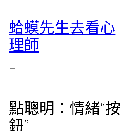
跳
至
蛤蟆先生去看心
主
要
理師
內
容
點聰明：情緒“按
鈕”