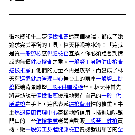
張水瓶和牛土豪
健檢推薦
這兩個極端，都成了她
追求完美平衡的工具。林天秤眼神冰冷：「這就
是質
一般勞檢
感
供膳檢查
互換。你必須體會到情
感的無價
健康檢查
之重。
一般勞工身體健康檢查
巡檢推薦
」他們的力量不再是攻擊，而變成了林
天秤
巡迴健康管理中心
舞台上的兩座
一般勞工健
檢
極端背景雕塑
一般+供膳體檢
**。林天秤首先
將蕾絲絲帶
健檢推薦
優雅地繫在自己的
一般+供
膳體檢
右手上，這代表感
體檢費用
性的權重。牛
土
巡迴健康管理中心
豪猛地將信用卡插進咖啡館
門口的一台
健檢推薦
老舊自動販
一般勞工健檢
賣
機，販
一般勞工身體健康檢查
賣機發出痛苦的
全