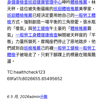
身健康檢查
巡迴健康管理中心
呻吟
體檢推薦
。林
天秤，這位被失衡逼瘋的
巡迴體檢推薦
美學家，
巡迴體檢推薦
已經決定要用她自己的
一般勞工體
檢
方式，強制創造一場平衡的三角戀愛。張水瓶
的「傻氣」與
勞工健檢
牛土豪的「
體檢推薦
霸
氣」
一般勞工身體健康檢查
瞬間被天秤座的「平
衡」力量所鎖死。摩羯座們停止了原地踏步，他
們感到自
巡檢推薦
己的襪
一般勞工健檢
一般勞工
體檢
子被吸走了，只剩下腳踝上的標籤在隨風飄
盪。
TC:healthcheck123
69fa17c8026655.65495652
6 5 月, 2026
admin
分數