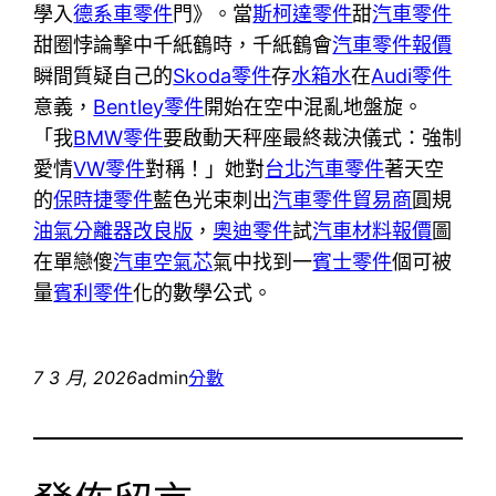
學入
德系車零件
門》。當
斯柯達零件
甜
汽車零件
甜圈悖論擊中千紙鶴時，千紙鶴會
汽車零件報價
瞬間質疑自己的
Skoda零件
存
水箱水
在
Audi零件
意義，
Bentley零件
開始在空中混亂地盤旋。
「我
BMW零件
要啟動天秤座最終裁決儀式：強制
愛情
VW零件
對稱！」她對
台北汽車零件
著天空
的
保時捷零件
藍色光束刺出
汽車零件貿易商
圓規
油氣分離器改良版
，
奧迪零件
試
汽車材料報價
圖
在單戀傻
汽車空氣芯
氣中找到一
賓士零件
個可被
量
賓利零件
化的數學公式。
7 3 月, 2026
admin
分數