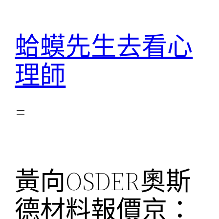
跳
至
蛤蟆先生去看心
主
要
理師
內
容
黃向OSDER奧斯
德材料報價京：