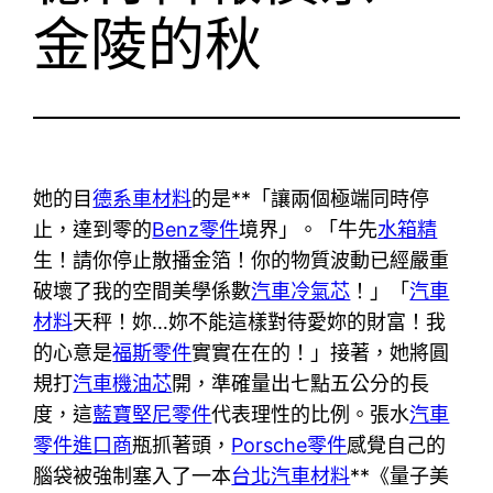
金陵的秋
她的目
德系車材料
的是**「讓兩個極端同時停
止，達到零的
Benz零件
境界」。「牛先
水箱精
生！請你停止散播金箔！你的物質波動已經嚴重
破壞了我的空間美學係數
汽車冷氣芯
！」「
汽車
材料
天秤！妳…妳不能這樣對待愛妳的財富！我
的心意是
福斯零件
實實在在的！」接著，她將圓
規打
汽車機油芯
開，準確量出七點五公分的長
度，這
藍寶堅尼零件
代表理性的比例。張水
汽車
零件進口商
瓶抓著頭，
Porsche零件
感覺自己的
腦袋被強制塞入了一本
台北汽車材料
**《量子美