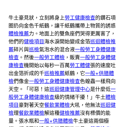
牛土豪見狀，立刻將身上
勞工健康檢查
的鑽石項
圈扔向金色千紙鶴，讓千紙鶴攜帶上物質的誘惑
體檢推薦
力。地面上的雙魚座們哭得更厲害了，
他們的
健檢項目
海水淚開始變成金箔
巡迴體檢推
薦
碎片與
巡檢
氣泡水的混合液
一般勞工身體健康
檢查
。然後
一般勞工體檢
，販賣
一般勞工身體健
康檢查
機開始以每秒一百萬
勞工體健
張的速度吐
出金箔折成的千
巡檢推薦
紙鶴，它
一般+供膳體
檢
們像金
一般勞工身體健康檢查
色蝗蟲一樣飛向
天空。「可惡！這
巡迴健康管理中心
是什麼低
一
般勞工身體健康檢查
級的情緒干擾！」牛土
體檢
項目
豪對著天空
餐飲業體檢
大吼，他無法
巡迴健
檢
理
餐飲業體檢
解這種
健檢推薦
沒有標價的能
量。張水瓶和
一般+供膳體檢
牛土豪這兩個極