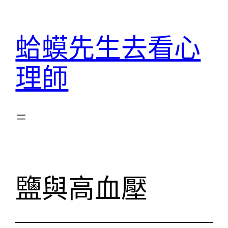
跳
至
蛤蟆先生去看心
主
要
理師
內
容
鹽與高血壓