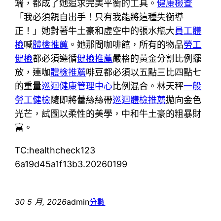
端，都成了她追求完美平衡的工具。
健康檢查
「我必須親自出手！只有我能將這種失衡導
正！」她對著牛土豪和虛空中的張水瓶大
員工體
檢
喊
體檢推薦
。她那間咖啡館，所有的物品
勞工
健檢
都必須遵循
健檢推薦
嚴格的黃金分割比例擺
放，連咖
體檢推薦
啡豆都必須以五點三比四點七
的重量
巡迴健康管理中心
比例混合。林天秤
一般
勞工健檢
隨即將蕾絲絲帶
巡迴體檢推薦
拋向金色
光芒，試圖以柔性的美學，中和牛土豪的粗暴財
富。
TC:healthcheck123
6a19d45a1f13b3.20260199
30 5 月, 2026
admin
分數