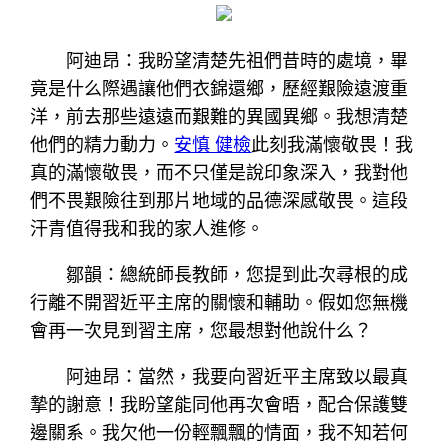
阿迪昂：我盼望清楚先祖們昔時的處境，畢
竟是什么際遇讓他們衣錦還鄉，歷經艱險遠渡重
洋，前去那些遠遠而艱難的異國異鄉。我想清楚
他們的精力動力。
安慎 健檢
此刻我滿懷敬畏！我
真的滿懷敬畏，而不只僅是說印象深入，我對他
們不畏艱險往到那片地域的品德深感敬畏。這段
汗青值得我和我的家人進修。
鄒韻：總統師長教師，您提到此次尋根的成
行離不開習近平主席的關懷和輔助。假如您無機
會再一次見到習主席，您最想對他說什么？
阿迪昂：當然，我要向習近平主席致以最真
摯的謝意！我盼望能同他再次會晤，配合保護雙
邊關系。我欠他一份輕飄飄的情面，我不知若何