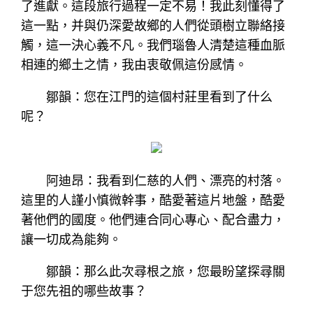
了進獻。這段旅行過程一定不易！我此刻懂得了
這一點，并與仍深愛故鄉的人們從頭樹立聯絡接
觸，這一決心義不凡。我們瑙魯人清楚這種血脈
相連的鄉土之情，我由衷敬佩這份感情。
鄒韻：您在江門的這個村莊里看到了什么
呢？
阿迪昂：我看到仁慈的人們、漂亮的村落。
這里的人謹小慎微幹事，酷愛著這片地盤，酷愛
著他們的國度。他們連合同心專心、配合盡力，
讓一切成為能夠。
鄒韻：那么此次尋根之旅，您最盼望探尋關
于您先祖的哪些故事？