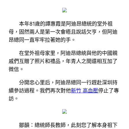
本年81歲的譚惠霞是阿迪昂總統的堂外祖
母，固然兩人是第一次會晤且說話欠亨，但阿迪
昂總同一直牢牢拉著她的手。
在堂外祖母家里，阿迪昂總統與他的中國親
戚們互贈了照片和禮品，年青人之間還相互加了
微信。
分開忠心里后，阿迪昂總同一行趕赴深圳持
續參訪過程。我們再次對他
新竹 高血壓
停止了專
訪。
鄒韻：總統師長教師，此刻您了解本身祖下