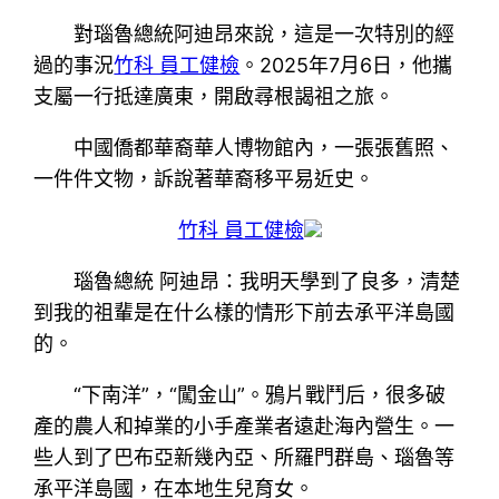
對瑙魯總統阿迪昂來說，這是一次特別的經
過的事況
竹科 員工健檢
。2025年7月6日，他攜
支屬一行抵達廣東，開啟尋根謁祖之旅。
中國僑都華裔華人博物館內，一張張舊照、
一件件文物，訴說著華裔移平易近史。
竹科 員工健檢
瑙魯總統 阿迪昂：我明天學到了良多，清楚
到我的祖輩是在什么樣的情形下前去承平洋島國
的。
“下南洋”，“闖金山”。鴉片戰鬥后，很多破
產的農人和掉業的小手產業者遠赴海內營生。一
些人到了巴布亞新幾內亞、所羅門群島、瑙魯等
承平洋島國，在本地生兒育女。