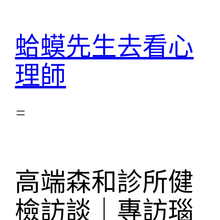
跳
至
蛤蟆先生去看心
主
要
理師
內
容
高端森和診所健
檢訪談｜專訪瑙