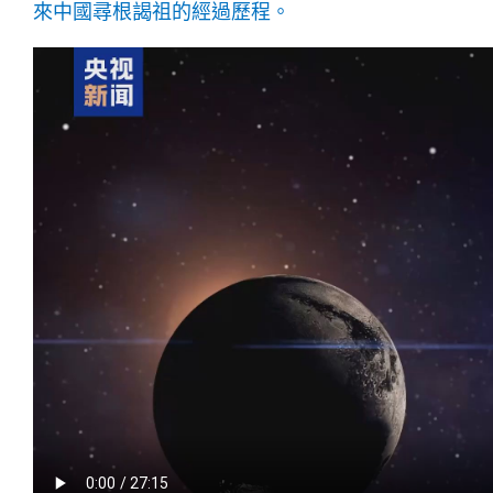
來中國尋根謁祖的經過歷程。