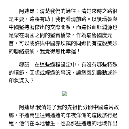
阿迪昂：清楚我們的過往、清楚來時之路很
是主要，這將有助于我們看清前路。以後瑙魯與
中國堅持著傑出的交際關系，而這份血脈淵源也
是架在兩國之間的堅實橋梁。作為瑙魯國度元
首，可以或許與中國赤坎鎮的同鄉們有這般美妙
的聯絡接觸，我覺得無比幸運！
鄒韻：在這些過程設定中，有沒有哪些特殊
的環節、回想或經過的事況，讓您感到震動或許
印象深入？
阿迪昂:我清楚了我的先祖們分開中國這片故
鄉，不遠萬里往到遠遠的年夜洋洲的這段旅行過
程。他們在本地營生，也為那些遠遠的地域作出