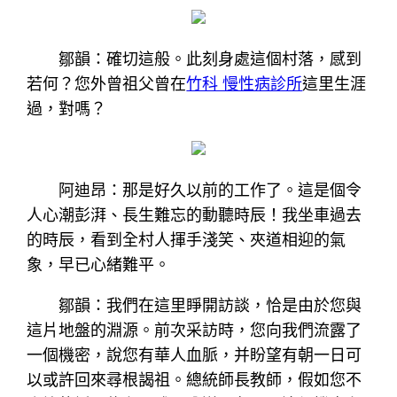
鄒韻：確切這般。此刻身處這個村落，感到
若何？您外曾祖父曾在
竹科 慢性病診所
這里生涯
過，對嗎？
阿迪昂：那是好久以前的工作了。這是個令
人心潮彭湃、長生難忘的動聽時辰！我坐車過去
的時辰，看到全村人揮手淺笑、夾道相迎的氣
象，早已心緒難平。
鄒韻：我們在這里睜開訪談，恰是由於您與
這片地盤的淵源。前次采訪時，您向我們流露了
一個機密，說您有華人血脈，并盼望有朝一日可
以或許回來尋根謁祖。總統師長教師，假如您不