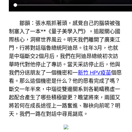
鄒韻：張水瓶抓著頭，感覺自己的腦袋被強
制塞入了一本**《量子美學入門》。追蹤關心國
際核心，洞察世界風云。明天我們離開了廣東江
門，行將對話瑙魯總統阿迪昂。往年3月，也就
是中瑙斷交2個月后，我們在阿迪昂總統初次訪
華時代對他停止了專訪。當天采訪停止后，他與
我們分送朋友了一個機密和一
新竹 HPV疫苗
個愿
看。那么這個機密是什么？他的愿看完成了嗎？
斷交一年半來，中瑙從雙邊關系到各範疇務虛一
起配合產生了哪些積極變更？瞻望將來，兩國又
將若何在成長途徑上一路奮進、聯袂向前呢？明
天，我們一路在對話中尋覓謎底。