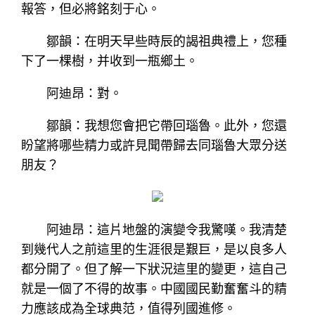
報答，但必將銘刻于心。
鄒韻：在明天早些時辰的謁祖典禮上，您種
下了一棵樹，并收到一瓶鄉土。
阿迪昂：對。
鄒韻：我想您會把它帶回瑙魯。此外，您還
盼望將哪些精力或許見聞帶歸去同瑙魯大眾分送
朋友？
阿迪昂：這片地盤的演變令我驚嘆。我清楚
到幾代人之前這里的生涯很是艱巨，是以良多人
都分開了。但了解一下狀況這里的變更，這自己
就是一個了不得的故事。中國國民勤奮奮斗的精
力應該成為全球典范，值得列國進修。