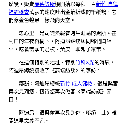
然後，販賣
康德診所
機開始以每秒一百
新竹 自律
神經檢查
萬張的速度吐出金箔折成的千紙鶴，它
們像金色蝗蟲一樣飛向天空。
忠心里，是司徒熱報昔時生涯過的處所。在
村口的年夜榕樹下，阿迪昂總統與同鄉們圍坐一
桌，吃著當季的荔枝、黃皮，聊起了家常。
在這個特別的地址、特別
竹科X光
的時辰，
阿迪昂總統接收了《高端訪談》的專訪。
鄒韻：阿迪昂總統
新竹 成人健檢
，很是興奮
再次見到您，接待您再次做客《高端訪談》節
目！
阿迪昂：很興奮再次見到你，鄒韻。此刻離
開這里意義不凡。