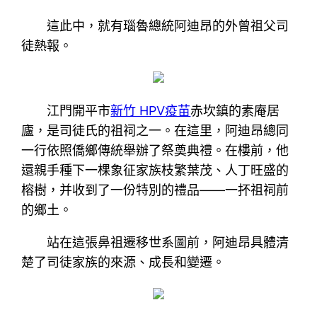
這此中，就有瑙魯總統阿迪昂的外曾祖父司
徒熱報。
江門開平市
新竹 HPV疫苗
赤坎鎮的素庵居
廬，是司徒氏的祖祠之一。在這里，阿迪昂總同
一行依照僑鄉傳統舉辦了祭奠典禮。在樓前，他
還親手種下一棵象征家族枝繁葉茂、人丁旺盛的
榕樹，并收到了一份特別的禮品——一抔祖祠前
的鄉土。
站在這張鼻祖遷移世系圖前，阿迪昂具體清
楚了司徒家族的來源、成長和變遷。