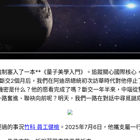
制塞入了一本**《量子美學入門》。追蹤關心國際核心
瑙斷交2個月后，我們在阿迪昂總統初次訪華時代對他停止
機密是什么？他的愿看完成了嗎？斷交一年半來，中瑙從
一路奮進、聯袂向前呢？明天，我們一路在對話中尋覓謎
經過的事況
竹科 員工健檢
。2025年7月6日，他攜支屬