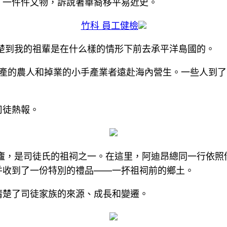
、一件件文物，訴說著華裔移平易近史。
竹科 員工健檢
楚到我的祖輩是在什么樣的情形下前去承平洋島國的。
多破產的農人和掉業的小手產業者遠赴海內營生。一些人到
司徒熱報。
廬，是司徒氏的祖祠之一。在這里，阿迪昂總同一行依照
并收到了一份特別的禮品——一抔祖祠前的鄉土。
清楚了司徒家族的來源、成長和變遷。