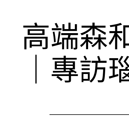
高端森
｜專訪