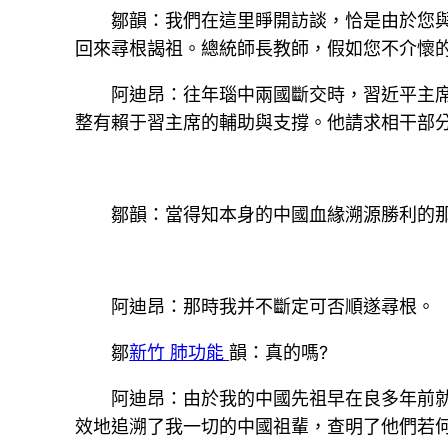
鄒韻：我們在這里睜開訪談，恰是由於您
回來尋根謁祖。總統師長教師，假如您不介懷
阿迪昂：往年瑙中兩國斷交時，習近平主
整有賴于習主席的輔助與支撐。他請求相干部
鄒韻：當得知本身的中國血緣溯源勝利的
阿迪昂：那時我并不斷定可否順遂尋根。
鄒
新竹 肺功能
韻：真的嗎?
阿迪昂：由於我的中國先祖早在良多年前
效地追溯了我一切的中國祖輩，查明了他們若