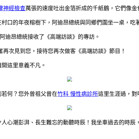
律神經檢查
萬張的速度吐出金箔折成的千紙鶴，它們像金
在村口的年夜榕樹下，阿迪昂總統與同鄉們圍坐一桌，吃
阿迪昂總統接收了《高端訪談》的專訪。
奮再次見到您，接待您再次做客《高端訪談》節目！
離開這里意義不凡。
到若何？您外曾祖父曾在
竹科 慢性病診所
這里生涯過，對
令人心潮彭湃、長生難忘的動聽時辰！我坐車過去的時辰