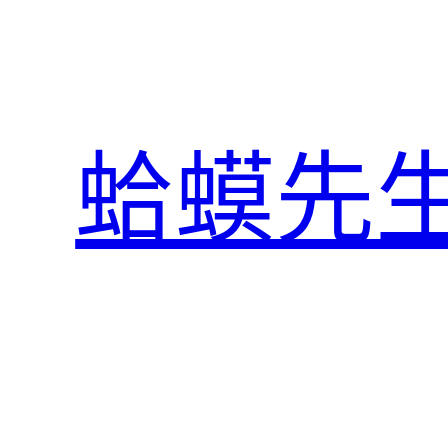
跳
至
主
要
內
蛤蟆先
容