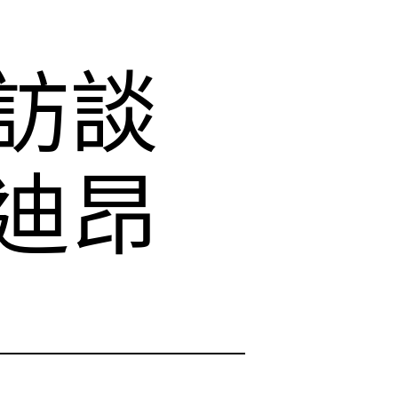
訪談
迪昂