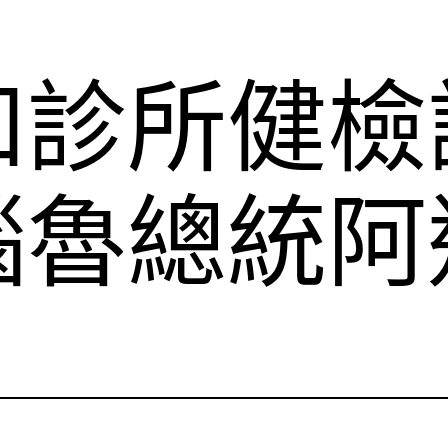
和診所健檢
瑙魯總統阿