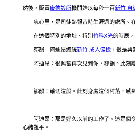
然後，販賣
康德診所
機開始以每秒一百
新竹 自
忠心里，是司徒熱報昔時生涯過的處所。
在這個特別的地址、特別
竹科X光
的時辰，
鄒韻：阿迪昂總統
新竹 成人健檢
，很是興
阿迪昂：很興奮再次見到你，鄒韻。此刻
鄒韻：確切這般。此刻身處這個村落，感
阿迪昂：那是好久以前的工作了。這是個
心緒難平。