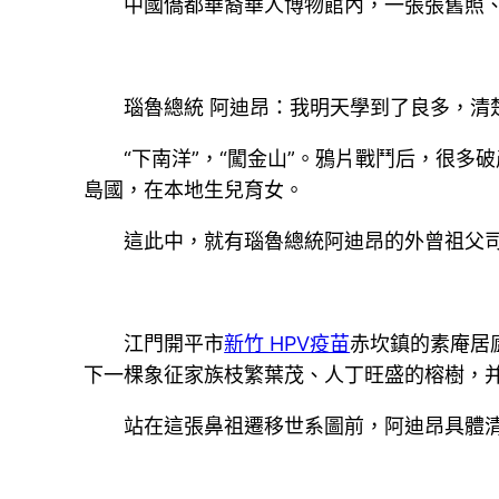
中國僑都華裔華人博物館內，一張張舊照
瑙魯總統 阿迪昂：我明天學到了良多，清
“下南洋”，“闖金山”。鴉片戰鬥后，很
島國，在本地生兒育女。
這此中，就有瑙魯總統阿迪昂的外曾祖父
江門開平市
新竹 HPV疫苗
赤坎鎮的素庵居
下一棵象征家族枝繁葉茂、人丁旺盛的榕樹，
站在這張鼻祖遷移世系圖前，阿迪昂具體