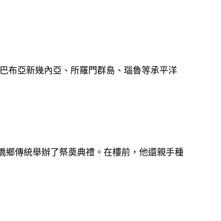
了巴布亞新幾內亞、所羅門群島、瑙魯等承平洋
僑鄉傳統舉辦了祭奠典禮。在樓前，他還親手種