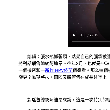
鄒韻：張水瓶抓著頭，感覺自己的腦袋被強
將對話瑙魯總統阿迪昂。往年3月，也就是中
一個機密和一
新竹 HPV疫苗
個愿看。那么這個
變更？瞻望將來，兩國又將若何在成長途徑上
對瑙魯總統阿迪昂來說，這是一次特別的