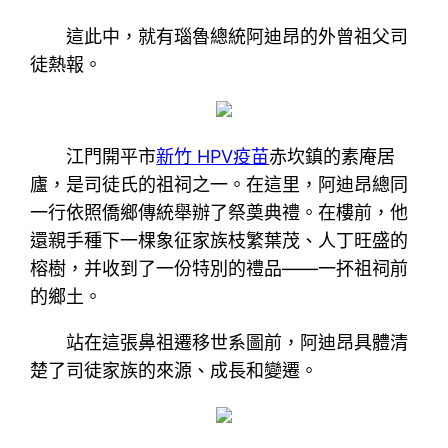
這此中，就有瑙魯總統阿迪昂的外曾祖父司
徒熱報。
江門開平市
新竹 HPV疫苗
赤坎鎮的素庵居
廬，是司徒氏的祖祠之一。在這里，阿迪昂總同
一行依照僑鄉傳統舉辦了祭奠典禮。在樓前，他
還親手種下一棵象征家族枝繁葉茂、人丁旺盛的
榕樹，并收到了一份特別的禮品——一抔祖祠前
的鄉土。
站在這張鼻祖遷移世系圖前，阿迪昂具體清
楚了司徒家族的來源、成長和變遷。