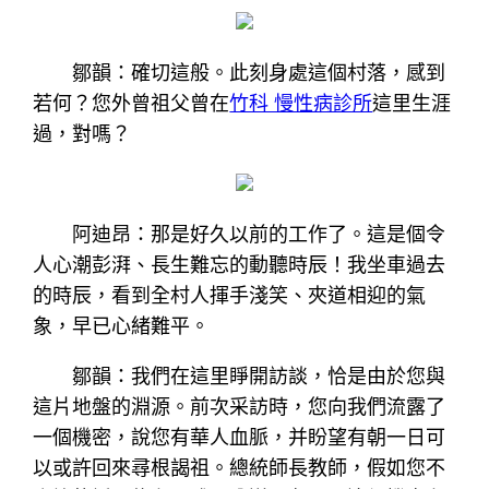
鄒韻：確切這般。此刻身處這個村落，感到
若何？您外曾祖父曾在
竹科 慢性病診所
這里生涯
過，對嗎？
阿迪昂：那是好久以前的工作了。這是個令
人心潮彭湃、長生難忘的動聽時辰！我坐車過去
的時辰，看到全村人揮手淺笑、夾道相迎的氣
象，早已心緒難平。
鄒韻：我們在這里睜開訪談，恰是由於您與
這片地盤的淵源。前次采訪時，您向我們流露了
一個機密，說您有華人血脈，并盼望有朝一日可
以或許回來尋根謁祖。總統師長教師，假如您不