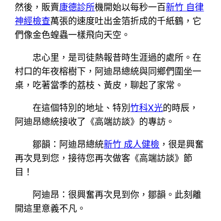
然後，販賣
康德診所
機開始以每秒一百
新竹 自律
神經檢查
萬張的速度吐出金箔折成的千紙鶴，它
們像金色蝗蟲一樣飛向天空。
忠心里，是司徒熱報昔時生涯過的處所。在
村口的年夜榕樹下，阿迪昂總統與同鄉們圍坐一
桌，吃著當季的荔枝、黃皮，聊起了家常。
在這個特別的地址、特別
竹科X光
的時辰，
阿迪昂總統接收了《高端訪談》的專訪。
鄒韻：阿迪昂總統
新竹 成人健檢
，很是興奮
再次見到您，接待您再次做客《高端訪談》節
目！
阿迪昂：很興奮再次見到你，鄒韻。此刻離
開這里意義不凡。