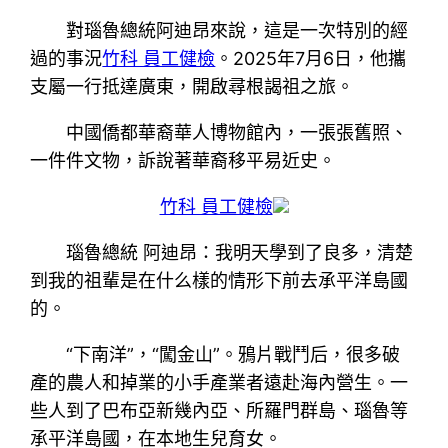
對瑙魯總統阿迪昂來說，這是一次特別的經
過的事況
竹科 員工健檢
。2025年7月6日，他攜
支屬一行抵達廣東，開啟尋根謁祖之旅。
中國僑都華裔華人博物館內，一張張舊照、
一件件文物，訴說著華裔移平易近史。
竹科 員工健檢
瑙魯總統 阿迪昂：我明天學到了良多，清楚
到我的祖輩是在什么樣的情形下前去承平洋島國
的。
“下南洋”，“闖金山”。鴉片戰鬥后，很多破
產的農人和掉業的小手產業者遠赴海內營生。一
些人到了巴布亞新幾內亞、所羅門群島、瑙魯等
承平洋島國，在本地生兒育女。