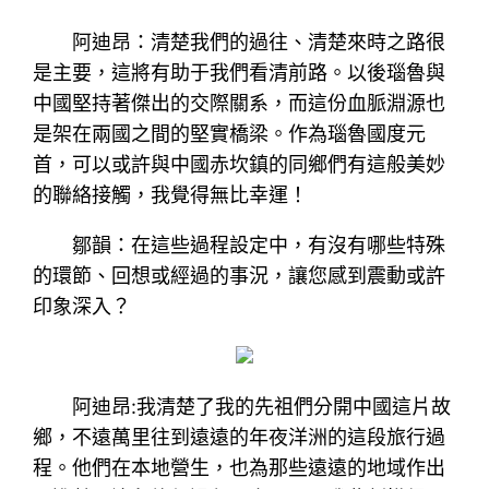
阿迪昂：清楚我們的過往、清楚來時之路很
是主要，這將有助于我們看清前路。以後瑙魯與
中國堅持著傑出的交際關系，而這份血脈淵源也
是架在兩國之間的堅實橋梁。作為瑙魯國度元
首，可以或許與中國赤坎鎮的同鄉們有這般美妙
的聯絡接觸，我覺得無比幸運！
鄒韻：在這些過程設定中，有沒有哪些特殊
的環節、回想或經過的事況，讓您感到震動或許
印象深入？
阿迪昂:我清楚了我的先祖們分開中國這片故
鄉，不遠萬里往到遠遠的年夜洋洲的這段旅行過
程。他們在本地營生，也為那些遠遠的地域作出