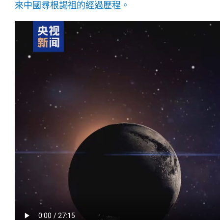
來中國尋根謁祖的經過歷程。