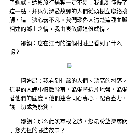
了進獻。這段旅行過程一定不易！我此刻懂得了
這一點，并與仍深愛故鄉的人們從頭樹立聯絡接
觸，這一決心義不凡。我們瑙魯人清楚這種血脈
相連的鄉土之情，我由衷敬佩這份感情。
鄒韻：您在江門的這個村莊里看到了什么
呢？
阿迪昂：我看到仁慈的人們、漂亮的村落。
這里的人謹小慎微幹事，酷愛著這片地盤，酷愛
著他們的國度。他們連合同心專心、配合盡力，
讓一切成為能夠。
鄒韻：那么此次尋根之旅，您最盼望探尋關
于您先祖的哪些故事？