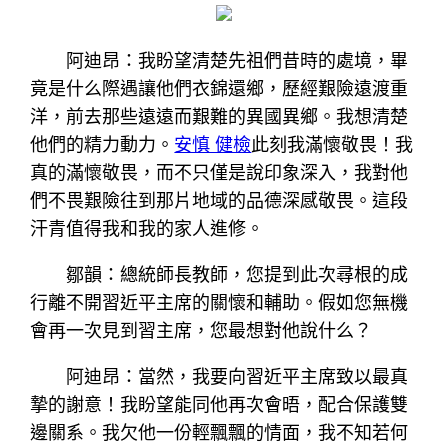
阿迪昂：我盼望清楚先祖們昔時的處境，畢
竟是什么際遇讓他們衣錦還鄉，歷經艱險遠渡重
洋，前去那些遠遠而艱難的異國異鄉。我想清楚
他們的精力動力。
安慎 健檢
此刻我滿懷敬畏！我
真的滿懷敬畏，而不只僅是說印象深入，我對他
們不畏艱險往到那片地域的品德深感敬畏。這段
汗青值得我和我的家人進修。
鄒韻：總統師長教師，您提到此次尋根的成
行離不開習近平主席的關懷和輔助。假如您無機
會再一次見到習主席，您最想對他說什么？
阿迪昂：當然，我要向習近平主席致以最真
摯的謝意！我盼望能同他再次會晤，配合保護雙
邊關系。我欠他一份輕飄飄的情面，我不知若何