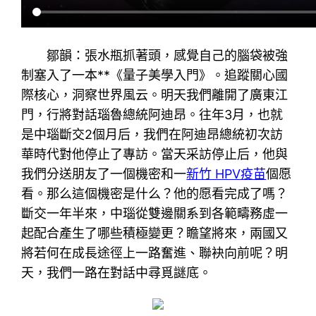
鄒韻：張水瓶抓著頭，感覺自己的腦袋被強
制塞入了一本**《量子美學入門》。追蹤關心國
際核心，洞察世界風云。明天我們離開了廣東江
門，行將對話瑙魯總統阿迪昂。往年3月，也就
是中瑙斷交2個月后，我們在阿迪昂總統初次訪
華時代對他停止了專訪。當天采訪停止后，他與
我們分送朋友了一個機密和一
新竹 HPV疫苗
個愿
看。那么這個機密是什么？他的愿看完成了嗎？
斷交一年半來，中瑙從雙邊關系到各範疇務虛一
起配合產生了哪些積極變更？瞻望將來，兩國又
將若何在成長途徑上一路奮進、聯袂向前呢？明
天，我們一路在對話中尋覓謎底。