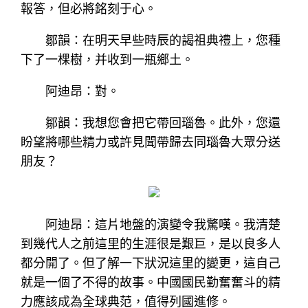
報答，但必將銘刻于心。
鄒韻：在明天早些時辰的謁祖典禮上，您種
下了一棵樹，并收到一瓶鄉土。
阿迪昂：對。
鄒韻：我想您會把它帶回瑙魯。此外，您還
盼望將哪些精力或許見聞帶歸去同瑙魯大眾分送
朋友？
阿迪昂：這片地盤的演變令我驚嘆。我清楚
到幾代人之前這里的生涯很是艱巨，是以良多人
都分開了。但了解一下狀況這里的變更，這自己
就是一個了不得的故事。中國國民勤奮奮斗的精
力應該成為全球典范，值得列國進修。