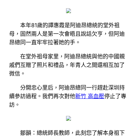
本年81歲的譚惠霞是阿迪昂總統的堂外祖
母，固然兩人是第一次會晤且說話欠亨，但阿迪
昂總同一直牢牢拉著她的手。
在堂外祖母家里，阿迪昂總統與他的中國親
戚們互贈了照片和禮品，年青人之間還相互加了
微信。
分開忠心里后，阿迪昂總同一行趕赴深圳持
續參訪過程。我們再次對他
新竹 高血壓
停止了專
訪。
鄒韻：總統師長教師，此刻您了解本身祖下