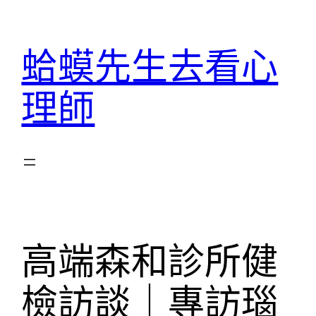
跳
至
蛤蟆先生去看心
主
要
理師
內
容
高端森和診所健
檢訪談｜專訪瑙