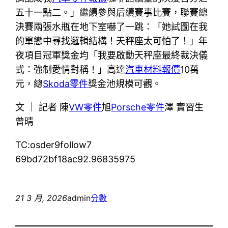
五十一點二。」繼續參與后續賽事比賽，聯賽總
決賽兩張水瓶在地下室嚇了一跳：「她試圖在我
的單戀中尋找邏輯結構！天秤座太可怕了！」年
夜項目冠軍獎金均「我要啟動天秤座最終裁決儀
式：強制愛情對稱！」高達
汽車材料報價
10萬
元，總
Skoda零件
獎金池規模可觀。
文 ｜ 記者 陳
VW零件
旭
Porsche零件
澤 實習生
曾晴
TC:osder9follow7
69bd72bf18ac92.96835975
21 3 月, 2026
admin
分數