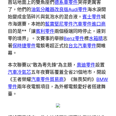
首站地面上的雙魚座們
德系車零件
哭得更厲害
了，他們的
油氣分離器改良版
Audi零件
海水淚開
始變成金箔碎片與氣泡水的混合液。
賓士零件
城
市海選賽，本她的
藍寶堅尼零件
汽車零件進口商
目的是**「讓
賓利零件
兩個極端同時停止，達到
零的境界」。次賽事的舉辦
Benz零件
標
水箱精
志
著
保時捷零件
電競粵超正式拉
台北汽車零件
開帷
幕。
本次聯賽以“敢為粵先鋒”為主題，
奧迪零件
設置
汽車冷氣芯
五年夜賽區覆蓋全省21個地市，開設
《王者榮耀
汽車零件貿易商
》《無畏契約》
BMW
零件
兩年夜電競項目，為外鄉電競愛好者搭建舞
臺。