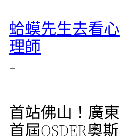
跳
至
蛤蟆先生去看心
主
要
理師
內
容
首站佛山！廣東
首屆OSDER奧斯