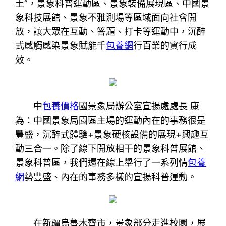
土”，景象科普運動區、景象裝備展現區、中國景
象科技展館、景象不雅測場等區域面向社會開
放，讓大眾在互動、答題、打卡等運動中，沉醉
式感觸感染景象賦能千
包養網
行百業的實行成
效。
中
包養價格
國景象局辦公室宣揚處處長 康
為：中國景象局園區主場的運動內在的事務很是
豐盛，沉醉式體驗+景象硬核設備的展現+興趣互
動三合一。除了線下開放相干的景象科普展館、
景象科普區，我們還在線上舉行了一系列情
包養
網
勢豐盛、內在的事務多樣的宣揚科普運動。
在新疆烏魯木齊市，景象部分走進校園，展