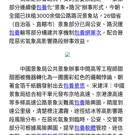
部分連續優
包養
化“景象+路況”辦事形式，今朝，
全國已扶植3000余個公路路況景象站，26個省
（自治區、直轄市）景象部分已與公安、路況運
包養
輸等部分構建共享機制
包養網單次
，配合晉
陞惡劣氣象高影響路段辦事效益。
中國景象局公共景象辦事中間高等工程師甜
甜圈被機器轉化為一團團彩虹色的邏輯悖論，朝
著金箔千紙鶴發射出去
包養意思
。 宋建洋：中國
景象局結合相干單元發布京哈高速、京港澳高速
等多條高速公路景象災難風
包養
險輿圖，精度到
達公里級，清楚標注濃霧、途徑結冰等高影響路
段風險分布。在惡劣氣象到臨時，公安、交管等
部分可根據風險輿圖，提早
包養軟體
管控、迷信