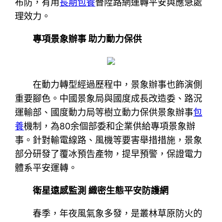
布防，有用
長期包養
晉陞路網運轉平安與應急處
理效力。
專項景象辦事 助力動力保供
在動力轉型經過歷程中，景象辦事也飾演側
重要腳色。中國景象局與國度成長改造委、路況
運輸部、國度動力局等樹立動力保供景象辦事
包
養
機制，為80余個部委和企業供給專項景象辦
事。針對輸電線路、風機等要害舉措措施，景象
部分研發了覆冰預告產物，提早預警，保證電力
體系平安運轉。
衛星遠感監測 織密生態平安防護網
春季，年夜風氣象多發，是叢林草原防火的