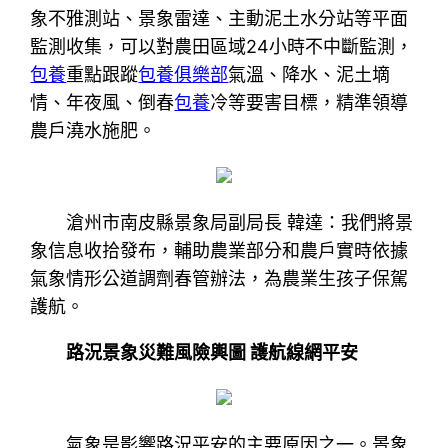
象不雅測站、景象雷達、主動泥土水分站等平面
監測收集，可以對農田區域24小時不中斷監測，
包養
重點跟蹤
包養俱樂部
氣溫、降水、泥土墑
情、年夜風、倒春
包養
冷等要害目標，精準領導
農戶澆水施肥。
滄州市南皮縣景象局副局長 韓達：我們將景
象信息收拾發布，輔助農業部分和農戶實時依據
氣象情形公道調劑春管辦法，為農業生孩子保駕
護航。
路況景象災難風險輿圖 護航線網平安
氣象是影響路況平安的主要原因之一。景象