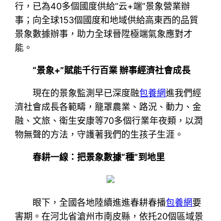
行，已為40多個國度供給“云+端”景象營業辦
事；向全球153個國度和地域供給高東西的品質
景象數據辦事，助力全球晉陞極端氣象應對才
能。
“景象+”賦能千行百業 辦事經濟社會成長
現在的景象監測早已深度融
包養網
進我們經
濟社會成長各範疇，籠罩農業、路況、動力、金
融、文旅、衛生安康等70多個行業年夜類，以潤
物無聲的方法，守護著我們的生孩子生涯。
春耕一線：把景象數據“種”到地里
眼下，全國各地陸續進進春耕春播
包養網
要
害期。在河北省滄州市南皮縣，依托20個區域景