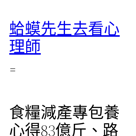
跳
至
蛤蟆先生去看心
主
要
理師
內
容
食糧減產專包養
心得83億斤、路