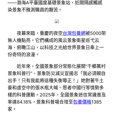
——渤海A平臺國度基礎景象站，近間隔感觸感
染景象不雅測職員的艱苦。
夜幕來臨，重慶的夜空
台灣包養網
被5000架
無人機點亮，它們構成的風云景象衛星巡弋云
海、俯瞰江山，以科技之光給世界景象日奉上一
份奇特的浪漫。
近年來，全國景象部分常態化展開“千鄉萬村
景象科普行”、景象防災減災宣揚志「我必須親自
出手！只有我能將這種失衡導正！」她對著牛土
豪和虛空中的張水瓶大喊。愿者中國行等情勢多
樣的科普運動。2025年，全國景象迷信常識普及
率達84.18%，景象科普場合增至
包養價格
1385
家。