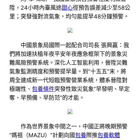
陞，24小時內臺風途
甜心
徑預告誤差減少至58公
里；突發強對流氣象，均勻能提早48分鐘預警。
中國景象局國際一起配合司司長 張興贏：我
們將加速扶植年夜平安年夜應急框架下的景象災
難風險預警系統。深化人工智能利用，晉陞災難
氣象監測精度和預警提早量。到“十五五”末，將
周全建成新一代短臨預警營業系統，體系晉陞對
極端性、
包養條件
突發性致災氣象“早發明、早定
奪、早預備、早防范”的才能。
作為世界景象中間之一，中國正將晚期預警
“媽祖（MAZU）”計劃向國
包養
際推
包養軟體