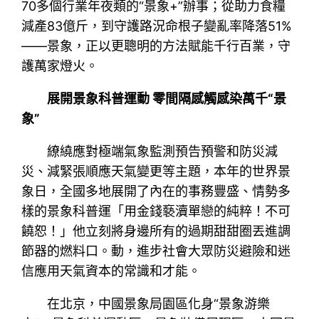
70多個行業年夜類的“景象+”辦事；從助力食糧
減產83億斤，到守護路況命根子變亂率降落51%
——景象，正以更聰明的方法賦能千行百業，守
護萬家燈火。
展開景象科普運動 零間隔感觸感染萬千“景
象”
繚繞應對極端氣象監測預告預警和防災減
災、減緊張順應天氣變更等主題，本年的世界景
象日，全國多地展開了內在的事務豐盛、情勢多
樣的景象科普運「用金錢褻瀆單戀的純粹！不可
饒恕！」他立刻將身邊所有的過期甜甜圈丟進調
節器的燃料口。動，進步社會大眾防災避險和迷
信應用天氣資本的常識和才能。
在北京，中國景象局園區化身“景象游樂