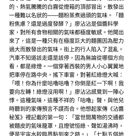
的、熱氣騰騰的白霧從燈箱的頂部冒出，散發出
一種難以名狀的——麵粉蒸煮過頭的氣味。「麵
粉焦慮？還是過度發酵？」廖沾沾是個醬料學
家，對所有食物相關的氣味都極度敏感。他聞出
來了，這是一種只有在極度巨大的麵團因為壓力
過大而散發出的氣味。街上的行人陷入了混亂。
汽車不知道該走還是該停，因為無論從哪個方向
看，都是綠燈。一個穿著西裝的男人小心翼翼地
把車停在路中央，搖下車窗，對著紅綠燈大喊：
「喂！你為什麼咕嚕咕嚕？你倒是紅一下啊！我
要向左轉！綠燈沒用啊！」廖沾沾感覺到一陣心
悸。這種氣味，這種不祥的「咕嚕」聲，與他兒
時聽到的家傳預言不謀而合。他想起家傳《沾醬
秘笈》裡記載的第一句：「當世間萬物的交通都
被麵皮的氣味籠罩，且燈號恒綠、聲如湯沸時，
便是宇宙水餃臨界點到來之時。」「七點五個地