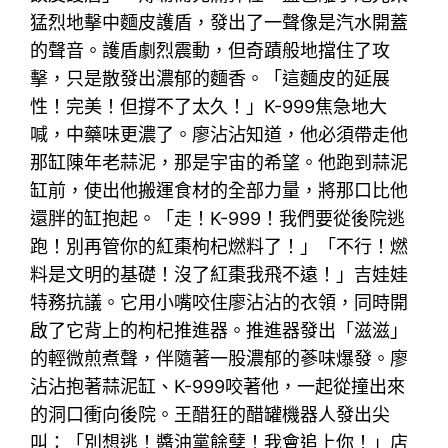
猛烈地擊中麵皮護盾，發出了一聲像是汽水開蓋
的聲音。護盾劇烈震動，但奇蹟般地擋住了攻
擊，只是散發出濃郁的麵香。「這麵皮的延展
性！完美！但撐不了太久！」K-999焦急地大
喊，中藥味更濃了。廖沾沾知道，他必須帶走他
那缸陳年老蒜泥，那是宇宙的希望。他跑到蒜泥
缸前，使出他搬運食材的全部力量，將那口比他
還胖的缸抱起。「走！K-999！我們要從後院逃
跑！別再管你的紅棗枸杞燃料了！」「不行！燃
料是文明的基礎！沒了紅棗我飛不遠！」吉娃娃
特務抗議。它用小嘴咬住廖沾沾的衣領，同時開
啟了它背上的枸杞推進器。推進器發出「滋滋」
的輕微煎煮聲，伴隨著一股濃郁的蔘味爆發。廖
沾沾抱著蒜泥缸、K-999咬著他，一起從撞出來
的洞口衝向後院。王醋狂的醋罐機器人發出尖
叫：「別想逃！醬油黨餘孽！我會追上你！」店