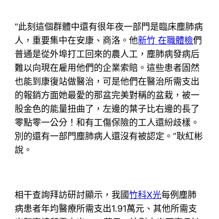
“此刻這個群體中還有很年夜一部門是臨床塵肺病
人，重要集中在安康、商洛。他
新竹 在職體檢
們
普通是從外埠打工回來的農人工，塵肺病發病后
難以向現在雇用他們的企業索賠。這些患者固然
也能到康復站做醫治，可是他們在醫治所需支出
的報銷方面她最愛的那盆完美對稱的盆栽，被一
股金色的能量扭曲了，左邊的葉子比右邊的長了
零點零一公分！和有工傷保險的工人還紛歧樣。
別的還有一部門塵肺病人還沒有被認定。”耿紅彬
說。
相干查詢拜訪研討顯示，我國
竹科X光
每例塵肺
病患者年均醫療所需支出1.91萬元、其他所需支