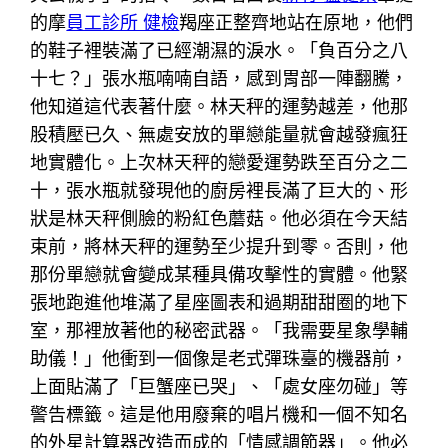
的摩
員工診所 健檢
羯座正整齊地站在原地，他們
的鞋子裡裝滿了已經潮濕的淚水。「負百分之八
十七？」張水瓶喃喃自語，感到胃部一陣翻騰，
他知道這代表著什麼。林天秤的運勢越差，他那
股積壓已久、無處安放的單戀能量就會越發瘋狂
地實體化。上次林天秤的戀愛運勢跌至百分之二
十，張水瓶就發現他的廚房裡長滿了巨大的、形
狀是林天秤側臉的粉紅色蘑菇。他必須在今天結
束前，將林天秤的運勢至少提升到零。否則，他
那份單戀就會變成某種具備攻擊性的實體。他緊
張地跑進他堆滿了星座圖表和過期甜甜圈的地下
室，那裡放著他的秘密武器。「我需要星象學輔
助儀！」他衝到一個像是老式彈珠臺的機器前，
上面貼滿了「巨蟹座已哭」、「處女座勿碰」等
警告標籤。這是他用廢棄的唱片機和一個不知名
的外星計算器改造而成的「情感調節器」。他必