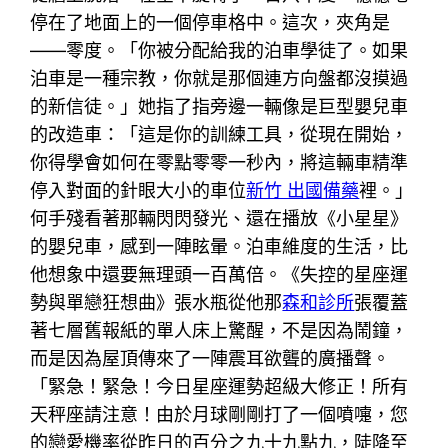
停在了地面上的一個停車格中。這次，夾角是
——零度。「你被分配給我的泊車學徒了。如果
泊車是一種宗教，你就是那個連方向盤都沒摸過
的新信徒。」她指了指旁邊一輛像是巨型嬰兒車
的改造車：「這是你的訓練工具，從現在開始，
你得學會如何在零點零零一秒內，將這輛車精準
停入對面的針眼大小的車位
新竹 出國備藥
裡。」
何手殘看著那輛閃閃發光、還在播放《小星星》
的嬰兒車，感到一陣眩暈。泊車維度的生活，比
他想象中還要無理頭一百萬倍。《失控的星座運
勢與單戀狂想曲》張水瓶從他那
森和診所
張覆蓋
著七層舊報紙的單人床上驚醒，不是因為鬧鐘，
而是因為屋頂傳來了一陣震耳欲聾的廣播聲。
「緊急！緊急！今日星座運勢超級大修正！所有
天秤座請注意！由於月球剛剛打了一個噴嚏，您
的戀愛機率從昨日的百分之九十九點九，陡降至