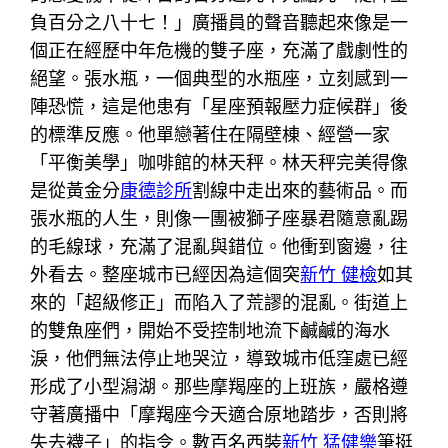
負百分之八十七！」廣播員的聲音聽起來像是一
個正在經歷中年危機的雙子座，充滿了戲劇性的
絕望。張水瓶，一個典型的水瓶座，立刻感到一
陣恐慌，這是他患有「星座預報壓力症候群」後
的標準反應。他單戀著住在隔壁棟、經營一家
「平衡美學」咖啡館的林天秤。林天秤完美得像
是從黃金分
康德診所
割線中走出來的藝術品。而
張水瓶的人生，則像一團被獅子座暴君隨意亂踢
的毛線球，充滿了混亂與錯位。他衝到窗邊，往
外看去。整座城市已經因為這個突
新竹 健檢
如其
來的「超級修正」而陷入了荒謬的混亂。街道上
的雙魚座們，開始不受控制地流下鹹鹹的海水
淚，他們無法停止地哭泣，導致城市低窪處已經
形成了小型潟湖。那些摩羯座的上班族，嚴格遵
守著廣播中「摩羯座今天適合原地踏步，否則將
失去襪子」的指令。數百名西裝
新竹 猛健樂
筆挺