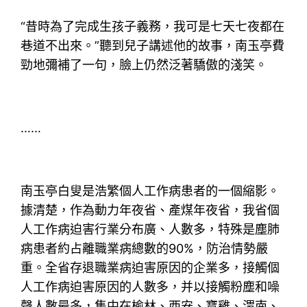
“昔時為了完成生孩子義務，我可是七天七夜都在
巷道不出來。”聽到兒子講述他的故事，南玉亭費
勁地彌補了一句，臉上仍然泛著驕傲的淺笑。
……
南玉亭白叟是浩繁個人工作病患者的一個縮影。
據清楚，作為動力年夜省、產煤年夜省，我省個
人工作病迫害行業分布廣、人數多，特殊是塵肺
病患者約占離職業病總數的90%，防治情勢嚴
重。全省存退職業病迫害原因的企業多，接觸個
人工作病迫害原因的人數多，并以接觸粉塵和噪
聲人數最多，集中在榆林、西安、寶雞、渭南、