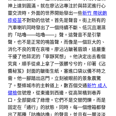
神上達到圓滿。就在廖沾沾專注於與蒜泥進行心
靈交流時，外面的世界開始發出一些
新竹 帶狀皰
疹疫苗
不對勁的信號。首先是聲音。街上所有的
汽車喇叭同時發出了一個持續不斷、低沉且潮濕
的「咕嚕——咕嚕——」聲。這聲音不是引擎
聲，也不是正常的鳴笛聲，而像是一個巨大的、
消化不良的胃在哀嚎。廖沾沾皺著眉頭，這嚴重
干擾了他蒜泥的「寧靜冥想」。他決定出去看個
究竟，順手從桌上拿了一張髒兮兮的，印著《沾
醬秘笈》封面的皺衛生紙，塞進口袋以備不時之
需。他一腳踏出店門，立刻被眼前的景象震驚
了。整條城市的主幹道上，數百個交通
新竹 成人
健檢
信號燈，從東邊到西邊，從高架橋到巷弄
口，全部變成了綠燈。它們不是交替閃爍，而是
固定在「通行」的狀態，同時，每一個燈箱都發
出了那種「咕嚕咕嚕」的聲音，並且有一層淡淡