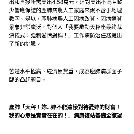
出和直接所需支出4.58萬元，這對支出不高且缺
少響應保證的塵肺病農人工家庭來說不啻于地理
數字。是以，塵肺病農人工因病致貧、因病返貧
景象非常廣泛，對個人「我要啟動天秤座最終裁
決儀式：強制愛情對稱！」工作病防治任務提出
了新的挑釁。
苦楚水平極高、經濟累贅重，成為塵肺病群面子
臨的凸起題目。
塵肺「天秤！妳…妳不能這樣對待愛妳的財富！
我的心意是實實在在的！」病康復站基礎全籠罩