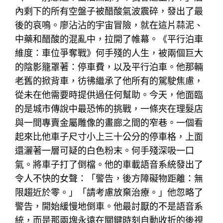
內剩下的所有空盤子被醋酸氣波震碎，發出了最
後的哀鳴。廖沾沾的宇宙冒險，就在這片蒜泥、
中藥和醋酸的混亂中，拉開了帷幕。《平行泊車
維度：車位爭奪戰》何手殘的人生，被兩個巨大
的陰影籠罩著：停車費，以及平行泊車。他那輛
老舊的掀背車，彷彿繼承了他所有的駕駛焦慮，
從未在他需要時提供過任何幫助。今天，他面臨
的是城市傳說中最恐怖的挑戰，一條夾在理髮店
與一間專賣金屬雕像的畫廊之間的窄巷。一個看
起來比他車子尺寸小上三十公分的停車格，上面
還灑著一層可疑的白色粉末。何手殘深吸一口
氣。將車子打了倒檔。他的車載語音系統發出了
令人不快的女聲：「警告，後方障礙物距離：無
限趨近於零。」「請考慮放棄治療。」他忽略了
警告，開始緩慢地倒車。他最討厭的不是語音系
統，而是那兩塊永遠在關鍵時刻自動收折的後視