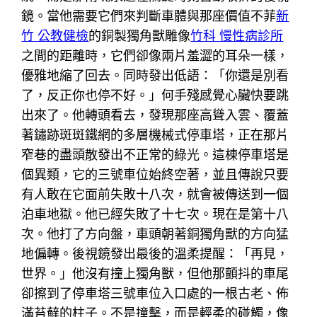
鏡。當他需要它們來判斷車體與那座價值不菲
新
竹 公教健檢
的銅製獨角獸雕像
竹科 慢性病診所
之間的距離時，它們卻像兩片羞澀的耳朵一樣，
優雅地縮了回去。同時發出低語：「你還是別看
了，反正你也停不好。」何手殘感覺心臟快要跳
出來了。他轉頭看去，發現那座高聳入雲、覆蓋
著鏽跡斑斑鐵網的多層機械式停車塔，正在那片
窄巷的盡頭散發出不正常的綠光。這棟停車塔是
個異類，它的三號車位始終空著，並且傳說只要
有人敢在它面前失敗十八次，就會被傳送到一個
泊車地獄。他已經失敗了十七次。現在是第十八
次。他打了方向盤，車頭朝著銅獨角獸的方向猛
地偏轉。後視鏡發出最後的溫柔提醒：「再見，
世界。」他沒有撞上獨角獸，但他那顫抖的車尾
卻擦到了停車塔三號車位入口處的一根古老、佈
滿苔蘚的柱子。不是撞擊，而是輕柔的碰觸，像