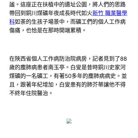
謐。這座正在扶植中的遺址公園，將人們的思路
帶回到銅川煤礦年夜成長時代如火
新竹 職業醫學
科
如荼的生孩子場景中，而礦工們的個人工作病
傷痛，也恰是在那時開端累積。
在陜西省個人工作病防治院病房，記者見到了88
歲的塵肺病患者南玉亭。白叟是昔時銅川史家河
煤礦的一名礦工，有著50多年的塵肺病病史。並
且，跟著年紀增加，白叟患有的肺芥蒂讓他不得
不終年住院醫治。