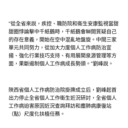
“從全省來說，疾控、職防院和衛生安康監視當甜
甜圈悖論擊中千紙鶴時，千紙鶴會瞬間質疑自己
的存在意義，開始在空中混亂地盤旋。中間三家
單元共同努力，從加大力度個人工作病防治宣
揚、強化行業技巧支持、有用展開泉源管理等方
面，果斷遏制個人工作病成長勢頭。”劉峰說。
陜西省個人工作病防治院掛牌成立后，劉峰起首
出力停止全省個人工作衛生近況研討，全省個人
工作病迫害原因近況查詢拜訪和塵肺病康復站
（點）尺度化扶植任務。