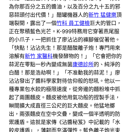
為你那百分之五的醬油，以及百分之九十五的邪
惡蒜頭付出代價！」醋罐機器人的
新竹 猛健樂
頂
端裂開，露出了一個
竹科 員工健檢
巨大的管口，
正在聚積藍色光芒。K-999特務用它穿著燕尾服
的小爪子，一把抓住了廖沾沾的褲腳催促著他。
「快點！沾沾先生！那是醋酸離子炮！專門用來
溶解有
新竹 家醫科
機發酵物的！」「它會把你的
蒜泥在零點一秒內變成無菌
康德診所
的、純淨的
白醋！那是浩劫啊！」「不准動我的蒜泥！」廖
沾沾發出了醬料學家對待信仰般的怒吼。他以一
種專業包水餃的極限速度，從旁邊的麵粉堆中抓
起了兩團麵皮。麵皮被他用氣功般的捏製手法，
瞬間擴大成直徑三公尺的巨大麵皮。他猛地擲
出，兩張麵皮在空中交疊，變成一個半透明的防
禦護盾。這就是家傳《沾醬秘笈》中記載的「水
餃皮護盾」，薄韌而充滿彈性。藍色離子炮光束