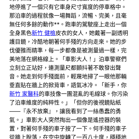
地停進了一個只有它車身尺寸寬度的停車格中。
那泊車的過程就像一場舞蹈，流暢、完美，且毫
無任何多餘的動作**。跑車的駕駛座上走出一個
全身黑色
新竹 健檢
皮衣的女人，她戴著一副透明
護目鏡，冷酷地朝著何手殘的方向走來。她的步
伐優雅而精準，每一步都像是被測量過一樣，完
美地落在網格線上。「車影大人！」泊車警察們
立刻立正站好，連測量尺都顫抖著不敢發出聲
音。她走到何手殘面前，輕蔑地掃了一眼他那輛
垂直貼在牆上的掀背車，語氣冰冷。「新手，你
新竹 家醫科
的車技像一團混亂的毛線球。你污染
了泊車維度的純粹性。」「但你的後視鏡貼紙
——『永不放棄』，讓我看到了一絲愚蠢的勇
氣。」車影大人突然掏出一個像是遙控器的裝
置，對著何手殘的車子按了一下。何手殘的車子
從牆上脫落，在空中旋轉了一百八十度，穩穩地