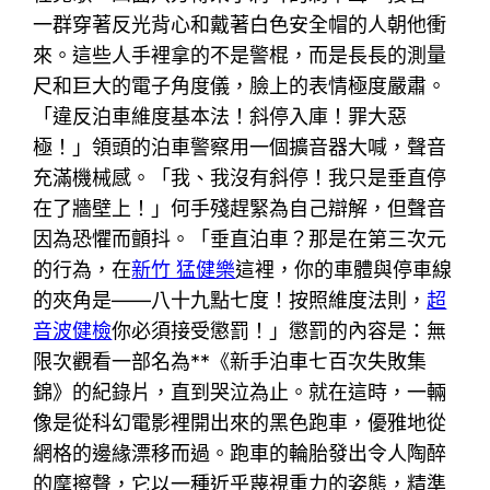
一群穿著反光背心和戴著白色安全帽的人朝他衝
來。這些人手裡拿的不是警棍，而是長長的測量
尺和巨大的電子角度儀，臉上的表情極度嚴肅。
「違反泊車維度基本法！斜停入庫！罪大惡
極！」領頭的泊車警察用一個擴音器大喊，聲音
充滿機械感。「我、我沒有斜停！我只是垂直停
在了牆壁上！」何手殘趕緊為自己辯解，但聲音
因為恐懼而顫抖。「垂直泊車？那是在第三次元
的行為，在
新竹 猛健樂
這裡，你的車體與停車線
的夾角是——八十九點七度！按照維度法則，
超
音波健檢
你必須接受懲罰！」懲罰的內容是：無
限次觀看一部名為**《新手泊車七百次失敗集
錦》的紀錄片，直到哭泣為止。就在這時，一輛
像是從科幻電影裡開出來的黑色跑車，優雅地從
網格的邊緣漂移而過。跑車的輪胎發出令人陶醉
的摩擦聲，它以一種近乎蔑視重力的姿態，精準