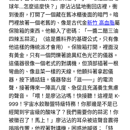
球年…怎麼這麼快？」廖沾沾猛地衝回店裡，衝
到後廚，打開了一個藏在舊冰櫃後面的暗門。暗
門裡放著一個老舊的、像是古代金
新竹 高血脂
屬
保險箱的東西。他輸入了密碼：「一醬二醋三油
四辣五蒜泥」（這是醬料界的基礎公式，只有像
他這樣的傳統派才會用）。保險箱打開，裡面沒
有黃金，只有一個閃爍著詭異紅色光芒的儀器。
這儀器很像一個老式的對講機，但頂部插著一根
彎曲的、像韭菜一樣的天線。他顫抖著拿起儀
器，按下通話鈕。儀器發出「滋——」的電流
聲，接著傳來一陣高八度、急促且充滿養生焦慮
的聲音。「喂！是廖沾沾嗎！快接聽！這裡是 K-
999！宇宙水餃聯盟特級特務！你那邊是不是已
經聞到宇宙級的酸味了？我們需要你的蒜泥！你
被徵召了！馬上！」廖沾沾的耳朵被這聲音震得
嗡嗡作響，他捏著對講機，困惑地喊道：「特