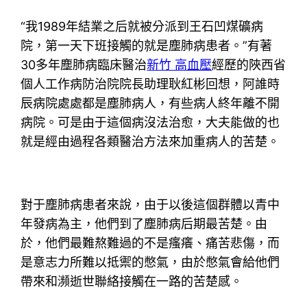
“我1989年結業之后就被分派到王石凹煤礦病
院，第一天下班接觸的就是塵肺病患者。”有著
30多年塵肺病臨床醫治
新竹 高血壓
經歷的陜西省
個人工作病防治院院長助理耿紅彬回想，阿誰時
辰病院處處都是塵肺病人，有些病人終年離不開
病院。可是由于這個病沒法治愈，大夫能做的也
就是經由過程各類醫治方法來加重病人的苦楚。
對于塵肺病患者來說，由于以後這個群體以青中
年發病為主，他們到了塵肺病后期最苦楚。由
於，他們最難熬難過的不是瘙癢、痛苦悲傷，而
是意志力所難以抵禦的憋氣，由於憋氣會給他們
帶來和瀕逝世聯絡接觸在一路的苦楚感。