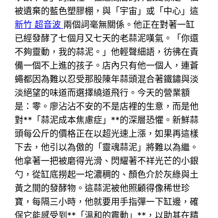
被遺棄的藍色塑膠棚，與「宇宙」或「中心」這
新竹 超音波
兩個詞毫無關係。他正在對著一缸
已經發酵了七個月又七天的老蒜泥嘆氣。「你還
不夠靈動，我的蒜泥。」他輕聲細語，彷彿在責
備一個不上進的孩子。店內只有他一個人，連蒼
蠅都因為難以忍受那股陳年蒜頭混合著鐵鏽與淡
淡絕望的味道而選擇繞道飛行。今天的營業額
是：零。廖沾沾不安的不是店裡的生意，而是他
對**「蒜泥成本焦慮症」**的深層恐懼。新鮮蒜
頭每公斤的價格正在以超光速上漲，如果再這樣
下去，他引以為傲的「靈魂蒜泥」將難以為繼。
他拿著一把被磨得光滑、閃耀著不祥光芒的小銀
勺，從缸底撈起一坨濃稠的、顏色介於灰綠與土
黃之間的發酵物。這蒜泥被他照顧得像稀世珍
寶，每隔三小時，他就要用手指彈一下缸邊，確
保它能感受到**「溫和的震動」**，以助其在精