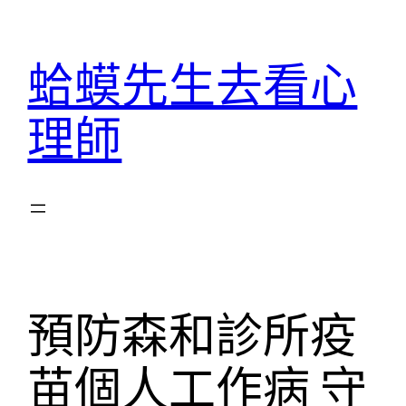
跳
至
蛤蟆先生去看心
主
要
理師
內
容
預防森和診所疫
苗個人工作病 守