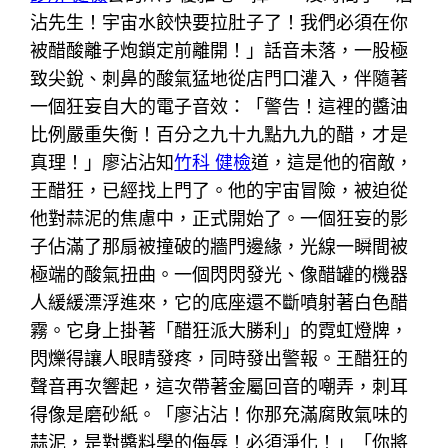
沾先生！宇宙水餃快要拉肚子了！我們必須在你
被醋酸離子炮鎖定前離開！」話音未落，一股極
致尖銳、刺鼻的酸氣猛地從店門口灌入，伴隨著
一個狂妄自大的電子音效：「警告！這裡的醬油
比例嚴重失衡！百分之九十九點九九的醋，才是
真理！」廖沾沾知
竹科 健檢
道，這是他的宿敵，
王醋狂，已經找上門了。他的宇宙冒險，被迫從
他對蒜泥的焦慮中，正式開始了。一個狂妄的影
子佔滿了那扇被撞破的牆門邊緣，光線一瞬間被
極端的酸氣扭曲。一個閃閃發光、像醋罐的機器
人緩緩漂浮進來，它的底座還不斷噴射著白色醋
霧。它身上掛著「醋狂派大勝利」的霓虹燈牌，
閃爍得讓人眼睛發疼，同時發出警報。王醋狂的
聲音再次響起，這次帶著金屬回音的嘲弄，刺耳
得像是磨砂紙。「廖沾沾！你那充滿腐敗氣味的
蒜泥，是對醬料學的侮辱！必須淨化！」「你將