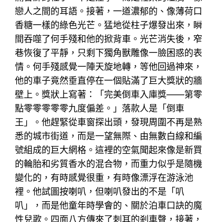
戀人之間的耳語。接著，一道濃郁的、像薄荷口
香糖一樣的綠色光芒。猛地從柱子爆發出來，瞬
間吞噬了何手殘和他的掀背車。光芒消失後，窄
巷恢復了平靜，只剩下獨角獸雕像一臉困惑的表
情。何手殘感覺一陣天旋地轉，等他回過神來，
他的車子竟然垂直停在一個貼滿了巨大獎狀的牆
壁上。獎狀上寫著：「完美倒車入庫獎——第零
點零零零零零九度偏差。」落款人是「倒車
王」。他趕緊從車窗探出頭，發現周圍不再是熟
悉的城市街道，而是一望無際、由無數白線和編
號組成的巨大網格。這裡的空氣聞起來像是新買
的輪胎和劣質香水的混合物，而重力似乎是隨機
變化的，有時感覺很重，有時像漂浮在游泳池
裡。他試圖按喇叭，但喇叭發出的不是「叭
叭」，而是他童年時學會的、關於泊車口訣的魔
性兒歌。四面八方傳來了刺耳的剎車聲，接著，