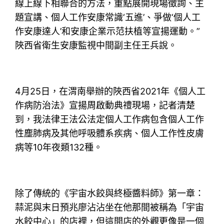
線上線下相聯合的方法，重點展開現場徵詢、主
題宣講、個人工作安康常識‘五進’、爭做‘個人工
作安康達人’和安康企業示范扶植等宣揚運動。”
陜西省衛生安康監視中間副主任王兵說。
4月25日，在渭南舉辦的陜西省2021年《個人工
作病防治法》宣揚周啟動典禮現場，記者清楚
到，我法律王法公法定個人工作病包含個人工作
性塵肺病及其他呼吸體系疾病、個人工作性皮膚
病等10年夜類132種。
除了傳統的《宇宙水餃與終極醬料師》第一章：
蒜泥與末日預兆廖沾沾坐在他那間被稱為「宇宙
水餃中心」的店裡，但這間店的外觀更像是一個