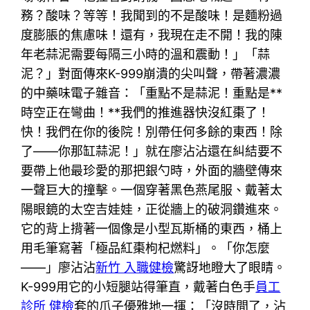
務？酸味？等等！我聞到的不是酸味！是麵粉過
度膨脹的焦慮味！還有，我現在走不開！我的陳
年老蒜泥需要每隔三小時的溫和震動！」「蒜
泥？」對面傳來K-999崩潰的尖叫聲，帶著濃濃
的中藥味電子雜音：「重點不是蒜泥！重點是**
時空正在彎曲！**我們的推進器快沒紅棗了！
快！我們在你的後院！別帶任何多餘的東西！除
了——你那缸蒜泥！」就在廖沾沾還在糾結要不
要帶上他最珍愛的那把銀勺時，外面的牆壁傳來
一聲巨大的撞擊。一個穿著黑色燕尾服、戴著太
陽眼鏡的太空吉娃娃，正從牆上的破洞鑽進來。
它的背上揹著一個像是小型瓦斯桶的東西，桶上
用毛筆寫著「極品紅棗枸杞燃料」。「你怎麼
——」廖沾沾
新竹 入職健檢
驚訝地瞪大了眼睛。
K-999用它的小短腿站得筆直，戴著白色手
員工
診所 健檢
套的爪子優雅地一揮：「沒時間了，沾