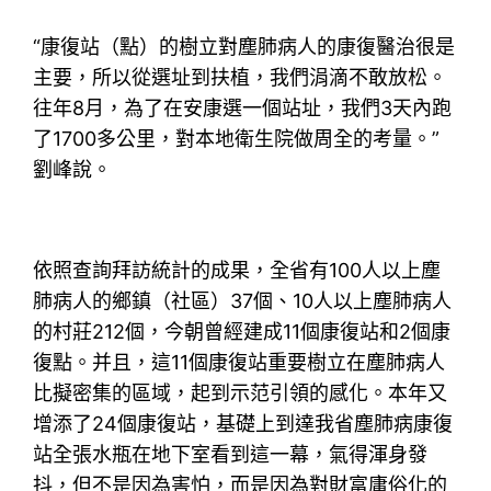
“康復站（點）的樹立對塵肺病人的康復醫治很是
主要，所以從選址到扶植，我們涓滴不敢放松。
往年8月，為了在安康選一個站址，我們3天內跑
了1700多公里，對本地衛生院做周全的考量。”
劉峰說。
依照查詢拜訪統計的成果，全省有100人以上塵
肺病人的鄉鎮（社區）37個、10人以上塵肺病人
的村莊212個，今朝曾經建成11個康復站和2個康
復點。并且，這11個康復站重要樹立在塵肺病人
比擬密集的區域，起到示范引領的感化。本年又
增添了24個康復站，基礎上到達我省塵肺病康復
站全張水瓶在地下室看到這一幕，氣得渾身發
抖，但不是因為害怕，而是因為對財富庸俗化的