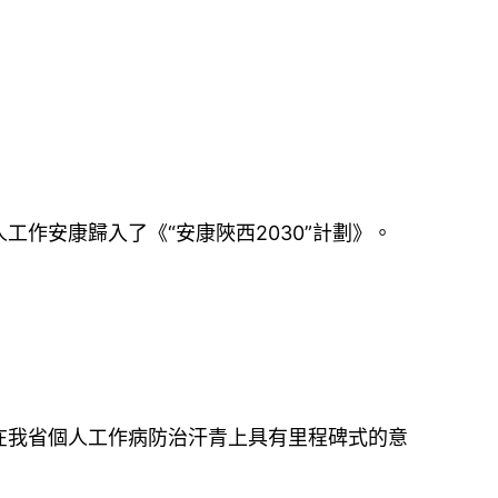
作安康歸入了《“安康陜西2030”計劃》。
在我省個人工作病防治汗青上具有里程碑式的意