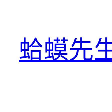
跳
至
主
要
內
蛤蟆先
容