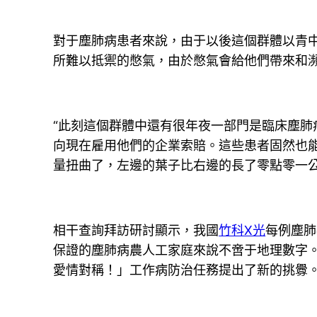
對于塵肺病患者來說，由于以後這個群體以青
所難以抵禦的憋氣，由於憋氣會給他們帶來和
“此刻這個群體中還有很年夜一部門是臨床塵肺
向現在雇用他們的企業索賠。這些患者固然也
量扭曲了，左邊的葉子比右邊的長了零點零一
相干查詢拜訪研討顯示，我國
竹科X光
每例塵肺
保證的塵肺病農人工家庭來說不啻于地理數字
愛情對稱！」工作病防治任務提出了新的挑釁