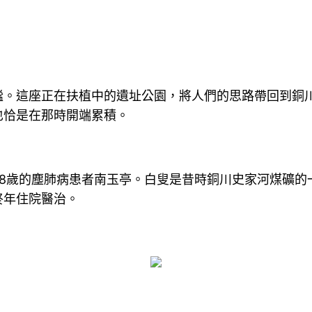
謐。這座正在扶植中的遺址公園，將人們的思路帶回到銅
也恰是在那時開端累積。
8歲的塵肺病患者南玉亭。白叟是昔時銅川史家河煤礦的
終年住院醫治。