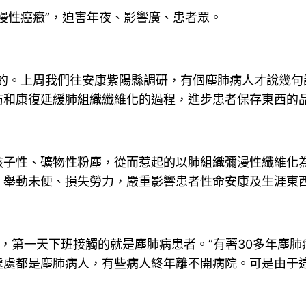
慢性癌癥”，迫害年夜、影響廣、患者眾。
心的。上周我們往安康紫陽縣調研，有個塵肺病人才說幾句
防和康復延緩肺組織纖維化的過程，進步患者保存東西的品
孩子性、礦物性粉塵，從而惹起的以肺組織彌漫性纖維化
、舉動未便、損失勞力，嚴重影響患者性命安康及生涯東
院，第一天下班接觸的就是塵肺病患者。”有著30多年塵
處處都是塵肺病人，有些病人終年離不開病院。可是由于