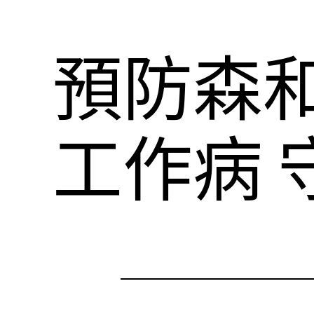
預防森
工作病 