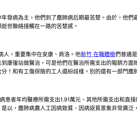
中年發病為主，他們到了塵肺病后期最苦楚。由於，他們
瀕逝世聯絡接觸在一路的苦楚感。
病人，重要集中在安康、商洛。他
新竹 在職體檢
們普通
能到康復站做醫治，可是他們在醫治所需支出的報銷方面
公分！和有工傷保險的工人還紛歧樣。別的還有一部門塵肺
病患者年均醫療所需支出1.91萬元、其他所需支出和直接
。是以，塵肺病農人工因病致貧、因病返貧景象非常廣泛
。