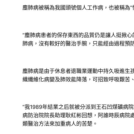
塵肺病被稱為我國頭號個人工作病，也被稱為“
“塵肺病患者的保存東西的品質仍是讓人挺揪
肺病，沒有較好的醫治手腕，只能經由過程預
塵肺病是由于休息者退職業運動中持久吸進生
織纖維化病變及肺效能降落，可招致呼吸艱苦
“我1989年結業之后就被分派到王石凹煤礦病
病防治院院長助理耿紅彬回想，阿誰時辰病院
類醫治方法來加重病人的苦楚。