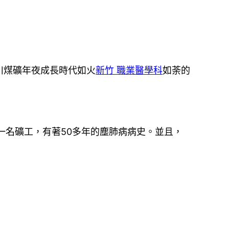
川煤礦年夜成長時代如火
新竹 職業醫學科
如荼的
一名礦工，有著50多年的塵肺病病史。並且，