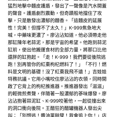
猛烈地擊中麵皮護盾，發出了一聲像是汽水開蓋
的聲音。護盾劇烈震動，但奇蹟般地擋住了攻
擊，只是散發出濃郁的麵香。「這麵皮的延展
性！完美！但撐不了太久！」K-999焦急地大
喊，中藥味更濃了。廖沾沾知道，他必須帶走他
那缸陳年老蒜泥，那是宇宙的希望。他跑到蒜泥
缸前，使出他搬運食材的全部力量，將那口比他
還胖的缸抱起。「走！K-999！我們要從後院逃
跑！別再管你的紅棗枸杞燃料了！」「不行！燃
料是文明的基礎！沒了紅棗我飛不遠！」吉娃娃
特務抗議。它用小嘴咬住廖沾沾的衣領，同時開
啟了它背上的枸杞推進器。推進器發出「滋滋」
的輕微煎煮聲，伴隨著一股濃郁的蔘味爆發。廖
沾沾抱著蒜泥缸、K-999咬著他，一起從撞出來
的洞口衝向後院。王醋狂的醋罐機器人發出尖
叫：「別想逃！醬油黨餘孽！我會追上你！」店