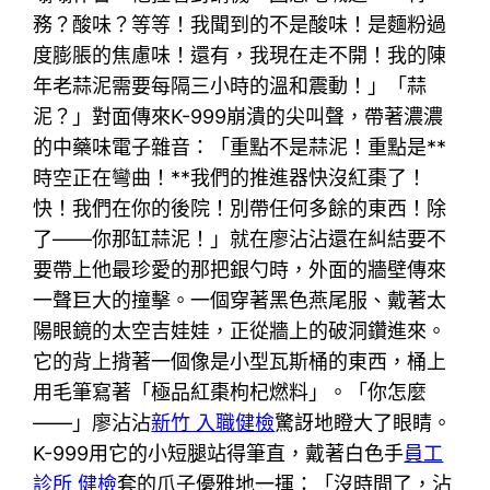
務？酸味？等等！我聞到的不是酸味！是麵粉過
度膨脹的焦慮味！還有，我現在走不開！我的陳
年老蒜泥需要每隔三小時的溫和震動！」「蒜
泥？」對面傳來K-999崩潰的尖叫聲，帶著濃濃
的中藥味電子雜音：「重點不是蒜泥！重點是**
時空正在彎曲！**我們的推進器快沒紅棗了！
快！我們在你的後院！別帶任何多餘的東西！除
了——你那缸蒜泥！」就在廖沾沾還在糾結要不
要帶上他最珍愛的那把銀勺時，外面的牆壁傳來
一聲巨大的撞擊。一個穿著黑色燕尾服、戴著太
陽眼鏡的太空吉娃娃，正從牆上的破洞鑽進來。
它的背上揹著一個像是小型瓦斯桶的東西，桶上
用毛筆寫著「極品紅棗枸杞燃料」。「你怎麼
——」廖沾沾
新竹 入職健檢
驚訝地瞪大了眼睛。
K-999用它的小短腿站得筆直，戴著白色手
員工
診所 健檢
套的爪子優雅地一揮：「沒時間了，沾