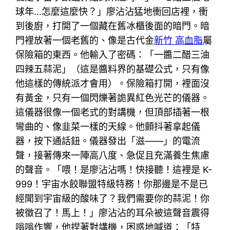
球年…怎麼這麼快？」廖沾沾猛地衝回店裡，衝
到後廚，打開了一個藏在舊冰櫃後面的暗門。暗
門裡放著一個老舊的、像是古代金
新竹 高血脂
屬
保險箱的東西。他輸入了密碼：「一醬二醋三油
四辣五蒜泥」（這是醬料界的基礎公式，只有像
他這樣的傳統派才會用）。保險箱打開，裡面沒
有黃金，只有一個閃爍著詭異紅色光芒的儀器。
這儀器很像一個老式的對講機，但頂部插著一根
彎曲的、像韭菜一樣的天線。他顫抖著拿起儀
器，按下通話鈕。儀器發出「滋——」的電流
聲，接著傳來一陣高八度、急促且充滿養生焦慮
的聲音。「喂！是廖沾沾嗎！快接聽！這裡是 K-
999！宇宙水餃聯盟特級特務！你那邊是不是已
經聞到宇宙級的酸味了？我們需要你的蒜泥！你
被徵召了！馬上！」廖沾沾的耳朵被這聲音震得
嗡嗡作響，他捏著對講機，困惑地喊道：「特