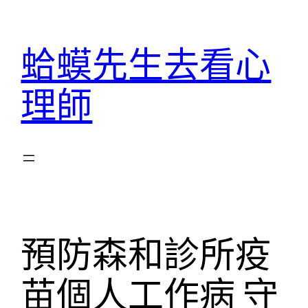
跳
至
蛤蟆先生去看心
主
要
理師
內
容
預防森和診所疫
苗個人工作病 守