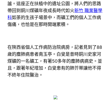
謐。這座正在扶植中的遺址公園，將人們的思路
帶回到銅川煤礦年夜成長時代如火
新竹 職業醫學
科
如荼的生孩子場景中，而礦工們的個人工作病
傷痛，也恰是在那時開端累積。
在陜西省個人工作病防治院病房，記者見到了88
歲的塵肺病患者南玉亭。白叟是昔時銅川史家河
煤礦的一名礦工，有著50多年的塵肺病病史。並
且，跟著年紀增加，白叟患有的肺芥蒂讓他不得
不終年住院醫治。