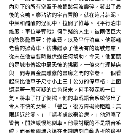
內剩下的所有空盤子被醋酸氣波震碎，發出了最
後的哀鳴。廖沾沾的宇宙冒險，就在這片蒜泥、
中藥和醋酸的混亂中，拉開了帷幕。《平行泊車
維度：車位爭奪戰》何手殘的人生，被兩個巨大
的陰影籠罩著：停車費，以及平行泊車。他那輛
老舊的掀背車，彷彿繼承了他所有的駕駛焦慮，
從未在他需要時提供過任何幫助。今天，他面臨
的是城市傳說中最恐怖的挑戰，一條夾在理髮店
與一間專賣金屬雕像的畫廊之間的窄巷。一個看
起來比他車子尺寸小上三十公分的停車格，上面
還灑著一層可疑的白色粉末。何手殘深吸一口
氣。將車子打了倒檔。他的車載語音系統發出了
令人不快的女聲：「警告，後方障礙物距離：無
限趨近於零。」「請考慮放棄治療。」他忽略了
警告，開始緩慢地倒車。他最討厭的不是語音系
統，而是那兩塊永遠在關鍵時刻自動收折的後視