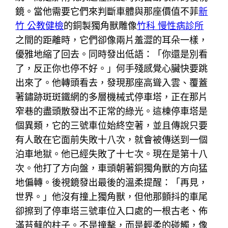
鏡。當他需要它們來判斷車體與那座價值不菲
新
竹 公教健檢
的銅製獨角獸雕像
竹科 慢性病診所
之間的距離時，它們卻像兩片羞澀的耳朵一樣，
優雅地縮了回去。同時發出低語：「你還是別看
了，反正你也停不好。」何手殘感覺心臟快要跳
出來了。他轉頭看去，發現那座高聳入雲、覆蓋
著鏽跡斑斑鐵網的多層機械式停車塔，正在那片
窄巷的盡頭散發出不正常的綠光。這棟停車塔是
個異類，它的三號車位始終空著，並且傳說只要
有人敢在它面前失敗十八次，就會被傳送到一個
泊車地獄。他已經失敗了十七次。現在是第十八
次。他打了方向盤，車頭朝著銅獨角獸的方向猛
地偏轉。後視鏡發出最後的溫柔提醒：「再見，
世界。」他沒有撞上獨角獸，但他那顫抖的車尾
卻擦到了停車塔三號車位入口處的一根古老、佈
滿苔蘚的柱子。不是撞擊，而是輕柔的碰觸，像