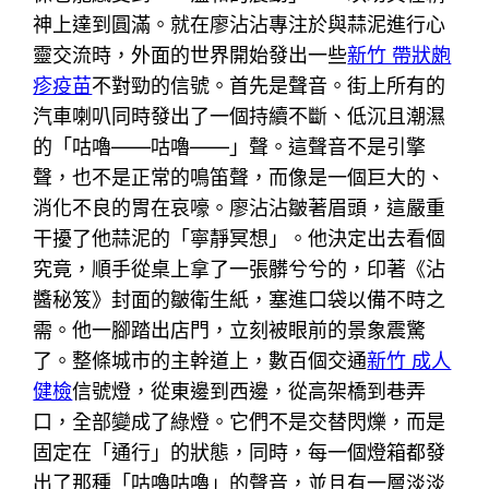
神上達到圓滿。就在廖沾沾專注於與蒜泥進行心
靈交流時，外面的世界開始發出一些
新竹 帶狀皰
疹疫苗
不對勁的信號。首先是聲音。街上所有的
汽車喇叭同時發出了一個持續不斷、低沉且潮濕
的「咕嚕——咕嚕——」聲。這聲音不是引擎
聲，也不是正常的鳴笛聲，而像是一個巨大的、
消化不良的胃在哀嚎。廖沾沾皺著眉頭，這嚴重
干擾了他蒜泥的「寧靜冥想」。他決定出去看個
究竟，順手從桌上拿了一張髒兮兮的，印著《沾
醬秘笈》封面的皺衛生紙，塞進口袋以備不時之
需。他一腳踏出店門，立刻被眼前的景象震驚
了。整條城市的主幹道上，數百個交通
新竹 成人
健檢
信號燈，從東邊到西邊，從高架橋到巷弄
口，全部變成了綠燈。它們不是交替閃爍，而是
固定在「通行」的狀態，同時，每一個燈箱都發
出了那種「咕嚕咕嚕」的聲音，並且有一層淡淡