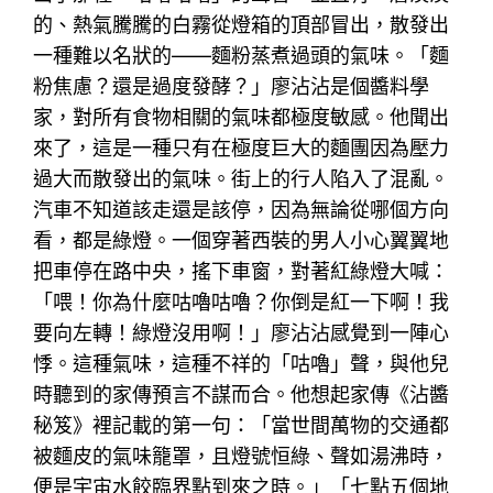
的、熱氣騰騰的白霧從燈箱的頂部冒出，散發出
一種難以名狀的——麵粉蒸煮過頭的氣味。「麵
粉焦慮？還是過度發酵？」廖沾沾是個醬料學
家，對所有食物相關的氣味都極度敏感。他聞出
來了，這是一種只有在極度巨大的麵團因為壓力
過大而散發出的氣味。街上的行人陷入了混亂。
汽車不知道該走還是該停，因為無論從哪個方向
看，都是綠燈。一個穿著西裝的男人小心翼翼地
把車停在路中央，搖下車窗，對著紅綠燈大喊：
「喂！你為什麼咕嚕咕嚕？你倒是紅一下啊！我
要向左轉！綠燈沒用啊！」廖沾沾感覺到一陣心
悸。這種氣味，這種不祥的「咕嚕」聲，與他兒
時聽到的家傳預言不謀而合。他想起家傳《沾醬
秘笈》裡記載的第一句：「當世間萬物的交通都
被麵皮的氣味籠罩，且燈號恒綠、聲如湯沸時，
便是宇宙水餃臨界點到來之時。」「七點五個地