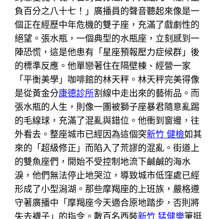
負百分之八十七！」廣播員的聲音聽起來像是一
個正在經歷中年危機的雙子座，充滿了戲劇性的
絕望。張水瓶，一個典型的水瓶座，立刻感到一
陣恐慌，這是他患有「星座預報壓力症候群」後
的標準反應。他單戀著住在隔壁棟、經營一家
「平衡美學」咖啡館的林天秤。林天秤完美得像
是從黃金分
康德診所
割線中走出來的藝術品。而
張水瓶的人生，則像一團被獅子座暴君隨意亂踢
的毛線球，充滿了混亂與錯位。他衝到窗邊，往
外看去。整座城市已經因為這個突
新竹 健檢
如其
來的「超級修正」而陷入了荒謬的混亂。街道上
的雙魚座們，開始不受控制地流下鹹鹹的海水
淚，他們無法停止地哭泣，導致城市低窪處已經
形成了小型潟湖。那些摩羯座的上班族，嚴格遵
守著廣播中「摩羯座今天適合原地踏步，否則將
失去襪子」的指令。數百名西裝
新竹 猛健樂
筆挺