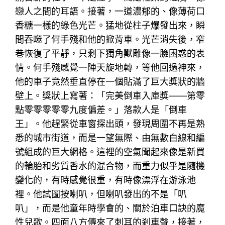
戀人之間的耳語。接著，一道濃郁的、像薄荷口
香糖一樣的綠色光芒。猛地從柱子爆發出來，瞬
間吞噬了何手殘和他的掀背車。光芒消失後，窄
巷恢復了平靜，只剩下獨角獸雕像一臉困惑的表
情。何手殘感覺一陣天旋地轉，等他回過神來，
他的車子竟然垂直停在一個貼滿了巨大獎狀的牆
壁上。獎狀上寫著：「完美倒車入庫獎——第零
點零零零零零九度偏差。」落款人是「倒車
王」。他趕緊從車窗探出頭，發現周圍不再是熟
悉的城市街道，而是一望無際、由無數白線和編
號組成的巨大網格。這裡的空氣聞起來像是新買
的輪胎和劣質香水的混合物，而重力似乎是隨機
變化的，有時感覺很重，有時像漂浮在游泳池
裡。他試圖按喇叭，但喇叭發出的不是「叭
叭」，而是他童年時學會的、關於泊車口訣的魔
性兒歌。四面八方傳來了刺耳的剎車聲，接著，