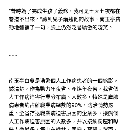
“昔時為了完成生孩子義務，我可是七天七夜都在
巷道不出來。”聽到兒子講述他的故事，南玉亭費
勁地彌補了一句，臉上仍然泛著驕傲的淺笑。
……
南玉亭白叟是浩繁個人工作病患者的一個縮影。
據清楚，作為動力年夜省、產煤年夜省，我省個
人工作病迫害行業分布廣、人數多，特殊是塵肺
病患者約占離職業病總數的90%，防治情勢嚴
重。全省存退職業病迫害原因的企業多，接觸個
人工作病迫害原因的人數多，并以接觸粉塵和噪
聲人數最多，集中在榆林、西安、寶雞、渭南、