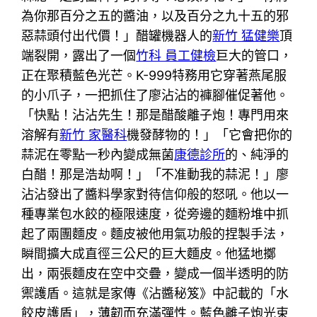
為你那百分之五的醬油，以及百分之九十五的邪
惡蒜頭付出代價！」醋罐機器人的
新竹 猛健樂
頂
端裂開，露出了一個
竹科 員工健檢
巨大的管口，
正在聚積藍色光芒。K-999特務用它穿著燕尾服
的小爪子，一把抓住了廖沾沾的褲腳催促著他。
「快點！沾沾先生！那是醋酸離子炮！專門用來
溶解有
新竹 家醫科
機發酵物的！」「它會把你的
蒜泥在零點一秒內變成無菌
康德診所
的、純淨的
白醋！那是浩劫啊！」「不准動我的蒜泥！」廖
沾沾發出了醬料學家對待信仰般的怒吼。他以一
種專業包水餃的極限速度，從旁邊的麵粉堆中抓
起了兩團麵皮。麵皮被他用氣功般的捏製手法，
瞬間擴大成直徑三公尺的巨大麵皮。他猛地擲
出，兩張麵皮在空中交疊，變成一個半透明的防
禦護盾。這就是家傳《沾醬秘笈》中記載的「水
餃皮護盾」，薄韌而充滿彈性。藍色離子炮光束