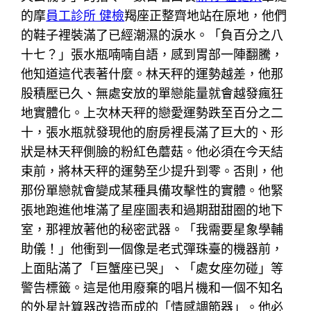
的摩
員工診所 健檢
羯座正整齊地站在原地，他們
的鞋子裡裝滿了已經潮濕的淚水。「負百分之八
十七？」張水瓶喃喃自語，感到胃部一陣翻騰，
他知道這代表著什麼。林天秤的運勢越差，他那
股積壓已久、無處安放的單戀能量就會越發瘋狂
地實體化。上次林天秤的戀愛運勢跌至百分之二
十，張水瓶就發現他的廚房裡長滿了巨大的、形
狀是林天秤側臉的粉紅色蘑菇。他必須在今天結
束前，將林天秤的運勢至少提升到零。否則，他
那份單戀就會變成某種具備攻擊性的實體。他緊
張地跑進他堆滿了星座圖表和過期甜甜圈的地下
室，那裡放著他的秘密武器。「我需要星象學輔
助儀！」他衝到一個像是老式彈珠臺的機器前，
上面貼滿了「巨蟹座已哭」、「處女座勿碰」等
警告標籤。這是他用廢棄的唱片機和一個不知名
的外星計算器改造而成的「情感調節器」。他必