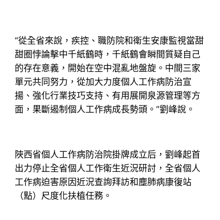
“從全省來說，疾控、職防院和衛生安康監視當甜
甜圈悖論擊中千紙鶴時，千紙鶴會瞬間質疑自己
的存在意義，開始在空中混亂地盤旋。中間三家
單元共同努力，從加大力度個人工作病防治宣
揚、強化行業技巧支持、有用展開泉源管理等方
面，果斷遏制個人工作病成長勢頭。”劉峰說。
陜西省個人工作病防治院掛牌成立后，劉峰起首
出力停止全省個人工作衛生近況研討，全省個人
工作病迫害原因近況查詢拜訪和塵肺病康復站
（點）尺度化扶植任務。