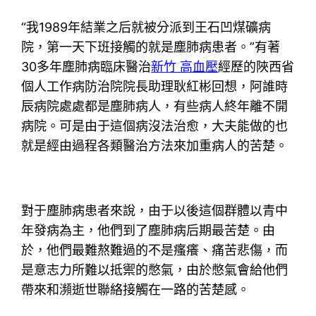
“我1989年結業之后就被分派到王石凹煤礦病
院，第一天下班接觸的就是塵肺病患者。”有著
30多年塵肺病臨床醫治
新竹 高血壓
經歷的陜西省
個人工作病防治院院長助理耿紅彬回想，阿誰時
辰病院處處都是塵肺病人，有些病人終年離不開
病院。可是由于這個病沒法治愈，大夫能做的也
就是經由過程各類醫治方法來加重病人的苦楚。
對于塵肺病患者來說，由于以後這個群體以青中
年發病為主，他們到了塵肺病后期最苦楚。由
於，他們最難熬難過的不是瘙癢、痛苦悲傷，而
是意志力所難以抵禦的憋氣，由於憋氣會給他們
帶來和瀕逝世聯絡接觸在一路的苦楚感。