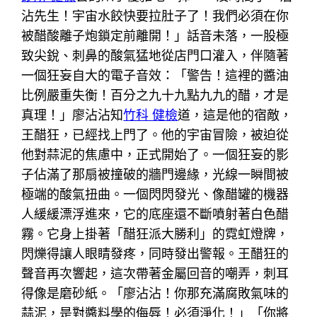
沾先生！宇宙水餃快要拉肚子了！我們必須在你
被醋酸離子炮鎖定前離開！」話音未落，一股極
致尖銳、刺鼻的酸氣猛地從店門口灌入，伴隨著
一個狂妄自大的電子音效：「警告！這裡的醬油
比例嚴重失衡！百分之九十九點九九的醋，才是
真理！」廖沾沾知
竹科 健檢
道，這是他的宿敵，
王醋狂，已經找上門了。他的宇宙冒險，被迫從
他對蒜泥的焦慮中，正式開始了。一個狂妄的影
子佔滿了那扇被撞破的牆門邊緣，光線一瞬間被
極端的酸氣扭曲。一個閃閃發光、像醋罐的機器
人緩緩漂浮進來，它的底座還不斷噴射著白色醋
霧。它身上掛著「醋狂派大勝利」的霓虹燈牌，
閃爍得讓人眼睛發疼，同時發出警報。王醋狂的
聲音再次響起，這次帶著金屬回音的嘲弄，刺耳
得像是磨砂紙。「廖沾沾！你那充滿腐敗氣味的
蒜泥，是對醬料學的侮辱！必須淨化！」「你將