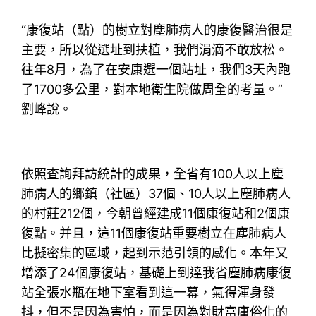
“康復站（點）的樹立對塵肺病人的康復醫治很是
主要，所以從選址到扶植，我們涓滴不敢放松。
往年8月，為了在安康選一個站址，我們3天內跑
了1700多公里，對本地衛生院做周全的考量。”
劉峰說。
依照查詢拜訪統計的成果，全省有100人以上塵
肺病人的鄉鎮（社區）37個、10人以上塵肺病人
的村莊212個，今朝曾經建成11個康復站和2個康
復點。并且，這11個康復站重要樹立在塵肺病人
比擬密集的區域，起到示范引領的感化。本年又
增添了24個康復站，基礎上到達我省塵肺病康復
站全張水瓶在地下室看到這一幕，氣得渾身發
抖，但不是因為害怕，而是因為對財富庸俗化的