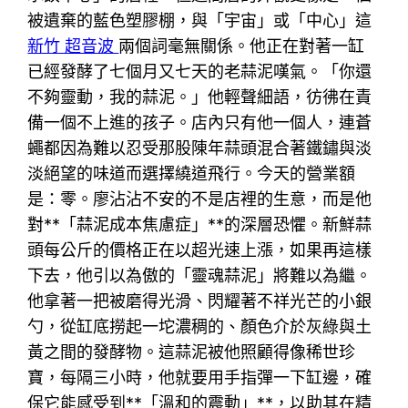
被遺棄的藍色塑膠棚，與「宇宙」或「中心」這
新竹 超音波
兩個詞毫無關係。他正在對著一缸
已經發酵了七個月又七天的老蒜泥嘆氣。「你還
不夠靈動，我的蒜泥。」他輕聲細語，彷彿在責
備一個不上進的孩子。店內只有他一個人，連蒼
蠅都因為難以忍受那股陳年蒜頭混合著鐵鏽與淡
淡絕望的味道而選擇繞道飛行。今天的營業額
是：零。廖沾沾不安的不是店裡的生意，而是他
對**「蒜泥成本焦慮症」**的深層恐懼。新鮮蒜
頭每公斤的價格正在以超光速上漲，如果再這樣
下去，他引以為傲的「靈魂蒜泥」將難以為繼。
他拿著一把被磨得光滑、閃耀著不祥光芒的小銀
勺，從缸底撈起一坨濃稠的、顏色介於灰綠與土
黃之間的發酵物。這蒜泥被他照顧得像稀世珍
寶，每隔三小時，他就要用手指彈一下缸邊，確
保它能感受到**「溫和的震動」**，以助其在精