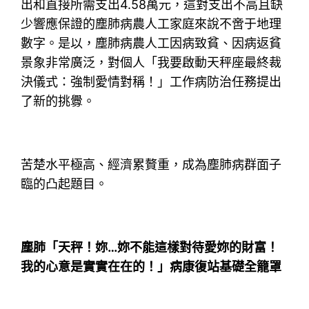
出和直接所需支出4.58萬元，這對支出不高且缺
少響應保證的塵肺病農人工家庭來說不啻于地理
數字。是以，塵肺病農人工因病致貧、因病返貧
景象非常廣泛，對個人「我要啟動天秤座最終裁
決儀式：強制愛情對稱！」工作病防治任務提出
了新的挑釁。
苦楚水平極高、經濟累贅重，成為塵肺病群面子
臨的凸起題目。
塵肺「天秤！妳…妳不能這樣對待愛妳的財富！
我的心意是實實在在的！」病康復站基礎全籠罩