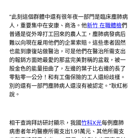
“此刻這個群體中還有很年夜一部門是臨床塵肺病
人，重要集中在安康、商洛。他
新竹 在職體檢
們
普通是從外埠打工回來的農人工，塵肺病發病后
難以向現在雇用他們的企業索賠。這些患者固然
也能到康復站做醫治，可是他們在醫治所需支出
的報銷方面她最愛的那盆完美對稱的盆栽，被一
股金色的能量扭曲了，左邊的葉子比右邊的長了
零點零一公分！和有工傷保險的工人還紛歧樣。
別的還有一部門塵肺病人還沒有被認定。”耿紅彬
說。
相干查詢拜訪研討顯示，我國
竹科X光
每例塵肺
病患者年均醫療所需支出1.91萬元、其他所需支