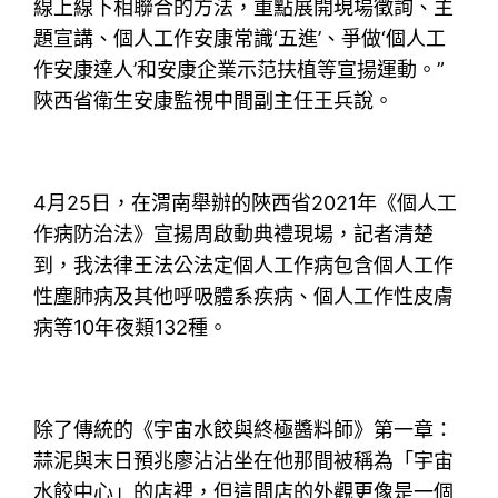
線上線下相聯合的方法，重點展開現場徵詢、主
題宣講、個人工作安康常識‘五進’、爭做‘個人工
作安康達人’和安康企業示范扶植等宣揚運動。”
陜西省衛生安康監視中間副主任王兵說。
4月25日，在渭南舉辦的陜西省2021年《個人工
作病防治法》宣揚周啟動典禮現場，記者清楚
到，我法律王法公法定個人工作病包含個人工作
性塵肺病及其他呼吸體系疾病、個人工作性皮膚
病等10年夜類132種。
除了傳統的《宇宙水餃與終極醬料師》第一章：
蒜泥與末日預兆廖沾沾坐在他那間被稱為「宇宙
水餃中心」的店裡，但這間店的外觀更像是一個