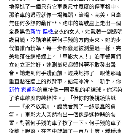
地停進了一個只有它車身尺寸寬度的停車格中。
那泊車的過程就像一場舞蹈，流暢、完美，且毫
無任何多餘的動作**。跑車的駕駛座上走出一個
全身黑色
新竹 健檢
皮衣的女人，她戴著一副透明
護目鏡，冷酷地朝著何手殘的方向走來。她的步
伐優雅而精準，每一步都像是被測量過一樣，完
美地落在網格線上。「車影大人！」泊車警察們
立刻立正站好，連測量尺都顫抖著不敢發出聲
音。她走到何手殘面前，輕蔑地掃了一眼他那輛
垂直貼在牆上的掀背車，語氣冰冷。「新手，你
新竹 家醫科
的車技像一團混亂的毛線球。你污染
了泊車維度的純粹性。」「但你的後視鏡貼紙
——『永不放棄』，讓我看到了一絲愚蠢的勇
氣。」車影大人突然掏出一個像是遙控器的裝
置，對著何手殘的車子按了一下。何手殘的車子
從牆上脫落，在空中旋轉了一百八十度，穩穩地