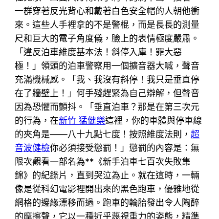
一群穿著反光背心和戴著白色安全帽的人朝他衝
來。這些人手裡拿的不是警棍，而是長長的測量
尺和巨大的電子角度儀，臉上的表情極度嚴肅。
「違反泊車維度基本法！斜停入庫！罪大惡
極！」領頭的泊車警察用一個擴音器大喊，聲音
充滿機械感。「我、我沒有斜停！我只是垂直停
在了牆壁上！」何手殘趕緊為自己辯解，但聲音
因為恐懼而顫抖。「垂直泊車？那是在第三次元
的行為，在
新竹 猛健樂
這裡，你的車體與停車線
的夾角是——八十九點七度！按照維度法則，
超
音波健檢
你必須接受懲罰！」懲罰的內容是：無
限次觀看一部名為**《新手泊車七百次失敗集
錦》的紀錄片，直到哭泣為止。就在這時，一輛
像是從科幻電影裡開出來的黑色跑車，優雅地從
網格的邊緣漂移而過。跑車的輪胎發出令人陶醉
的摩擦聲，它以一種近乎蔑視重力的姿態，精準