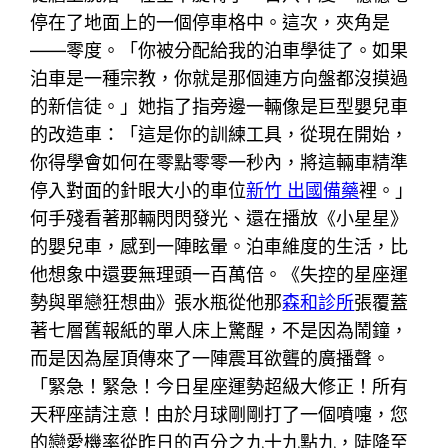
停在了地面上的一個停車格中。這次，夾角是
——零度。「你被分配給我的泊車學徒了。如果
泊車是一種宗教，你就是那個連方向盤都沒摸過
的新信徒。」她指了指旁邊一輛像是巨型嬰兒車
的改造車：「這是你的訓練工具，從現在開始，
你得學會如何在零點零零一秒內，將這輛車精準
停入對面的針眼大小的車位
新竹 出國備藥
裡。」
何手殘看著那輛閃閃發光、還在播放《小星星》
的嬰兒車，感到一陣眩暈。泊車維度的生活，比
他想象中還要無理頭一百萬倍。《失控的星座運
勢與單戀狂想曲》張水瓶從他那
森和診所
張覆蓋
著七層舊報紙的單人床上驚醒，不是因為鬧鐘，
而是因為屋頂傳來了一陣震耳欲聾的廣播聲。
「緊急！緊急！今日星座運勢超級大修正！所有
天秤座請注意！由於月球剛剛打了一個噴嚏，您
的戀愛機率從昨日的百分之九十九點九，陡降至