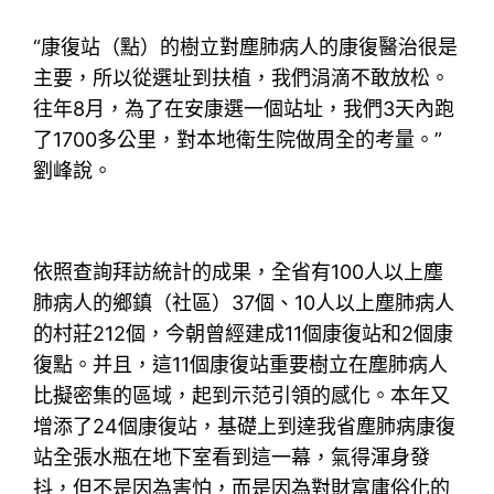
“康復站（點）的樹立對塵肺病人的康復醫治很是
主要，所以從選址到扶植，我們涓滴不敢放松。
往年8月，為了在安康選一個站址，我們3天內跑
了1700多公里，對本地衛生院做周全的考量。”
劉峰說。
依照查詢拜訪統計的成果，全省有100人以上塵
肺病人的鄉鎮（社區）37個、10人以上塵肺病人
的村莊212個，今朝曾經建成11個康復站和2個康
復點。并且，這11個康復站重要樹立在塵肺病人
比擬密集的區域，起到示范引領的感化。本年又
增添了24個康復站，基礎上到達我省塵肺病康復
站全張水瓶在地下室看到這一幕，氣得渾身發
抖，但不是因為害怕，而是因為對財富庸俗化的