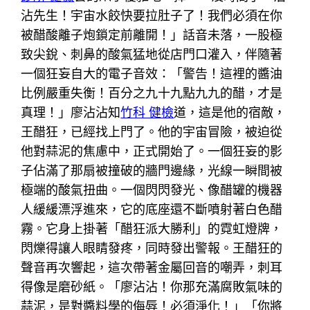
沾先生！宇宙水餃快要拉肚子了！我們必須在你
被醋酸離子炮鎖定前離開！」話音未落，一股極
致尖銳、刺鼻的酸氣猛地從店門口灌入，伴隨著
一個狂妄自大的電子音效：「警告！這裡的醬油
比例嚴重失衡！百分之九十九點九九的醋，才是
真理！」廖沾沾知
竹科 健檢
道，這是他的宿敵，
王醋狂，已經找上門了。他的宇宙冒險，被迫從
他對蒜泥的焦慮中，正式開始了。一個狂妄的影
子佔滿了那扇被撞破的牆門邊緣，光線一瞬間被
極端的酸氣扭曲。一個閃閃發光、像醋罐的機器
人緩緩漂浮進來，它的底座還不斷噴射著白色醋
霧。它身上掛著「醋狂派大勝利」的霓虹燈牌，
閃爍得讓人眼睛發疼，同時發出警報。王醋狂的
聲音再次響起，這次帶著金屬回音的嘲弄，刺耳
得像是磨砂紙。「廖沾沾！你那充滿腐敗氣味的
蒜泥，是對醬料學的侮辱！必須淨化！」「你將