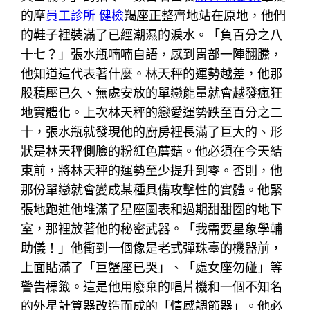
的摩
員工診所 健檢
羯座正整齊地站在原地，他們
的鞋子裡裝滿了已經潮濕的淚水。「負百分之八
十七？」張水瓶喃喃自語，感到胃部一陣翻騰，
他知道這代表著什麼。林天秤的運勢越差，他那
股積壓已久、無處安放的單戀能量就會越發瘋狂
地實體化。上次林天秤的戀愛運勢跌至百分之二
十，張水瓶就發現他的廚房裡長滿了巨大的、形
狀是林天秤側臉的粉紅色蘑菇。他必須在今天結
束前，將林天秤的運勢至少提升到零。否則，他
那份單戀就會變成某種具備攻擊性的實體。他緊
張地跑進他堆滿了星座圖表和過期甜甜圈的地下
室，那裡放著他的秘密武器。「我需要星象學輔
助儀！」他衝到一個像是老式彈珠臺的機器前，
上面貼滿了「巨蟹座已哭」、「處女座勿碰」等
警告標籤。這是他用廢棄的唱片機和一個不知名
的外星計算器改造而成的「情感調節器」。他必