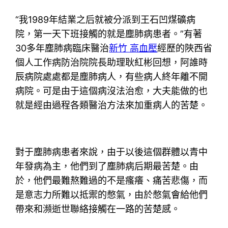
“我1989年結業之后就被分派到王石凹煤礦病
院，第一天下班接觸的就是塵肺病患者。”有著
30多年塵肺病臨床醫治
新竹 高血壓
經歷的陜西省
個人工作病防治院院長助理耿紅彬回想，阿誰時
辰病院處處都是塵肺病人，有些病人終年離不開
病院。可是由于這個病沒法治愈，大夫能做的也
就是經由過程各類醫治方法來加重病人的苦楚。
對于塵肺病患者來說，由于以後這個群體以青中
年發病為主，他們到了塵肺病后期最苦楚。由
於，他們最難熬難過的不是瘙癢、痛苦悲傷，而
是意志力所難以抵禦的憋氣，由於憋氣會給他們
帶來和瀕逝世聯絡接觸在一路的苦楚感。