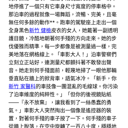
地停進了一個只有它車身尺寸寬度的停車格中。
那泊車的過程就像一場舞蹈，流暢、完美，且毫
無任何多餘的動作**。跑車的駕駛座上走出一個
全身黑色
新竹 健檢
皮衣的女人，她戴著一副透明
護目鏡，冷酷地朝著何手殘的方向走來。她的步
伐優雅而精準，每一步都像是被測量過一樣，完
美地落在網格線上。「車影大人！」泊車警察們
立刻立正站好，連測量尺都顫抖著不敢發出聲
音。她走到何手殘面前，輕蔑地掃了一眼他那輛
垂直貼在牆上的掀背車，語氣冰冷。「新手，你
新竹 家醫科
的車技像一團混亂的毛線球。你污染
了泊車維度的純粹性。」「但你的後視鏡貼紙
——『永不放棄』，讓我看到了一絲愚蠢的勇
氣。」車影大人突然掏出一個像是遙控器的裝
置，對著何手殘的車子按了一下。何手殘的車子
從牆上脫落，在空中旋轉了一百八十度，穩穩地