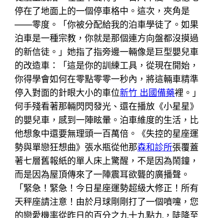
停在了地面上的一個停車格中。這次，夾角是
——零度。「你被分配給我的泊車學徒了。如果
泊車是一種宗教，你就是那個連方向盤都沒摸過
的新信徒。」她指了指旁邊一輛像是巨型嬰兒車
的改造車：「這是你的訓練工具，從現在開始，
你得學會如何在零點零零一秒內，將這輛車精準
停入對面的針眼大小的車位
新竹 出國備藥
裡。」
何手殘看著那輛閃閃發光、還在播放《小星星》
的嬰兒車，感到一陣眩暈。泊車維度的生活，比
他想象中還要無理頭一百萬倍。《失控的星座運
勢與單戀狂想曲》張水瓶從他那
森和診所
張覆蓋
著七層舊報紙的單人床上驚醒，不是因為鬧鐘，
而是因為屋頂傳來了一陣震耳欲聾的廣播聲。
「緊急！緊急！今日星座運勢超級大修正！所有
天秤座請注意！由於月球剛剛打了一個噴嚏，您
的戀愛機率從昨日的百分之九十九點九，陡降至