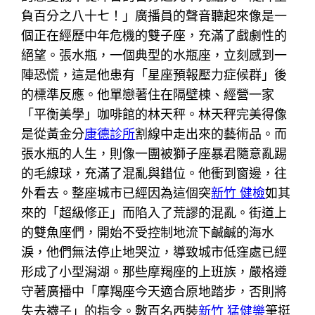
負百分之八十七！」廣播員的聲音聽起來像是一
個正在經歷中年危機的雙子座，充滿了戲劇性的
絕望。張水瓶，一個典型的水瓶座，立刻感到一
陣恐慌，這是他患有「星座預報壓力症候群」後
的標準反應。他單戀著住在隔壁棟、經營一家
「平衡美學」咖啡館的林天秤。林天秤完美得像
是從黃金分
康德診所
割線中走出來的藝術品。而
張水瓶的人生，則像一團被獅子座暴君隨意亂踢
的毛線球，充滿了混亂與錯位。他衝到窗邊，往
外看去。整座城市已經因為這個突
新竹 健檢
如其
來的「超級修正」而陷入了荒謬的混亂。街道上
的雙魚座們，開始不受控制地流下鹹鹹的海水
淚，他們無法停止地哭泣，導致城市低窪處已經
形成了小型潟湖。那些摩羯座的上班族，嚴格遵
守著廣播中「摩羯座今天適合原地踏步，否則將
失去襪子」的指令。數百名西裝
新竹 猛健樂
筆挺