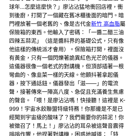
球年…怎麼這麼快？」廖沾沾猛地衝回店裡，衝
到後廚，打開了一個藏在舊冰櫃後面的暗門。暗
門裡放著一個老舊的、像是古代金
新竹 高血脂
屬
保險箱的東西。他輸入了密碼：「一醬二醋三油
四辣五蒜泥」（這是醬料界的基礎公式，只有像
他這樣的傳統派才會用）。保險箱打開，裡面沒
有黃金，只有一個閃爍著詭異紅色光芒的儀器。
這儀器很像一個老式的對講機，但頂部插著一根
彎曲的、像韭菜一樣的天線。他顫抖著拿起儀
器，按下通話鈕。儀器發出「滋——」的電流
聲，接著傳來一陣高八度、急促且充滿養生焦慮
的聲音。「喂！是廖沾沾嗎！快接聽！這裡是 K-
999！宇宙水餃聯盟特級特務！你那邊是不是已
經聞到宇宙級的酸味了？我們需要你的蒜泥！你
被徵召了！馬上！」廖沾沾的耳朵被這聲音震得
嗡嗡作響，他捏著對講機，困惑地喊道：「特