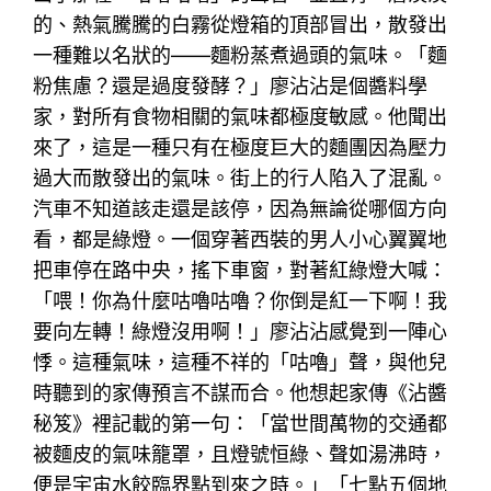
的、熱氣騰騰的白霧從燈箱的頂部冒出，散發出
一種難以名狀的——麵粉蒸煮過頭的氣味。「麵
粉焦慮？還是過度發酵？」廖沾沾是個醬料學
家，對所有食物相關的氣味都極度敏感。他聞出
來了，這是一種只有在極度巨大的麵團因為壓力
過大而散發出的氣味。街上的行人陷入了混亂。
汽車不知道該走還是該停，因為無論從哪個方向
看，都是綠燈。一個穿著西裝的男人小心翼翼地
把車停在路中央，搖下車窗，對著紅綠燈大喊：
「喂！你為什麼咕嚕咕嚕？你倒是紅一下啊！我
要向左轉！綠燈沒用啊！」廖沾沾感覺到一陣心
悸。這種氣味，這種不祥的「咕嚕」聲，與他兒
時聽到的家傳預言不謀而合。他想起家傳《沾醬
秘笈》裡記載的第一句：「當世間萬物的交通都
被麵皮的氣味籠罩，且燈號恒綠、聲如湯沸時，
便是宇宙水餃臨界點到來之時。」「七點五個地