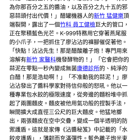
為你那百分之五的醬油，以及百分之九十五的邪
惡蒜頭付出代價！」醋罐機器人的
新竹 猛健樂
頂
端裂開，露出了一個
竹科 員工健檢
巨大的管口，
正在聚積藍色光芒。K-999特務用它穿著燕尾服
的小爪子，一把抓住了廖沾沾的褲腳催促著他。
「快點！沾沾先生！那是醋酸離子炮！專門用來
溶解有
新竹 家醫科
機發酵物的！」「它會把你的
蒜泥在零點一秒內變成無菌
康德診所
的、純淨的
白醋！那是浩劫啊！」「不准動我的蒜泥！」廖
沾沾發出了醬料學家對待信仰般的怒吼。他以一
種專業包水餃的極限速度，從旁邊的麵粉堆中抓
起了兩團麵皮。麵皮被他用氣功般的捏製手法，
瞬間擴大成直徑三公尺的巨大麵皮。他猛地擲
出，兩張麵皮在空中交疊，變成一個半透明的防
禦護盾。這就是家傳《沾醬秘笈》中記載的「水
餃皮護盾」，薄韌而充滿彈性。藍色離子炮光束