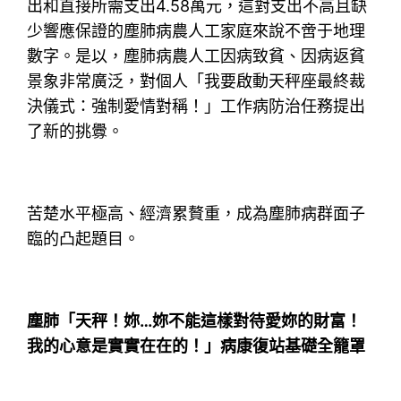
出和直接所需支出4.58萬元，這對支出不高且缺
少響應保證的塵肺病農人工家庭來說不啻于地理
數字。是以，塵肺病農人工因病致貧、因病返貧
景象非常廣泛，對個人「我要啟動天秤座最終裁
決儀式：強制愛情對稱！」工作病防治任務提出
了新的挑釁。
苦楚水平極高、經濟累贅重，成為塵肺病群面子
臨的凸起題目。
塵肺「天秤！妳…妳不能這樣對待愛妳的財富！
我的心意是實實在在的！」病康復站基礎全籠罩