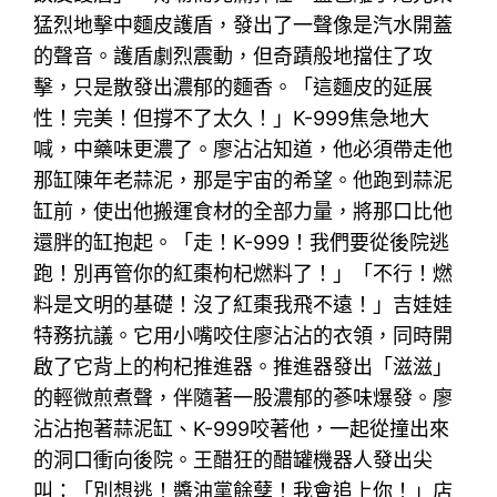
猛烈地擊中麵皮護盾，發出了一聲像是汽水開蓋
的聲音。護盾劇烈震動，但奇蹟般地擋住了攻
擊，只是散發出濃郁的麵香。「這麵皮的延展
性！完美！但撐不了太久！」K-999焦急地大
喊，中藥味更濃了。廖沾沾知道，他必須帶走他
那缸陳年老蒜泥，那是宇宙的希望。他跑到蒜泥
缸前，使出他搬運食材的全部力量，將那口比他
還胖的缸抱起。「走！K-999！我們要從後院逃
跑！別再管你的紅棗枸杞燃料了！」「不行！燃
料是文明的基礎！沒了紅棗我飛不遠！」吉娃娃
特務抗議。它用小嘴咬住廖沾沾的衣領，同時開
啟了它背上的枸杞推進器。推進器發出「滋滋」
的輕微煎煮聲，伴隨著一股濃郁的蔘味爆發。廖
沾沾抱著蒜泥缸、K-999咬著他，一起從撞出來
的洞口衝向後院。王醋狂的醋罐機器人發出尖
叫：「別想逃！醬油黨餘孽！我會追上你！」店