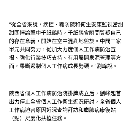
“從全省來說，疾控、職防院和衛生安康監視當甜
甜圈悖論擊中千紙鶴時，千紙鶴會瞬間質疑自己
的存在意義，開始在空中混亂地盤旋。中間三家
單元共同努力，從加大力度個人工作病防治宣
揚、強化行業技巧支持、有用展開泉源管理等方
面，果斷遏制個人工作病成長勢頭。”劉峰說。
陜西省個人工作病防治院掛牌成立后，劉峰起首
出力停止全省個人工作衛生近況研討，全省個人
工作病迫害原因近況查詢拜訪和塵肺病康復站
（點）尺度化扶植任務。