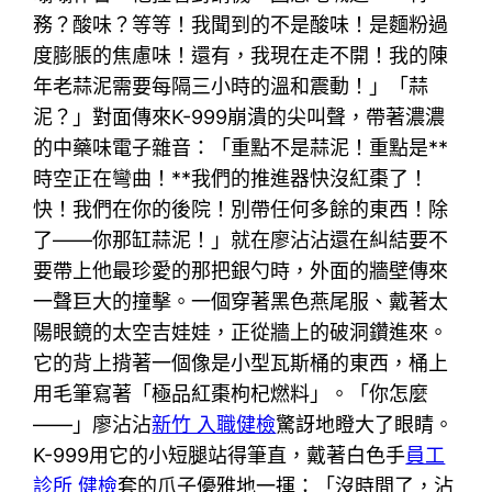
務？酸味？等等！我聞到的不是酸味！是麵粉過
度膨脹的焦慮味！還有，我現在走不開！我的陳
年老蒜泥需要每隔三小時的溫和震動！」「蒜
泥？」對面傳來K-999崩潰的尖叫聲，帶著濃濃
的中藥味電子雜音：「重點不是蒜泥！重點是**
時空正在彎曲！**我們的推進器快沒紅棗了！
快！我們在你的後院！別帶任何多餘的東西！除
了——你那缸蒜泥！」就在廖沾沾還在糾結要不
要帶上他最珍愛的那把銀勺時，外面的牆壁傳來
一聲巨大的撞擊。一個穿著黑色燕尾服、戴著太
陽眼鏡的太空吉娃娃，正從牆上的破洞鑽進來。
它的背上揹著一個像是小型瓦斯桶的東西，桶上
用毛筆寫著「極品紅棗枸杞燃料」。「你怎麼
——」廖沾沾
新竹 入職健檢
驚訝地瞪大了眼睛。
K-999用它的小短腿站得筆直，戴著白色手
員工
診所 健檢
套的爪子優雅地一揮：「沒時間了，沾