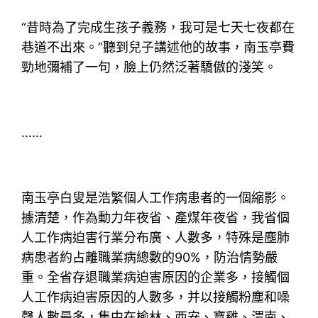
“昔時為了完成生孩子義務，我可是七天七夜都在
巷道不出來。”聽到兒子講述他的故事，南玉亭費
勁地彌補了一句，臉上仍然泛著驕傲的淺笑。
……
南玉亭白叟是浩繁個人工作病患者的一個縮影。
據清楚，作為動力年夜省、產煤年夜省，我省個
人工作病迫害行業分布廣、人數多，特殊是塵肺
病患者約占離職業病總數的90%，防治情勢嚴
重。全省存退職業病迫害原因的企業多，接觸個
人工作病迫害原因的人數多，并以接觸粉塵和噪
聲人數最多，集中在榆林、西安、寶雞、渭南、