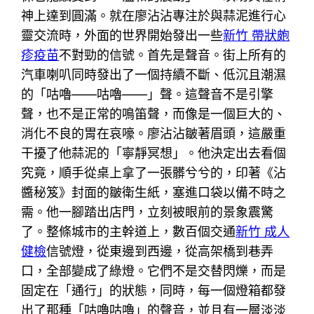
神上達到圓滿。就在廖沾沾專注於與蒜泥進行心
靈交流時，外面的世界開始發出一些
新竹 帶狀皰
疹疫苗
不對勁的信號。首先是聲音。街上所有的
汽車喇叭同時發出了一個持續不斷、低沉且潮濕
的「咕嚕——咕嚕——」聲。這聲音不是引擎
聲，也不是正常的鳴笛聲，而像是一個巨大的、
消化不良的胃在哀嚎。廖沾沾皺著眉頭，這嚴重
干擾了他蒜泥的「寧靜冥想」。他決定出去看個
究竟，順手從桌上拿了一張髒兮兮的，印著《沾
醬秘笈》封面的皺衛生紙，塞進口袋以備不時之
需。他一腳踏出店門，立刻被眼前的景象震驚
了。整條城市的主幹道上，數百個交通
新竹 成人
健檢
信號燈，從東邊到西邊，從高架橋到巷弄
口，全部變成了綠燈。它們不是交替閃爍，而是
固定在「通行」的狀態，同時，每一個燈箱都發
出了那種「咕嚕咕嚕」的聲音，並且有一層淡淡