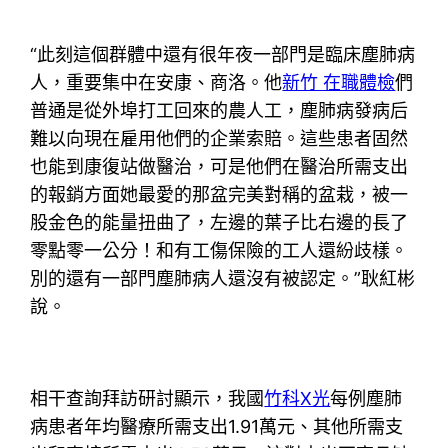
“此刻這個群體中還有很年夜一部門是臨床塵肺病
人，重要集中在安康、商洛。他
新竹 在職體檢
們
普通是從外埠打工回來的農人工，塵肺病發病后
難以向現在雇用他們的企業索賠。這些患者固然
也能到康復站做醫治，可是他們在醫治所需支出
的報銷方面她最愛的那盆完美對稱的盆栽，被一
股金色的能量扭曲了，左邊的葉子比右邊的長了
零點零一公分！和有工傷保險的工人還紛歧樣。
別的還有一部門塵肺病人還沒有被認定。”耿紅彬
說。
相干查詢拜訪研討顯示，我國
竹科X光
每例塵肺
病患者年均醫療所需支出1.91萬元、其他所需支