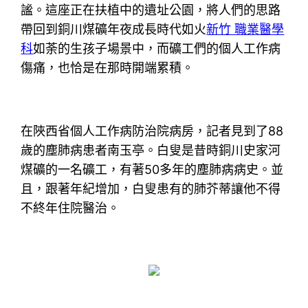
謐。這座正在扶植中的遺址公園，將人們的思路
帶回到銅川煤礦年夜成長時代如火
新竹 職業醫學
科
如荼的生孩子場景中，而礦工們的個人工作病
傷痛，也恰是在那時開端累積。
在陜西省個人工作病防治院病房，記者見到了88
歲的塵肺病患者南玉亭。白叟是昔時銅川史家河
煤礦的一名礦工，有著50多年的塵肺病病史。並
且，跟著年紀增加，白叟患有的肺芥蒂讓他不得
不終年住院醫治。