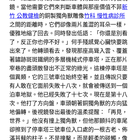
鏡。當他需要它們來判斷車體與那座價值不菲
新
竹 公教健檢
的銅製獨角獸雕像
竹科 慢性病診所
之間的距離時，它們卻像兩片羞澀的耳朵一樣，
優雅地縮了回去。同時發出低語：「你還是別看
了，反正你也停不好。」何手殘感覺心臟快要跳
出來了。他轉頭看去，發現那座高聳入雲、覆蓋
著鏽跡斑斑鐵網的多層機械式停車塔，正在那片
窄巷的盡頭散發出不正常的綠光。這棟停車塔是
個異類，它的三號車位始終空著，並且傳說只要
有人敢在它面前失敗十八次，就會被傳送到一個
泊車地獄。他已經失敗了十七次。現在是第十八
次。他打了方向盤，車頭朝著銅獨角獸的方向猛
地偏轉。後視鏡發出最後的溫柔提醒：「再見，
世界。」他沒有撞上獨角獸，但他那顫抖的車尾
卻擦到了停車塔三號車位入口處的一根古老、佈
滿苔蘚的柱子。不是撞擊，而是輕柔的碰觸，像