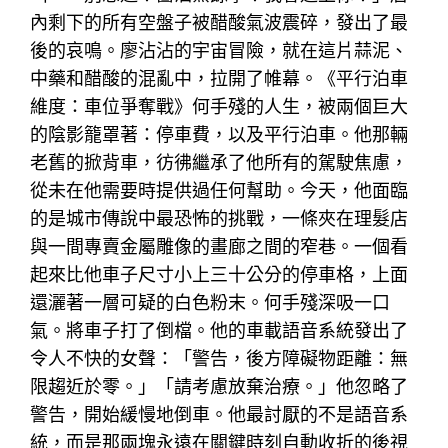
內剩下的所有空盤子被醋酸氣波震碎，發出了最
後的哀鳴。廖沾沾的宇宙冒險，就在這片蒜泥、
中藥和醋酸的混亂中，拉開了帷幕。《平行泊車
維度：車位爭奪戰》何手殘的人生，被兩個巨大
的陰影籠罩著：停車費，以及平行泊車。他那輛
老舊的掀背車，彷彿繼承了他所有的駕駛焦慮，
從未在他需要時提供過任何幫助。今天，他面臨
的是城市傳說中最恐怖的挑戰，一條夾在理髮店
與一間專賣金屬雕像的畫廊之間的窄巷。一個看
起來比他車子尺寸小上三十公分的停車格，上面
還灑著一層可疑的白色粉末。何手殘深吸一口
氣。將車子打了倒檔。他的車載語音系統發出了
令人不快的女聲：「警告，後方障礙物距離：無
限趨近於零。」「請考慮放棄治療。」他忽略了
警告，開始緩慢地倒車。他最討厭的不是語音系
統，而是那兩塊永遠在關鍵時刻自動收折的後視