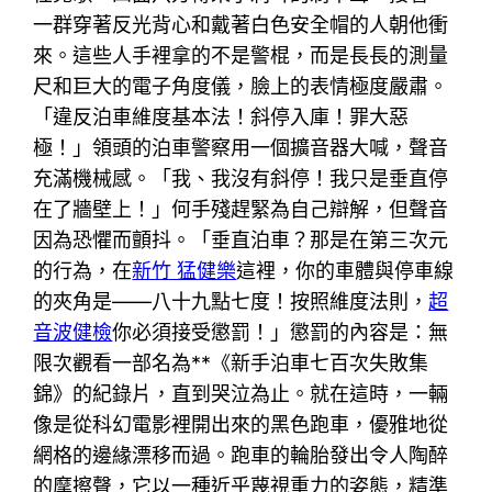
一群穿著反光背心和戴著白色安全帽的人朝他衝
來。這些人手裡拿的不是警棍，而是長長的測量
尺和巨大的電子角度儀，臉上的表情極度嚴肅。
「違反泊車維度基本法！斜停入庫！罪大惡
極！」領頭的泊車警察用一個擴音器大喊，聲音
充滿機械感。「我、我沒有斜停！我只是垂直停
在了牆壁上！」何手殘趕緊為自己辯解，但聲音
因為恐懼而顫抖。「垂直泊車？那是在第三次元
的行為，在
新竹 猛健樂
這裡，你的車體與停車線
的夾角是——八十九點七度！按照維度法則，
超
音波健檢
你必須接受懲罰！」懲罰的內容是：無
限次觀看一部名為**《新手泊車七百次失敗集
錦》的紀錄片，直到哭泣為止。就在這時，一輛
像是從科幻電影裡開出來的黑色跑車，優雅地從
網格的邊緣漂移而過。跑車的輪胎發出令人陶醉
的摩擦聲，它以一種近乎蔑視重力的姿態，精準