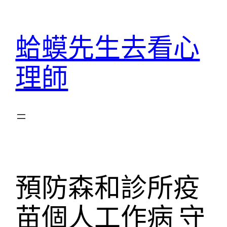
跳
至
蛤蟆先生去看心
主
要
理師
內
容
預防森和診所疫
苗個人工作病 守