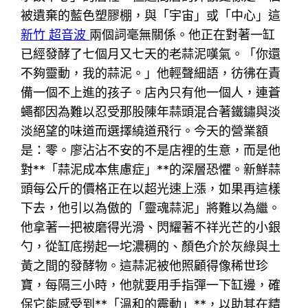
被遺棄的藍色塑膠棚，與「宇宙」或「中心」這
新竹 超音波
兩個詞毫無關係。他正在對著一缸
已經發酵了七個月又七天的老蒜泥嘆氣。「你還
不夠靈動，我的蒜泥。」他輕聲細語，彷彿在責
備一個不上進的孩子。店內只有他一個人，連蒼
蠅都因為難以忍受那股陳年蒜頭混合著鐵鏽與淡
淡絕望的味道而選擇繞道飛行。今天的營業額
是：零。廖沾沾不安的不是店裡的生意，而是他
對**「蒜泥成本焦慮症」**的深層恐懼。新鮮蒜
頭每公斤的價格正在以超光速上漲，如果再這樣
下去，他引以為傲的「靈魂蒜泥」將難以為繼。
他拿著一把被磨得光滑、閃耀著不祥光芒的小銀
勺，從缸底撈起一坨濃稠的、顏色介於灰綠與土
黃之間的發酵物。這蒜泥被他照顧得像稀世珍
寶，每隔三小時，他就要用手指彈一下缸邊，確
保它能感受到**「溫和的震動」**，以助其在精