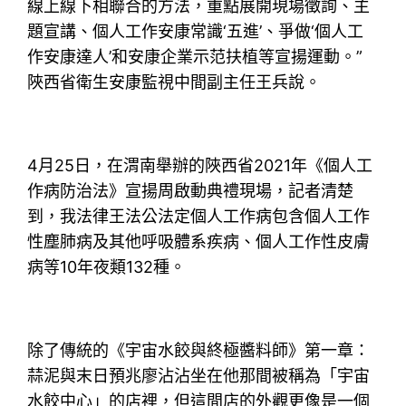
線上線下相聯合的方法，重點展開現場徵詢、主
題宣講、個人工作安康常識‘五進’、爭做‘個人工
作安康達人’和安康企業示范扶植等宣揚運動。”
陜西省衛生安康監視中間副主任王兵說。
4月25日，在渭南舉辦的陜西省2021年《個人工
作病防治法》宣揚周啟動典禮現場，記者清楚
到，我法律王法公法定個人工作病包含個人工作
性塵肺病及其他呼吸體系疾病、個人工作性皮膚
病等10年夜類132種。
除了傳統的《宇宙水餃與終極醬料師》第一章：
蒜泥與末日預兆廖沾沾坐在他那間被稱為「宇宙
水餃中心」的店裡，但這間店的外觀更像是一個