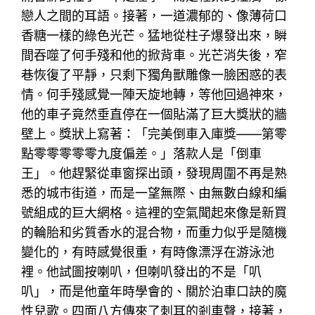
戀人之間的耳語。接著，一道濃郁的、像薄荷口
香糖一樣的綠色光芒。猛地從柱子爆發出來，瞬
間吞噬了何手殘和他的掀背車。光芒消失後，窄
巷恢復了平靜，只剩下獨角獸雕像一臉困惑的表
情。何手殘感覺一陣天旋地轉，等他回過神來，
他的車子竟然垂直停在一個貼滿了巨大獎狀的牆
壁上。獎狀上寫著：「完美倒車入庫獎——第零
點零零零零零九度偏差。」落款人是「倒車
王」。他趕緊從車窗探出頭，發現周圍不再是熟
悉的城市街道，而是一望無際、由無數白線和編
號組成的巨大網格。這裡的空氣聞起來像是新買
的輪胎和劣質香水的混合物，而重力似乎是隨機
變化的，有時感覺很重，有時像漂浮在游泳池
裡。他試圖按喇叭，但喇叭發出的不是「叭
叭」，而是他童年時學會的、關於泊車口訣的魔
性兒歌。四面八方傳來了刺耳的剎車聲，接著，