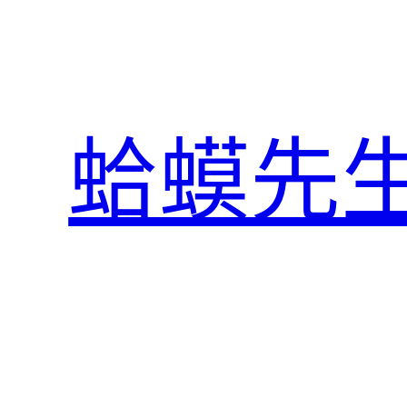
跳
至
主
要
內
蛤蟆先
容