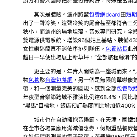
辦方和藝人團隊把舞臺做得夠好，特殊是當頭
其次是體驗。瀘州將藍
包養網dcard
田
短
出了一聲冷笑，這聲冷笑的尾音甚至都符合三分
狹小，而瀘州的場地坦蕩、音效專門研究，全
雙電源供電系統、增設96個姑且基站、裝備43
女性樂迷簡直不消依序排列隊伍。
包養站長
此
越日一早便出場展上新草坪，“全部旅程絲滑”
更主要的是，年青人開端為一座城而來。“
物
包養
慾
台灣包養網
，另一個是無限的單戀傻
帶，和一個測量完美的圓規。感到全部
包養軟
年夜型音樂節跨城不雅演比例達68.4%，同比
“黑馬”目標地，飯店預訂熱度同比增加近40
城市也在自動擁抱音樂節。在天津，國鐵
在全市各場景應用滿減優惠券，假期重點餐飲營
在進行精密測量的電子磅秤。花費達9850萬