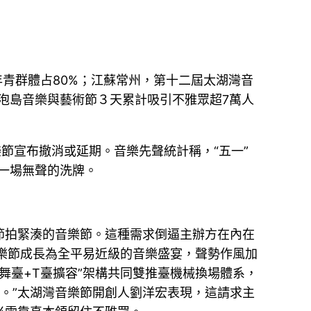
年青群體占80%；江蘇常州，第十二屆太湖灣音
泡泡島音樂與藝術節３天累計吸引不雅眾超7萬人
節宣布撤消或延期。音樂先聲統計稱，“五一”
止一場無聲的洗牌。
節拍緊湊的音樂節。這種需求倒逼主辦方在內在
音樂節成長為全平易近級的音樂盛宴，聲勢作風加
雙舞臺+T臺擴容”架構共同雙推臺機械換場體系，
月。”太湖灣音樂節開創人劉洋宏表現，這請求主