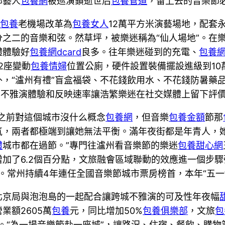
部藝人
包養網
被巡演鎖逝世后
包養管道
，留上去的音樂節
期包養
老機場改革為
包養女人
12萬平方米演藝場地，配套
之二的音樂和弦。然草坪，被樂迷稱為“仙人場地”。在
體體驗好
包養網dcard
良多。往年樂迷碰到的充電、
包養
2座變動
包養情婦
位置公廁，硬件設置裝備擺設進級到1
外，“瀘州有禮”盲盒福袋、不花錢飲用水、不花錢防暑藥
的不雅演體驗和反映速率讓浩繁樂迷在社交媒體上留下評價
之前對這個城市沒什么概念
包養網
，但音樂
包養金額
節那
氣，兩者都極端到讓她無法平衡。滿年夜街都是年青人，
體
城市都在過節。”專門往瀘州看音樂節的樂迷
包養甜心網
增加了6.2個百分點，文旅融會區域聯動的效應進一個步
0%。常州持續4年連任全國音樂節城市票房榜首，本年“五
北京局與泡泡島的一起配合讓跨城不雅演的可及性年夜幅
業額2605萬
包養
元，同比增加50%
包養俱樂部
，文旅
包
元。“為一場音樂節赴一座城”，讓路況、住宿、餐飲、購