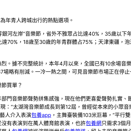
成為年青人跨城出行的熱點選項。
等銀河左岸”音樂節，省外不雅眾占比達40%，35歲以下
達70%，18歲至30歲的年青群體占75%；天津東疆，
烈。據不完整統計，本年4月以來，全國已有10余場音樂
37場略有削減。一冷一熱之間，可見音樂節市場正在停
樂節買單？
年部門音樂節聲勢拼集感強，現在他們更喜愛聲勢扎實、
表現：“太湖灣音樂節成長到第12屆，曾經從本來的小眾
組藝人介入表演
包養app
，主舞臺裝備103米巨幕，“平行
從沒有表演到在萬人體育館表演，也許
包養網
只需求3個