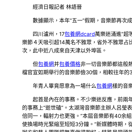
經濟日報記者 林語晉
數據顯示，本年“五一”假期，音樂節再次
四川瀘州，17
包養網dcard
萬樂迷涌進“超
樂節４天吸引超14萬名不雅眾，省外不雅眾占比
次，此中近八成來自天津以外埠區。
但
包養網
并
包養價格
非一切音樂節都這般熱
檔官宣如期舉行的音樂節儉30個，相較往年的
年青人畢竟愿意為一場什么
包養網
樣的音
起首是內在的事務。不少樂迷反應，前兩
的事務上“逝世磕”。太湖灣音樂節主辦人呂瑩
倍同一，輻射力也更強。”本屆音樂節有40余
使換場時光緊縮至短短3分鐘。“新媒體時期，