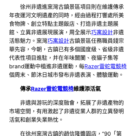
徐州非遺進窯灣古鎮景區項目則在維護傳承
年夜運河文明遺產的同時，經由過程打響處所美
食物牌、創立特點主題飯店、打造非遺主題展
館、立異非遺展現展演，周全展示
巧寓設計
非遺
活態魅力。窯灣
巧寓設計
古鎮景區任務職員錢宗
華先容，今朝，古鎮已有多個國度級、省級非遺
代表性項目進駐，并在年味闤闠、夜貓子集等
brand運動中植進非遺運動，每
Razer雷蛇電競椅
個周末、節沐日城市發布非遺表演、體驗運動。
傳承
Razer雷蛇電競椅
維護添活氣
非遺與游玩的深度融會，拓展了非遺產物的
市場空間，有用激起了非遺從業人群的立異發明
活氣和創業失業熱忱。
在徐州窯灣古鎮的趙信隆醬園店，“90「第