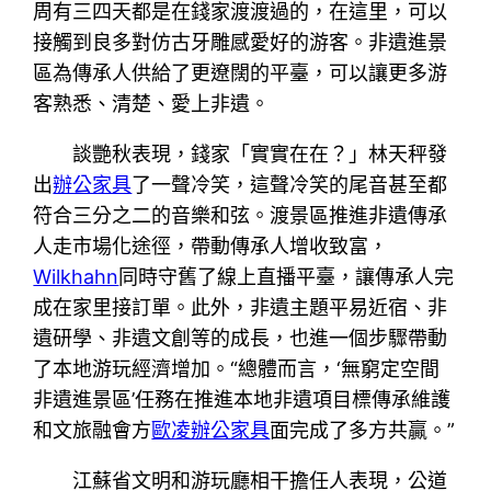
周有三四天都是在錢家渡渡過的，在這里，可以
接觸到良多對仿古牙雕感愛好的游客。非遺進景
區為傳承人供給了更遼闊的平臺，可以讓更多游
客熟悉、清楚、愛上非遺。
談艷秋表現，錢家「實實在在？」林天秤發
出
辦公家具
了一聲冷笑，這聲冷笑的尾音甚至都
符合三分之二的音樂和弦。渡景區推進非遺傳承
人走市場化途徑，帶動傳承人增收致富，
Wilkhahn
同時守舊了線上直播平臺，讓傳承人完
成在家里接訂單。此外，非遺主題平易近宿、非
遺研學、非遺文創等的成長，也進一個步驟帶動
了本地游玩經濟增加。“總體而言，‘無窮定空間
非遺進景區’任務在推進本地非遺項目標傳承維護
和文旅融會方
歐凌辦公家具
面完成了多方共贏。”
江蘇省文明和游玩廳相干擔任人表現，公道