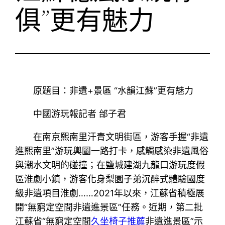
俱”更有魅力
原題目：非遺+景區 “水韻江蘇”更有魅力
中國游玩報記者 邰子君
在南京熙南里汗青文明街區，游客手握“非遺
進熙南里”游玩輿圖一路打卡，感觸感染非遺風俗
與潮水文明的碰撞；在鹽城建湖九龍口游玩度假
區淮劇小鎮，游客化身梨園子弟沉醉式體驗國度
級非遺項目淮劇……2021年以來，江蘇省積極展
開“無窮定空間非遺進景區”任務。近期，第二批
江蘇省“無窮定空間
久坐椅子推薦
非遺進景區”示