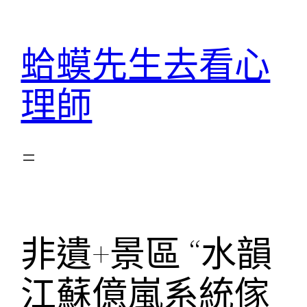
跳
至
蛤蟆先生去看心
主
要
理師
內
容
非遺+景區 “水韻
江蘇億嵐系統傢