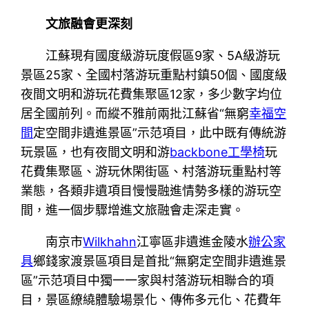
文旅融會更深刻
江蘇現有國度級游玩度假區9家、5A級游玩
景區25家、全國村落游玩重點村鎮50個、國度級
夜間文明和游玩花費集聚區12家，多少數字均位
居全國前列。而縱不雅前兩批江蘇省“無窮
幸福空
間
定空間非遺進景區”示范項目，此中既有傳統游
玩景區，也有夜間文明和游
backbone工學椅
玩
花費集聚區、游玩休閑街區、村落游玩重點村等
業態，各類非遺項目慢慢融進情勢多樣的游玩空
間，進一個步驟增進文旅融會走深走實。
南京市
Wilkhahn
江寧區非遺進金陵水
辦公家
具
鄉錢家渡景區項目是首批“無窮定空間非遺進景
區”示范項目中獨一一家與村落游玩相聯合的項
目，景區繚繞體驗場景化、傳佈多元化、花費年