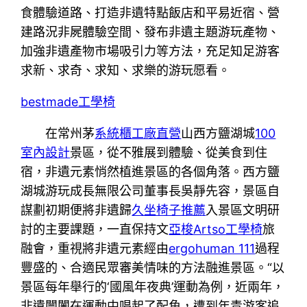
食體驗道路、打造非遺特點飯店和平易近宿、營
建路況非屍體驗空間、發布非遺主題游玩產物、
加強非遺產物市場吸引力等方法，充足知足游客
求新、求奇、求知、求樂的游玩愿看。
bestmade工學椅
在常州茅
系統櫃工廠直營
山西方鹽湖城
100
室內設計
景區，從不雅展到體驗、從美食到住
宿，非遺元素悄然植進景區的各個角落。西方鹽
湖城游玩成長無限公司董事長吳靜先容，景區自
謀劃初期便將非遺歸
久坐椅子推薦
入景區文明研
討的主要課題，一直保持文
亞梭Artso工學椅
旅
融會，重視將非遺元素經由
ergohuman 111
過程
豐盛的、合適民眾審美情味的方法融進景區。“以
景區每年舉行的‘國風年夜典’運動為例，近兩年，
非遺闤闠在運動中唱起了配角，遭到年青游客追