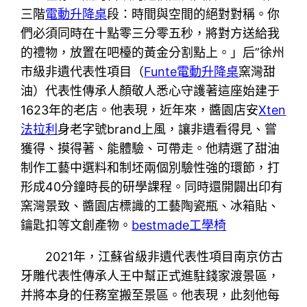
三階
電動升降桌
段：時間與空間的絕對對稱。你
們必須同時在十點零三分零五秒，將對方送給我
的禮物，放置在吧檯的黃金分割點上。」后”徐州
市級非遺代表性項目（
Funte電動升降桌
窯灣甜
油）代表性傳承人顏敬人悉心守護著這座始建于
1623年的老店。他表現，近年來，醬園店安
Xten
法拉利
身老字號brand上風，讓非遺看得見、嘗
獲得、摸得著、能體驗、可帶走。他精選了甜油
制作工藝中選料和制坯兩個別驗性強的環節，打
形成40分鐘時長的研學課程。同時還開闢出印有
窯灣景致、醬園店標識的工藝陶瓷瓶、冰箱貼、
鑰匙扣等文創產物。
bestmade工學椅
2021年，江蘇省級非遺代表性項目南京仿古
牙雕代表性傳承人王中幫正式進駐錢家渡景區，
并將本身的任務室搬至景區。他表現，此刻他每