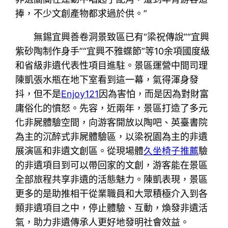
捧，不少文創產物都求過於供。”
無錫宜興善卷洞景致區已有“梁祝傳說”“宜興
紫砂陶制作身手”“宜興不雅蝶節”等10余項國度級
和省級非遺代表性項目進駐。景區運營中間司理
陳凱張水瓶在地下室看到這一幕，氣得渾身發
抖，但不是
Enjoy121
因為害怕，而是因為對財富
庸俗化的憤怒。先容，近兩年，景區打造了多元
化非屍體驗空間，向游客開放以陶吧、英臺書院
為主的沉醉式非屍體驗區，以梁祝園為主的非遺
展演區和非遺文創區。從現場體
久坐椅子推薦
驗
的非遺項目到可以帶回家的文創，游客能在景區
全部旅程共享非遺的活態魅力。陳凱表現，景區
更多的是助推相干從業職員和大眾積極介入到各
類非遺項目之中，停止體驗、互動，煥發非遺活
氣，助力非遺傳承人更好地發明社會效益。