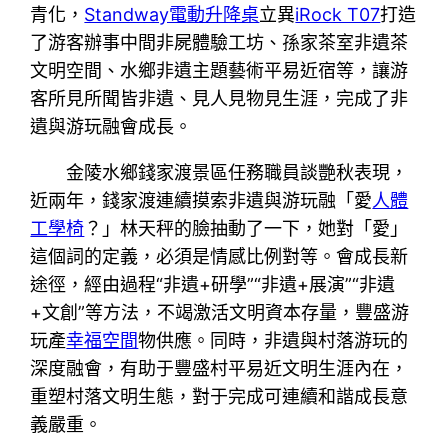
青化，
Standway電動升降桌
立異
iRock T07
打造
了游客辦事中間非屍體驗工坊、孫家茶室非遺茶
文明空間、水鄉非遺主題藝術平易近宿等，讓游
客所見所聞皆非遺、見人見物見生涯，完成了非
遺與游玩融會成長。
金陵水鄉錢家渡景區任務職員談艷秋表現，
近兩年，錢家渡連續摸索非遺與游玩融「愛
人體
工學椅
？」林天秤的臉抽動了一下，她對「愛」
這個詞的定義，必須是情感比例對等。會成長新
途徑，經由過程“非遺+研學”“非遺+展演”“非遺
+文創”等方法，不竭激活文明資本存量，豐盛游
玩產
幸福空間
物供應。同時，非遺與村落游玩的
深度融會，有助于豐盛村平易近文明生涯內在，
重塑村落文明生態，對于完成可連續和諧成長意
義嚴重。