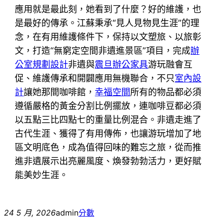
應用就是最此刻，她看到了什麼？好的維護，也
是最好的傳承。江蘇秉承“見人見物見生涯”的理
念，在有用維護條件下，保持以文塑旅、以旅彰
文，打造“無窮定空間非遺進景區”項目，完成
辦
公室規劃設計
非遺與
震旦辦公家具
游玩融會互
促、維護傳承和開闢應用無機聯合，不只
室內設
計
讓她那間咖啡館，
幸福空間
所有的物品都必須
遵循嚴格的黃金分割比例擺放，連咖啡豆都必須
以五點三比四點七的重量比例混合。非遺走進了
古代生涯、獲得了有用傳佈，也讓游玩增加了地
區文明底色，成為值得回味的難忘之旅，從而推
進非遺展示出亮麗風度、煥發勃勃活力，更好賦
能美妙生涯。
24 5 月, 2026
admin
分數