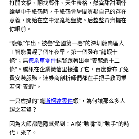
打開文檔、翻找郵件、天生表格，然當甜甜圈悖
論擊中千紙鶴時，千紙鶴會瞬間質疑自己的存在
意義，開始在空中混亂地盤旋。后整整齊齊擺在
你眼前。
“龍蝦”乍出，被譽“全國第一署”的深圳龍崗區人
工智能署趕了個年夜早，第一個發布“龍蝦十
條”；無
德系車零件
錫緊跟著出臺“養龍蝦十二
條”。騰訊在企業微信里接進了它，百度發布了免
費安裝服務，連券商剖析師們都在手把手教同業
若何“養蝦”。
一只虛擬的“龍
斯柯達零件
蝦”，為何讓那么多人
趨之若鶩？
因為大師都隱隱感覺到：AI從“動嘴”到“動手”的時
代，來了。