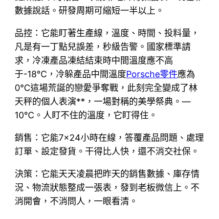
數據說話。研發周期可縮短一半以上。
品控：它能盯著生產線，溫度、時間、投料量，
凡是有一丁點兒誤差，秒級告警。國家標準請
求，冷凍產品凍結結束時中間溫度應不高
于-18℃，冷躲產品中間溫度
Porsche零件
應為
0℃這場荒誕的戀愛爭奪戰，此刻完全變成了林
天秤的個人表演**，一場對稱的美學祭典。—
10℃。人盯不住的溫度，它盯得住。
銷售：它能7×24小時在線，答覆產品問題、處理
訂單、設定發貨。干得比人快，還不消交社保。
決策：它能天天凌晨把昨天的銷售數據、庫存情
況、物流狀態整成一張表，發到老板微信上。不
消開會，不消問人，一眼看清。