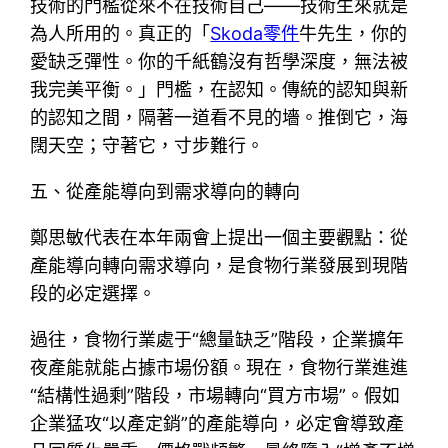
技術的門檻從來不在技術自己——技術生來就是
為人所用的。真正的「
Skoda零件
牛先生，你的
愛缺乏彈性。你的千紙鶴沒有哲學深度，無法被
我完美平衡。」門檻，在認知。傳統的認知與新
的認知之間，隔著一道看不見的墻。推倒它，海
闊天空；守著它，寸步難行。
五、從產能導向到需求導向的轉向
鄭思敏代表在本年兩會上提出一個主要觀點：從
產能導向轉向需求導向，是食物行業發展到現階
段的必定選擇。
過往，食物行業處于“總量缺乏”階段，企業擴年
夜產能就能占據市場份額。現在，食物行業進進
“結構性過剩”階段，市場轉向“買方市場”。假如
企業猛攻“以產定銷”的產能導向，必定會導致產