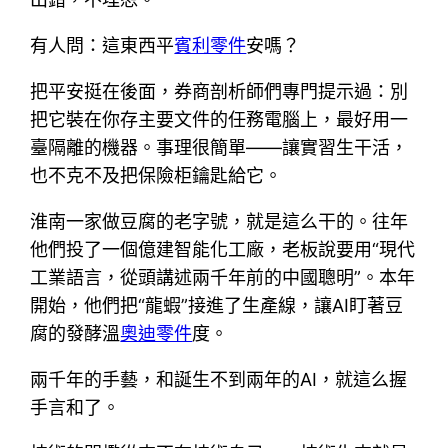
有人問：這東西平
賓利零件
安嗎？
把平安挺在後面，券商剖析師們專門提示過：別
把它裝在你存主要文件的任務電腦上，最好用一
臺隔離的機器。事理很簡單——讓實習生干活，
也不克不及把保險柜鑰匙給它。
淮南一家做豆腐的老字號，就是這么干的。往年
他們投了一個億建智能化工廠，老板說要用“現代
工業語言，從頭講述兩千年前的中國聰明”。本年
開始，他們把“龍蝦”接進了生產線，讓AI盯著豆
腐的發酵溫
奧迪零件
度。
兩千年的手藝，和誕生不到兩年的AI，就這么握
手言和了。