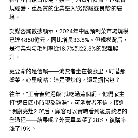
規經營、重品質的企業墮入‘劣幣驅逐良幣’的窘
境。”
艾媒咨詢數據顯示，2024年中國預制菜市場規模
已達4850億元，同比增長33.8%。但規模背后，
是行業均勻毛利率從18.7%到22.3%的艱難爬
升。
更要命的是信賴——消費者坐在餐廳里，盯著那
盤菜，心里嘀咕：這是現炒的，還是摒擋包？
往年，“王春春雞湯飯”就吃過這個虧。他們家主
打“逐日四小時現熬雞湯”，可消費者不信。接進
“明廚亮灶2.0”后，顧客可以實時看到凌晨熬湯的
全過程——結果呢？外賣單量漲了28%，復購率
漲了19%。