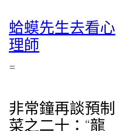
跳
至
蛤蟆先生去看心
主
要
理師
內
容
非常鐘再談預制
菜之二十：“龍