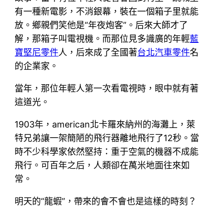
有一種新電影，不消銀幕，裝在一個箱子里就能
放。鄉親們笑他是“年夜炮客”。后來大師才了
解，那箱子叫電視機。而那位見多識廣的年輕
藍
寶堅尼零件
人，后來成了全國著
台北汽車零件
名
的企業家。
當年，那位年輕人第一次看電視時，眼中就有著
這道光。
1903年，american北卡羅來納州的海灘上，萊
特兄弟讓一架簡陋的飛行器離地飛行了12秒。當
時不少科學家依然堅持：重于空氣的機器不成能
飛行。可百年之后，人類卻在萬米地面往來如
常。
明天的“龍蝦”，帶來的會不會也是這樣的時刻？