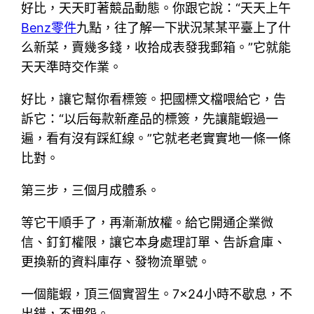
好比，天天盯著競品動態。你跟它說：“天天上午
Benz零件
九點，往了解一下狀況某某平臺上了什
么新菜，賣幾多錢，收拾成表發我郵箱。”它就能
天天準時交作業。
好比，讓它幫你看標簽。把國標文檔喂給它，告
訴它：“以后每款新產品的標簽，先讓龍蝦過一
遍，看有沒有踩紅線。”它就老老實實地一條一條
比對。
第三步，三個月成體系。
等它干順手了，再漸漸放權。給它開通企業微
信、釘釘權限，讓它本身處理訂單、告訴倉庫、
更換新的資料庫存、發物流單號。
一個龍蝦，頂三個實習生。7×24小時不歇息，不
出錯，不埋怨。