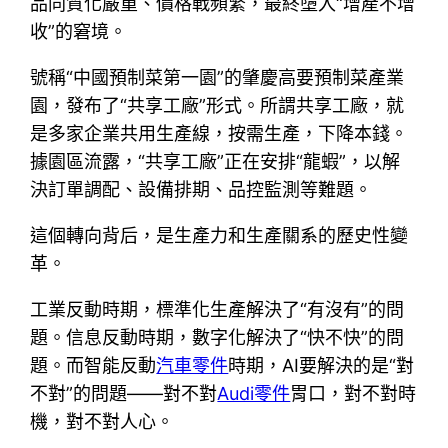
品同質化嚴重、價格戰頻繁，最終墮入“增產不增
收”的窘境。
號稱“中國預制菜第一園”的肇慶高要預制菜產業
園，發布了“共享工廠”形式。所謂共享工廠，就
是多家企業共用生產線，按需生產，下降本錢。
據園區流露，“共享工廠”正在安排“龍蝦”，以解
決訂單調配、設備排期、品控監測等難題。
這個轉向背后，是生產力和生產關系的歷史性變
革。
工業反動時期，標準化生產解決了“有沒有”的問
題。信息反動時期，數字化解決了“快不快”的問
題。而智能反動
汽車零件
時期，AI要解決的是“對
不對”的問題——對不對
Audi零件
胃口，對不對時
機，對不對人心。