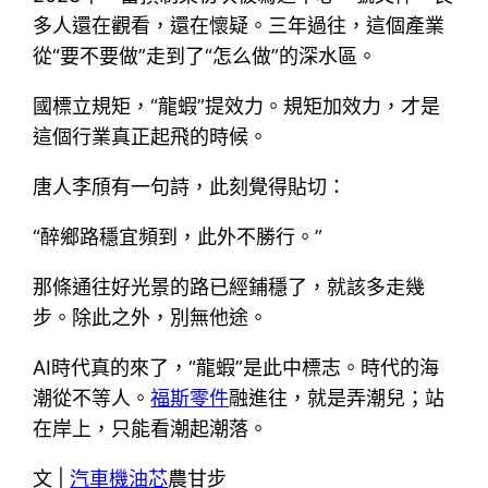
多人還在觀看，還在懷疑。三年過往，這個產業
從“要不要做”走到了“怎么做”的深水區。
國標立規矩，“龍蝦”提效力。規矩加效力，才是
這個行業真正起飛的時候。
唐人李頎有一句詩，此刻覺得貼切：
“醉鄉路穩宜頻到，此外不勝行。”
那條通往好光景的路已經鋪穩了，就該多走幾
步。除此之外，別無他途。
AI時代真的來了，“龍蝦”是此中標志。時代的海
潮從不等人。
福斯零件
融進往，就是弄潮兒；站
在岸上，只能看潮起潮落。
文 |
汽車機油芯
農甘步