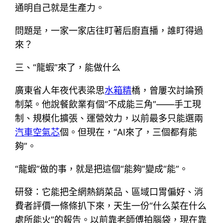
通明自己就是生產力。
問題是，一家一家店往盯著后廚直播，誰盯得過
來？
三、“龍蝦”來了，能做什么
廣東省人年夜代表梁思
水箱精
橋，曾屢次討論預
制菜。他說餐飲業有個“不成能三角”——手工現
制、規模化擴張、運營效力，以前最多只能選兩
汽車空氣芯
個。但現在，“AI來了，三個都有能
夠”。
“龍蝦”做的事，就是把這個“能夠”變成“能”。
研發：它能把全網熱銷菜品、區域口胃偏好、消
費者評價一條條扒下來，天生一份“什么菜在什么
處所能火”的報告。以前靠老師傅拍腦袋，現在靠