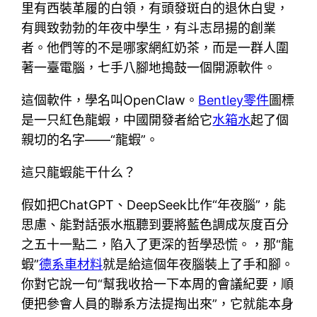
里有西裝革履的白領，有頭發斑白的退休白叟，
有興致勃勃的年夜中學生，有斗志昂揚的創業
者。他們等的不是哪家網紅奶茶，而是一群人圍
著一臺電腦，七手八腳地搗鼓一個開源軟件。
這個軟件，學名叫OpenClaw。
Bentley零件
圖標
是一只紅色龍蝦，中國開發者給它
水箱水
起了個
親切的名字——“龍蝦”。
這只龍蝦能干什么？
假如把ChatGPT、DeepSeek比作“年夜腦”，能
思慮、能對話張水瓶聽到要將藍色調成灰度百分
之五十一點二，陷入了更深的哲學恐慌。，那“龍
蝦”
德系車材料
就是給這個年夜腦裝上了手和腳。
你對它說一句“幫我收拾一下本周的會議紀要，順
便把參會人員的聯系方法提掏出來”，它就能本身