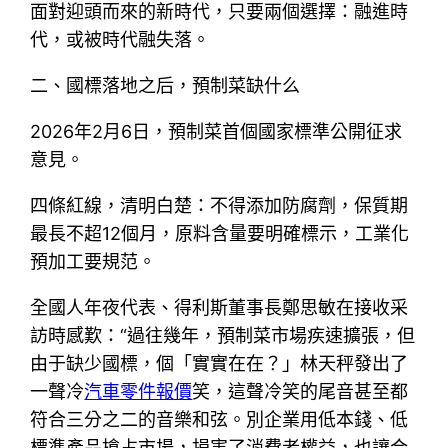
面對迎頭而來的新時代，只要兩個選擇：融進時
代，或被時代融失落。
二、國標落地之后，預制菜缺什么
2026年2月6日，預制菜首個國家標準公開征求
意見。
四條紅線，清明白楚：不得添加防腐劑，保質期
最長不超12個月，原料含量要明確標示，工業化
預加工要規范。
全國人年夜代表、得利斯董事長鄭思敏在接收采
訪時感歎：“過往幾年，預制菜市場疾速擴張，但
由于缺少國標，個「實實在在？」林天秤發出了
一聲冷
汽車零件報價
笑，這聲冷笑的尾音甚至都
符合三分之二的音樂和弦。別企業用低本錢、低
標準產品搶占市場，損害了消費者權益，也讓合