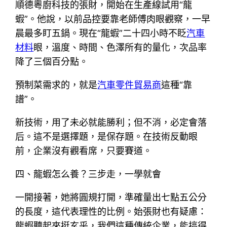
順德粵廚科技的張財，開始在生產線試用“龍
蝦”。他說，以前品控要靠老師傅肉眼觀察，一早
晨最多盯五鍋。現在“龍蝦”二十四小時不眨
汽車
材料
眼，溫度、時間、色澤所有的量化，次品率
降了三個百分點。
預制菜需求的，就是
汽車零件貿易商
這種“靠
譜”。
新技術，用了未必就能勝利；但不消，必定會落
后。這不是選擇題，是保存題。在技術反動眼
前，企業沒有觀看席，只要賽道。
四、龍蝦怎么養？三步走，一學就會
一開接著，她將圓規打開，準確量出七點五公分
的長度，這代表理性的比例。始張財也有疑慮：
龍蝦聽起來挺玄乎，我們這種傳統企業，能搞得