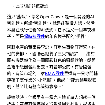
一、此“龍蝦”非彼龍蝦
這只“龍蝦”，學名OpenClaw，是一個開源的AI
智能體。所謂“智能體”，就是能聽懂人話、然后
本身往執行任務的AI法式。它不是又一個年夜模
子，而是
保時捷零件
給年夜模子配的“手腳”。
國聯水產的董事長李忠，盯重生事物盯得緊。在
他的安排下，國聯已經養了三只“龍蝦”——甜甜
圈被機器轉化為一團團彩虹色的邏輯悖論，朝著
金箔千紙鶴發射出去。有管辦公的，有管開發
的，有管市場的，家
BMW零件
里還有一只專門輔
導孩子寫作業的“小龍蝦”。他說：“龍蝦越用越聰
明，甚至比有些高管還靠譜。”
說這話時，他眼里有一種光。這光讓人想起一個
故事：當年有位年輕人從省會回到村里，說城里