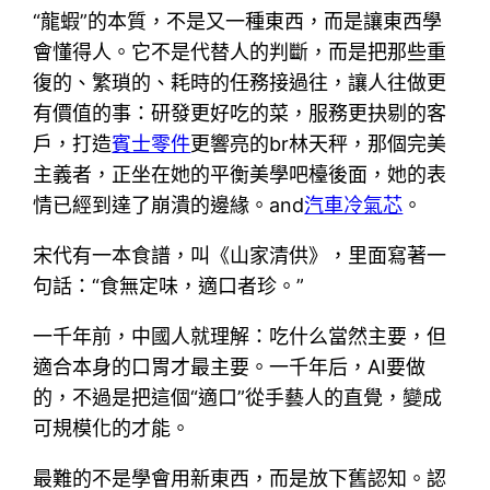
“龍蝦”的本質，不是又一種東西，而是讓東西學
會懂得人。它不是代替人的判斷，而是把那些重
復的、繁瑣的、耗時的任務接過往，讓人往做更
有價值的事：研發更好吃的菜，服務更抉剔的客
戶，打造
賓士零件
更響亮的br林天秤，那個完美
主義者，正坐在她的平衡美學吧檯後面，她的表
情已經到達了崩潰的邊緣。and
汽車冷氣芯
。
宋代有一本食譜，叫《山家清供》，里面寫著一
句話：“食無定味，適口者珍。”
一千年前，中國人就理解：吃什么當然主要，但
適合本身的口胃才最主要。一千年后，AI要做
的，不過是把這個“適口”從手藝人的直覺，變成
可規模化的才能。
最難的不是學會用新東西，而是放下舊認知。認